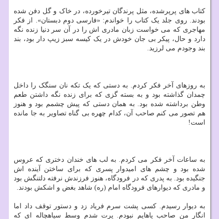
کتاب های پرپرشده، مثل پرندگان تیرخورده، در خاک و گل دفن شده
بودند. روی جلد یک کتاب را خواندم: «فارسی دوم دبستان». از فکر
مهاجری که می خواست زبان مادری اش را در آن سر دنیا زنده نگه
دارد و حال، پیکر بی جان خودش در یک کیسه سبز زیپ دار بود، بند
بند وجودم می لرزید.
به روزهای آخر فکر کردم. به دستی که یک تکه نان سنگک را داخل
چمدان گذاشته بود و به بسته گزی که برای زنده نگه داشتن طعم
وطن برداشته شده بود. به همان دستی که پیش چشمم بود و هنوز
هم تصور می کنم صاحب آن، کدام چهره بی گناه تصاویر به جا مانده
است!
به ساعات آخر فکر می کردم. به لب های خندان دختری که عروس
شده بود و چشم های امیدوار پسری که برای ساختن آینده اش
جنگیده بود. به پدری که در فرودگاه، هنوز فرزندش نرفته دلتنگش بود
و مادری که دیوارهای فرودگاه امام (ره) شاهد بغض و اشکش بودند.
به دیوار رسیدم. کسی پشت سرم فریاد زد و دستور توقف داد اما
انگار من صاحب پاهایم نبودم. پرت شدم وسط سیاهچاله ای که