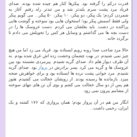
قدرت درکم را گرفته بود. پیکرها کنار هم چیده شده بودند. صدای
فریاد مرد پشت سرم بلندتر شد و من تندتر راه رفتم. آغاز به
شمردن کردم؛ یک پیکر، دو پیکر، ۱۰ پیکر، ۵۰ پیکر... می گویم پیکر
ولی فقط اسمش پیکر بود؛ استخوان هایی بود سوخته و گوشت هایی
پراکنده در دشت. باید بغلشان می کردم. دست عروسک ها را در
دست بچه ها می گذاشتم و وسایل هر کس را تحویلش می دادم تا
برگردد خانه.
حالا مرد صاحب صدا روبه رویم ایستاده بود. فریاد می زد اما من هیچ
چیز نمی شنیدم. در بهت چشمان وحشت زده اش غرق شده بودم. به
آن طرف دیوار هلم داد. صدای گریه شنیدم. پیرمردی نشسته بود بین
عروسک ها و گریه می کرد. پسر برادرش در
پرواز
بود. صدای گریه
شنیدم. مرد جوانی پشت نرده ها ایستاده بود و برای خواهرش ضجه
میزد. بازمانده ها رسیده بودند. از رویشان خجالت می کشیدم. هنوز
هم پس از دو سال خجالت می کشم و بوی آن تن های تنهای سوخته
از مشامم بیرون نمی رود.
انگار من هم در آن پرواز بودم؛ همان پروازی که ۱۷۶ کشته و یک
ایران، زخمی داشت...