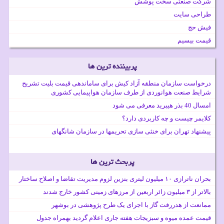
شرکت صنعتی سخت پوشش
طراحی سایت
فیش حج
قیمت بیسیم
پربیننده ترین ها
درخواست سازمان منطقه آزاد کیش برای ساماندهی قیمت بلیت تشریح
شرایط صنعت هوانوردی از طرف سازمان هواپیمایی کشوری
امسال 40 بذر هیبرید معرفی می شود
کلایمر چیست و چه کاربردی دارد؟
پیشنهاد تهران برای خنثی سازی تحریمها در سازمان شانگهای
پربحث ترین ها
بحران ناترازی ۱۰ میلیون لیتری بنزین لزوم مدیریت تقاضا و اصلاح ساختار
بالاتر از ۳ میلیون زائر اربعین از مرزهای زمینی کشور خارج شدند
ممانعت از هدررفت گاز با اجرای یک طرح پژوهشی در بوشهر
قیمت عمده میوه و سبزیجات هفته جاری اعلام گردید بهمراه جدول