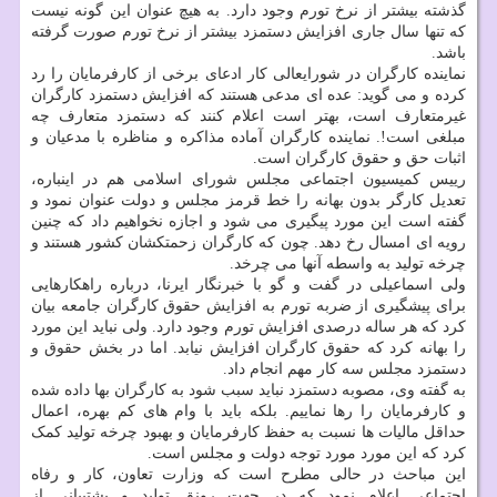
گذشته بیشتر از نرخ تورم وجود دارد. به هیچ عنوان این گونه نیست
که تنها سال جاری افزایش دستمزد بیشتر از نرخ تورم صورت گرفته
باشد.
نماینده کارگران در شورایعالی کار ادعای برخی از کارفرمایان را رد
کرده و می گوید: عده ای مدعی هستند که افزایش دستمزد کارگران
غیرمتعارف است، بهتر است اعلام کنند که دستمزد متعارف چه
مبلغی است!. نماینده کارگران آماده مذاکره و مناظره با مدعیان و
اثبات حق و حقوق کارگران است.
رییس کمیسیون اجتماعی مجلس شورای اسلامی هم در اینباره،
تعدیل کارگر بدون بهانه را خط قرمز مجلس و دولت عنوان نمود و
گفته است این مورد پیگیری می شود و اجازه نخواهیم داد که چنین
رویه ای امسال رخ دهد. چون که کارگران زحمتکشان کشور هستند و
چرخه تولید به واسطه آنها می چرخد.
ولی اسماعیلی در گفت و گو با خبرنگار ایرنا، درباره راهکارهایی
برای پیشگیری از ضربه تورم به افزایش حقوق کارگران جامعه بیان
کرد که هر ساله درصدی افزایش تورم وجود دارد. ولی نباید این مورد
را بهانه کرد که حقوق کارگران افزایش نیابد. اما در بخش حقوق و
دستمزد مجلس سه کار مهم انجام داد.
به گفته وی، مصوبه دستمزد نباید سبب شود به کارگران بها داده شده
و کارفرمایان را رها نماییم. بلکه باید با وام های کم بهره، اعمال
حداقل مالیات ها نسبت به حفظ کارفرمایان و بهبود چرخه تولید کمک
کرد که این مورد مورد توجه دولت و مجلس است.
این مباحث در حالی مطرح است که وزارت تعاون، کار و رفاه
اجتماعی اعلام نمود که در جهت رونق تولید و پشتیبانی از