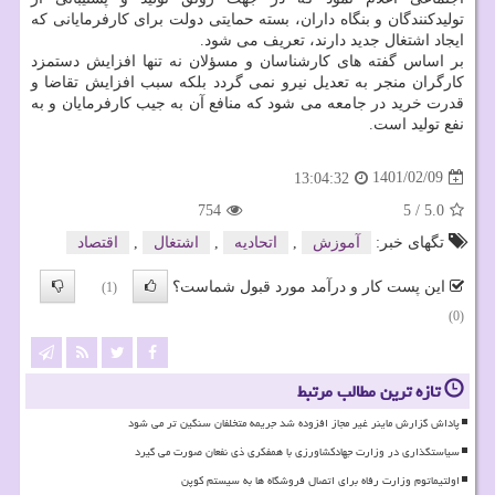
تولیدکنندگان و بنگاه داران، بسته حمایتی دولت برای کارفرمایانی که
ایجاد اشتغال جدید دارند، تعریف می شود.
بر اساس گفته های کارشناسان و مسؤلان نه تنها افزایش دستمزد
کارگران منجر به تعدیل نیرو نمی گردد بلکه سبب افزایش تقاضا و
قدرت خرید در جامعه می شود که منافع آن به جیب کارفرمایان و به
نفع تولید است.
1401/02/09
13:04:32
754
5
/
5.0
تگهای خبر:
آموزش
,
اتحادیه
,
اشتغال
,
اقتصاد
این پست کار و درآمد مورد قبول شماست؟
(1)
(0)
تازه ترین مطالب مرتبط
پاداش گزارش ماینر غیر مجاز افزوده شد جریمه متخلفان سنگین تر می شود
سیاستگذاری در وزارت جهادکشاورزی با همفکری ذی نفعان صورت می گیرد
اولتیماتوم وزارت رفاه برای اتصال فروشگاه ها به سیستم کوپن