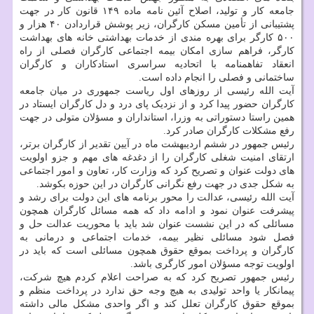
جامعه کار و تولید، اصلاح آئین نامه ماده ۱۴۹ قانون کار در جهت
پشتیبانی از تأمین مسکن کارگران، زیر پوشش قراردادن ۴۰ هزار و
۵۰۰ کارگر برای بهره مندی از خدمات بهداشتی خانه های بهداشت
کارگر، فراهم سازی امکان بیمه اجتماعی کارگران فصلی از راه
انعقاد تفاهمنامه با اتحادیه سراسری استادکاران و کارگران
ساختمانی و فصلی را انجام داده است.
آیت الله رئیسی از روزهای اول ریاست جمهوری در میان جامعه
کارگران حضور پیدا کرد و از نزدیک پای درد و دل کارگران ایستاد در
همین راستا دستوراتی به وزرا، استانداران و مسؤلان متولی در جهت
رفع مشکلات کارگران صادر کرد.
رئیس جمهور در ششم اردیبهشت ماه در آیین تقدیر از کارگران برتر،
ارتقای امنیت شغلی کارگران را از دغدغه های مهم و جزو اولویت
های دولت عنوان و تصریح کرد که وزارت کار، تعاون و امور اجتماعی
به شکل جدی در جهت رفع نگرانی کارگران در این حوزه بکوشد.
آیت الله رئیسی، عدالت را محور برنامه های این دولت برای رشد و
پیشرفت عنوان نمود و ادامه داد که همه مسائل کارگران همچون
مسائلی که در این نشست عنوان شد باید با محوریت عدالت حل و
فصل شود مسائلی نظیر بیمه، خدمات اجتماعی و درمانی به
کارگران و پرداخت بموقع حقوق همچون مسائلی است که باید در
اولویت توجه مسؤلان امور کارگری باشد.
رئیس جمهور تصریح کرد که به صراحت اعلام کردم هیچ شرکت،
پیمانکار یا واحد تولیدی به هیچ وجه حق ندارد در پرداخت منظم و
بموقع حقوق کارگران تعلل کند و اگر واحدی مشکل مالی داشته