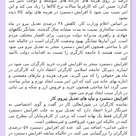
درصد بر روی هزینه های کارگاه های متوسط و کوچک تأثیر می
گذارد؛ ضمن این که کارفرما سالانه نرخ کالاها را زیاد می کند و این
امر سبب می شود تا افزایش دستمزد در هزینه های تولید کالا دیده
نشود.
بر اساس اعلام وزارت کار، کاهش ۳۸ درصدی تعدیل نیرو در ماه
نخست سالجاری نسبت به مدت مشابه سال گذشته، نشانگر نگاههای
جهادی و راهبری مدبرانه دولت مردمی، برای اقشار مختلف مردم
است. این آمارها نشانگر بهبود وضعیت کارگران است در حالیکه عده
ای با مباحثی همچون افزایش دستمزد منجر به تعدیل نیرو می شود
در صدد هستند تا جامعه کارگری را نسبت به اقدامات دولت ناامید
کنند.
افزایش دستمزد منجر به افزایش قدرت خرید کارگران می شود در
اینباره، دبیرکل جامعه اسلامی کارگران اعتقاد دارد که کارگران در
ماه هر حقوقی را که می گیرند، صرف هزینه و نیازهای معیشتی و
اجاره بهای خانه می کنند که این امر سبب ایجاد تورم و سایر مباحث
نمی گردد اما مباحثی همچون خرید و فروش ارز و سکه و بی ثباتی
در بازار سبب ایجاد تورم می شود.
افزایش دستمزد و نباید های تعدیل نیروی کار
نماینده کارگران در شورایعالی کار در گفت و گوی اختصاصی به
خبرنگار ایرنا اعتقاد دارد که تعدیل نیرو به علت افزایش دستمزد
کارگران فقط یک بهانه است که برخی از کارفرمایان آن مطرح می
کنند در حالیکه این مورد غیرواقعی و غیرمنطقی است.
«علی خدایی» اضافه می کند: عده ای افزایش دستمزد ۵۷ درصدی
کارگران را بزرگنمایی می کنند، در حالیکه سابقه افزایش دستمزد در