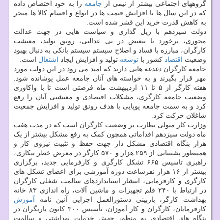
گروههای اجتماعی بیشتر از نیمی از
جامعه
را به خود اختصاص داده
که در این سال ها با افزایش قیمت ها در انواع و اقسام کالا ها منجر
به کاهش قدرت خرید این قشر شده است.
دولت سیزدهم با ریل گذاری و سیاست هایی در جهت عدالت
محوری، برخورد با تبعیض در بی عدالتی، رونق تولید، معیشت
کارگران، مبارزه با فساد و اصلاح سیستم سیستم بانکی به دنبال بهبود
وضعیت
اقتصاد
کشور با
توسعه
تولید و افزایش ایجاد
اشتغال
است.
جامعه کارگران دغدغه هایی دارند که امید می رود در این دولت مورد
مهر قرار بگیرند و به خواسته های آنان جامعه عمل پوشانده شود.
هفته کارگر از ۵ تا ۱۱ اردیبهشت ماه فرصتی است تا با واکاوری
وضعیت جامعه کارگری، مشکلات اقتصادی و معیشتی آنان را رفع
کرد و به سمت جامعه پویایی با هدف رونق تولید و افزایش جمعیت
شاغلان حرکت کرد.
وزارت کار متولی نظارت بر وضعیت کارگران است که در مدت هفت
ماه دولت سیزدهم اقداماتی همچون کمک به رفع مشکل بیشتر از یک
هزار بنگاه اقتصادی مشکل دار جهت حفظ و تثبیت نیروی کار و
همینطور پشتیبانی از ۲۵۹ هزار و ۵۷۰ کارگر در معرض خطر بیکاری،
راهبری تاسیس ۶۶۵ تشکل کارگری و کارفرمایی جدید، برگزاری
بیشتر از ۱۶ هزار نفرساعت دوره آموزشی برای اعضای تشکل های
کارگری و کارفرمایی، انتشار استانداردهای سالمت شغلی کارگران
در ارتباط با ۲۴۰ قلم تجهیزات و ماشین آلات، راه اندازی ۸۳ خانه
بهداشت کارگر، بازبینی دستورالعمل اجرایی آئین نامه
آموزش
کارفرمایان، کارگران و کار آموزان، تأسیس ۳۰۰ کانون یاریگران در
بنگاه های اقتصادی به منظور جهش خدمات بهداشتی و سالمت