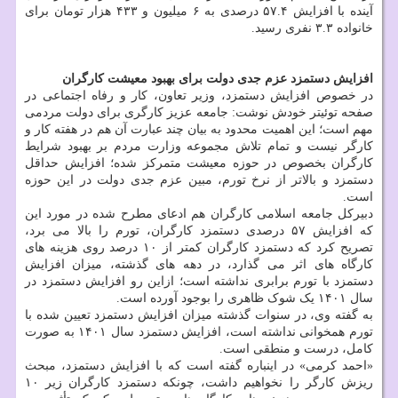
آینده با افزایش ۵۷.۴ درصدی به ۶ میلیون و ۴۳۳ هزار تومان برای
خانواده ۳.۳ نفری رسید.
افزایش دستمزد عزم جدی دولت برای بهبود معیشت کارگران
در خصوص افزایش دستمزد، وزیر تعاون، کار و رفاه اجتماعی در
صفحه توئیتر خودش نوشت: جامعه عزیز کارگری برای دولت مردمی
مهم است؛ این اهمیت محدود به بیان چند عبارت آن هم در هفته کار و
کارگر نیست و تمام تلاش مجموعه وزارت مردم بر بهبود شرایط
کارگران بخصوص در حوزه معیشت متمرکز شده؛ افزایش حداقل
دستمزد و بالاتر از نرخ تورم، مبین عزم جدی دولت در این حوزه
است.
دبیرکل جامعه اسلامی کارگران هم ادعای مطرح شده در مورد این
که افزایش ۵۷ درصدی دستمزد کارگران، تورم را بالا می برد،
تصریح کرد که دستمزد کارگران کمتر از ۱۰ درصد روی هزینه های
کارگاه های اثر می گذارد، در دهه های گذشته، میزان افزایش
دستمزد با تورم برابری نداشته است؛ ازاین رو افزایش دستمزد در
سال ۱۴۰۱ یک شوک ظاهری را بوجود آورده است.
به گفته وی، در سنوات گذشته میزان افزایش دستمزد تعیین شده با
تورم همخوانی نداشته است، افزایش دستمزد سال ۱۴۰۱ به صورت
کامل، درست و منطقی است.
«احمد کرمی» در اینباره گفته است که با افزایش دستمزد، مبحث
ریزش کارگر را نخواهیم داشت، چونکه دستمزد کارگران زیر ۱۰