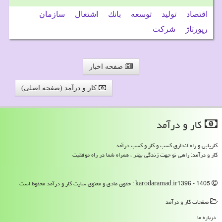
اقتصاد
تولید
توسعه
بانك
اشتغال
سازمان
رپورتاژ
شركت
صفحه اخبار
کار و درآمد (صفحه اصلی)
كار و درآمد
کاریابی و راه اندازی کسب و کار و کسب درآمد
کار و درآمد: راهی نو جهت زندگی بهتر ، همراه شما در راه موفقیت
karodaramad.ir1396 - 1405 : حقوق مادی و معنوی سایت كار و درآمد محفوظ است
صفحات كار و درآمد
درباره ما