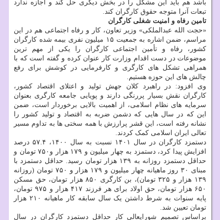
باشد هم باید این مشکل را در بخش دیگری حل کند و اجازه ندارد
تبعات آنرا متوجه حقوق کارگران کند.
تامین رفاه و امنیت شغلی کارگران
«حجت الله عبدالملکی» وزیر تعاون، کار و رفاه اجتماعی هم در این
مراسم، ضمن اشاره به جمعیت ۱۵ میلیون نفری بیمه شده کارگران
کشور، رفاه و تأمین اجتماعی کارگران را یکی از مهم ترین
موضوعات در دست اقدام وزارت کار عنوان کرده و گفته است که با
همراهی تشکل های کارگری و کارفرمایی در کوشش برای رفع
چالش های این حوزه هستیم.
وی افزود: در راهبرد کلان جهش تولید و اعتلای اقتصاد کشور،
کارگران نقش بسیار پررنگی دارند و پویایی جامعه کارگری بعنوان
سرمایه های نظام اسلامی، از اهمیت بالایی برخوردار است، ضمن
این که در سال هایی که دشمن ضربه به اقتصاد و تولید کشور را
نشانه رفته است، این قشر پرارزش با همه سختی ها به تداوم مسیر
تعالی ایران اسلامی کمک کردند.
دستمزد کارگران در سال ۱۴۰۱ نسبت به سال ۱۴۰۰، ۵۷.۴ درصد
افزایش پیدا کرد، دستمزد به چهار میلیون و ۱۷۹ هزار و۷۵۰ تومان و
حداقل دستمزد روزانه به ۱۳۹ هزار تومان رسید. حداقل دستمزد با
مبنای ۳۰ روز ماهیانه چهار میلیون و ۱۷۹ هزار و ۷۵۰ تومان (روزانه
۱۳۹ هزار و ۳۲۵ تومان)، بن کارگری ۸۵۰ هزار تومان، حق مسکن
۶۵۰ هزار تومان، حق اولاد برای هر فرزند ۴۱۷ هزار و ۹۷۵ تومان،
پایه سنوات به شرط داشتن یک سال سابقه کار ماهیانه ۲۱۰ هزار
تومان تعیین شد.
براساس تصمیم شورایعالی کار حداقل دستمزد کارگران در سال