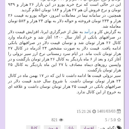
این در حالی است که نرخ خرید یورو در این بازار ۲۶ هزار و ۹۳۹
تومان و نرخ فروش آن هم ۲۷ هزار و ۱۸۴ تومان اعلام گردید.
همچنین، در سامانه نیما در معاملات امروز، حواله یورو به قیمت ۲۶
هزار و ۲۳۴ تومان فروخته و حواله دلار به بهای ۲۴ هزار و ۵۸۳ تومان
معامله شد.
به گزارش کار و
درآمد
به نقل از خبرگزاری ایرنا، افزایش قیمت دلار
در صرافیهای بانکی از آغاز سال ۱۴۰۰ آغاز شد و خردادماه وارد
کانال ۲۶ هزار تومان شد و نوسان قیمت دلار در صرافیهای بانکی
ادامه یافت. قیمت دلار به صورت مشخص ۲۴ آذرماه در کانال ۲۷
هزار تومان ثابت ماند. در ایام سرد زمستانی نرخ ارز سیر نزولی را
آغاز کرد و بعد از ۶ ماه باردیگر به کانال ۲۶ هزار تومان بازگشت و در
واپسین روزهای دیماه مصادف با ۲۷ این ماه باردیگر به کانال ۲۵
هزار تومان بازگشت.
سیر نزولی قیمت ها ادامه داشت تا این که در ۱۷ بهمن ماه در کانال
۲۴ هزار تومان نوسان داشت. با شروع سال جدید قیمت دلار در
صرافیهای بانکی در قیمت ۲۵ هزار تومان نوسان داشت و علاقه ای
به خروج از این کانال ندارد.
1401/03/03
15:21:26
821
5
/
5.0
تگهای خبر:
اقتصاد
,
بانك
,
فروش
,
كانال