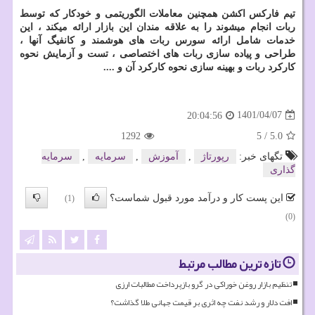
تیم فارکس اکشن همچنین معاملات الگوریتمی و خودکار که توسط
ربات انجام میشوند را به علاقه مندان این بازار ارائه میکند ، این
خدمات شامل ارائه سورس ربات های هوشمند و کانفیگ آنها ،
طراحی و پیاده سازی ربات های اختصاصی ، تست و آزمایش نحوه
کارکرد ربات و بهینه سازی نحوه کارکرد آن و ....
1401/04/07
20:04:56
1292
5
/
5.0
تگهای خبر:
رپورتاژ
,
آموزش
,
سرمایه
,
سرمایه
گذاری
این پست کار و درآمد مورد قبول شماست؟
(1)
(0)
تازه ترین مطالب مرتبط
تنظیم بازار روغن خوراکی در گرو بازپرداخت مطالبات ارزی
افت دلار و رشد نفت چه اثری بر قیمت جهانی طلا گذاشت؟