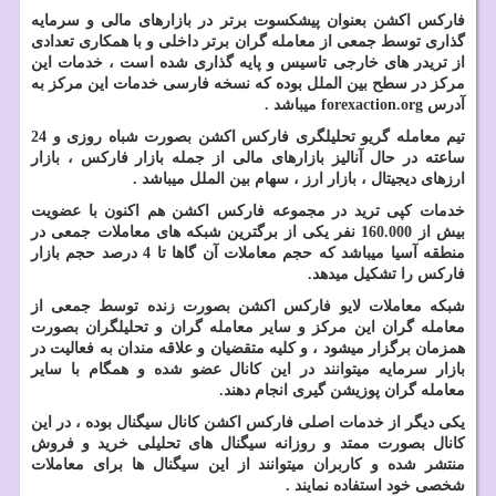
فارکس اکشن بعنوان پیشکسوت برتر در بازارهای مالی و سرمایه
گذاری توسط جمعی از معامله گران برتر داخلی و با همکاری تعدادی
از تریدر های خارجی تاسیس و پایه گذاری شده است ، خدمات این
مرکز در سطح بین الملل بوده که نسخه فارسی خدمات این مرکز به
آدرس
forexaction.org
میباشد .
تیم معامله گریو تحلیلگری فارکس اکشن بصورت شباه روزی و 24
ساعته در حال آنالیز بازارهای مالی از جمله بازار فارکس ، بازار
ارزهای دیجیتال ، بازار ارز ، سهام بین الملل میباشد .
خدمات کپی ترید در مجموعه فارکس اکشن هم اکنون با عضویت
بیش از 160.000 نفر یکی از برگترین شبکه های معاملات جمعی در
منطقه آسیا میباشد که حجم معاملات آن گاها تا 4 درصد حجم بازار
فارکس را تشکیل میدهد.
شبکه معاملات لایو فارکس اکشن بصورت زنده توسط جمعی از
معامله گران این مرکز و سایر معامله گران و تحلیلگران بصورت
همزمان برگزار میشود ، و کلیه متقضیان و علاقه مندان به فعالیت در
بازار سرمایه میتوانند در این کانال عضو شده و همگام با سایر
معامله گران پوزیشن گیری انجام دهند.
یکی دیگر از خدمات اصلی فارکس اکشن کانال سیگنال بوده ، در این
کانال بصورت ممتد و روزانه سیگنال های تحلیلی خرید و فروش
منتشر شده و کاربران میتوانند از این سیگنال ها برای معاملات
شخصی خود استفاده نمایند .