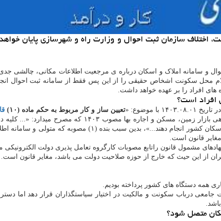
لت، اختلاف سازمان ثبت احوال و وزارت راه و شهرسازی پایان خواهد
ال و سامانه املاک و اسکان درباره ی مرجعیت اطلاعات مکانی، چالشی جدی د
لام محل سکونت اشخاص حقیقی را از این پس فقط از سامانه ثبت احوال انجام
ای افراد را بر عهده خواهد داشت.
ی افراد است؟
ا موضوع: «
تعیین ساز و کار مربوط به حکم ماده (۱۰)
قا
» آمده است: نظر به بند(۳) ماده(۳) قانون ساماندهی بازا
نیاز اقامت و سکونت متقاضیان خودرا فقط بوسیله سامانه ملی املاک
مغایر قانون است.
یران از این حیث که خارج از حوزه صلاحیت دولت می باشد، مغایر قانون است.
ری همه دستگاه های کشور پرداخته بودیم.
عات جامعی درباب سکونت و مالکیت در اختیار سیاست­گذاران قرار دهد اما دست
باشد.
اسکان متصل شود؟