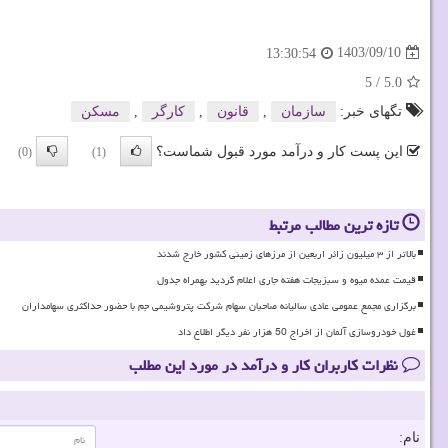
1403/09/10
13:30:54
5
/
5.0
تگهای خبر:
سازمان
,
قانون
,
كارگر
,
مسكن
این پست کار و درآمد مورد قبول شماست؟
(0)
(1)
تازه ترین مطالب مرتبط
بالاتر از ۳ میلیون زائر اربعین از مرزهای زمینی کشور خارج شدند
قیمت عمده میوه و سبزیجات هفته جاری اعلام گردید بهمراه جدول
برگزاری مجمع عمومی عادی سالیانه صاحبان سهام شرکت پتروشیمی جم با حضور حداکثری سهامداران
غول خودروسازی آلمان از اخراج 50 هزار نفر دیگر اطلاع داد
نظرات کاربران کار و درآمد در مورد این مطلب
نام: