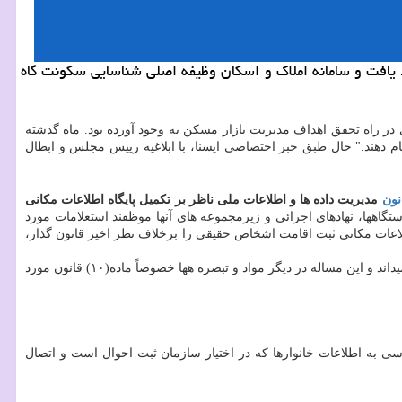
 یافت و سامانه املاک و اسکان وظیفه اصلی شناسایی سکونت گاه
ر راه تحقق اهداف مدیریت بازار مسکن به وجود آورده بود. ماه گذشته
 دهند." حال طبق خبر اختصاصی ایسنا، با ابلاغیه رییس مجلس و ابطال
نون
مدیریت داده ها و اطلاعات ملی ناظر بر تکمیل پایگاه اطلاعات مکانی
ر زمین، مسکن و اجاره بها مصوب ۱۴۰۳ که مصرح میدارد: «... کلیه دستگاهها، نهادهای اجرائی و زیرمجموعه های آنها موظفند استعلامات مورد
 و اسکان کشور انجام دهند...»، بدین سبب بنده (۱) مصوبه که متولی و سامانه اطلاعات مکانی ثبت اقامت اشخاص حقیقی را برخلاف نظر اخیر قانون گذار،
در این نامه آماده است: با توجه به ماده(۳) قانون استنادی که دستگاهها و نهادهای مشمول قانون راتابع مصوبات کارگروه تعامل پذیری دولت الکترونیکی میداند و این مساله در دیگر مواد و تبصره هها خصوصاً ماده(۱۰) قانون مورد
رسی به اطلاعات خانوارها که در اختیار سازمان ثبت احوال است و اتصال