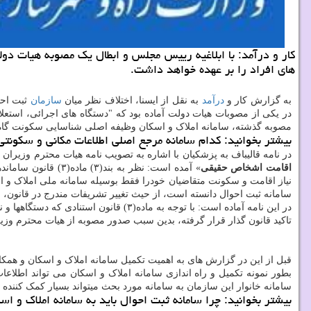
کار و درآمد: با ابلاغیه رییس مجلس و ابطال یک مصوبه هیات دو
های افراد را بر عهده خواهد داشت.
به گزارش کار و
درآمد
به نقل از ایسنا، اختلاف نظر میان
سازمان
ثبت احو
در یکی از مصوبات هیات دولت آماده بود که "دستگاه های اجرائی، استع
مصوبه گذشته، سامانه املاک و اسکان وظیفه اصلی شناسایی سکونت گاه ه
بیشتر بخوانید: کدام سامانه مرجع اصلی اطلاعات مکانی و سکونت
در نامه قالیباف به پزشکیان با اشاره به تصویب نامه هیات محترم وزیران در تاریخ ۱۴۰۳.۰۸.۰۱ ب
اقامت اشخاص حقیقی
سامانه ثبت احوال دانسته است، از حیث تغییر تشریفات مندرج در قانون، 
تاکید قانون گذار قرار گرفته، بدین سبب صدور مصوبه از هیات محترم وز
قبل از این در گزارش های به اهمیت تکمیل سامانه املاک و اسکان و همکا
بطور نمونه تکمیل و راه ­اندازی سامانه املاک و اسکان می­ تواند اطلا
سامانه خانوار این سازمان به سامانه مورد بحث می­تواند بسیار کمک­ کننده 
بیشتر بخوانید: چرا سامانه ثبت احوال باید به سامانه املاک و 