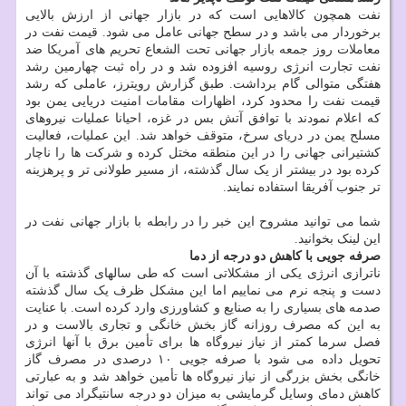
نفت همچون کالاهایی است که در بازار جهانی از ارزش بالایی
برخوردار می باشد و در سطح جهانی عامل می شود. قیمت نفت در
معاملات روز جمعه بازار جهانی تحت الشعاع تحریم های آمریکا ضد
نفت تجارت انرژی روسیه افزوده شد و در راه ثبت چهارمین رشد
هفتگی متوالی گام برداشت. طبق گزارش رویترز، عاملی که رشد
قیمت نفت را محدود کرد، اظهارات مقامات امنیت دریایی یمن بود
که اعلام نمودند با توافق آتش بس در غزه، احیانا عملیات نیروهای
مسلح یمن در دریای سرخ، متوقف خواهد شد. این عملیات، فعالیت
کشتیرانی جهانی را در این منطقه مختل کرده و شرکت ها را ناچار
کرده بود در بیشتر از یک سال گذشته، از مسیر طولانی تر و پرهزینه
تر جنوب آفریقا استفاده نمایند.
شما می توانید مشروح این خبر را در رابطه با بازار جهانی نفت در
این لینک بخوانید.
صرفه جویی با کاهش دو درجه از دما
ناترازی انرژی یکی از مشکلاتی است که طی سالهای گذشته با آن
دست و پنجه نرم می نماییم اما این مشکل ظرف یک سال گذشته
صدمه های بسیاری را به صنایع و کشاورزی وارد کرده است. با عنایت
به این که مصرف روزانه گاز بخش خانگی و تجاری بالاست و در
فصل سرما کمتر از نیاز نیروگاه ها برای تأمین برق با آنها انرژی
تحویل داده می شود با صرفه جویی ۱۰ درصدی در مصرف گاز
خانگی بخش بزرگی از نیاز نیروگاه ها تأمین خواهد شد و به عبارتی
کاهش دمای وسایل گرمایشی به میزان دو درجه سانتیگراد می تواند