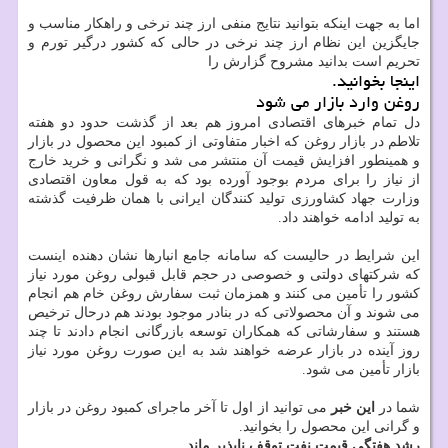
اما به جهت اینکه بتوانید نتایج منفی ارز چند نرخی و راهکار مناسب و
جایگزین این نظام ارز چند نرخی در حالی که کشور درگیر تورم و
تحریم است بدانید مشروح گزارش را
اینجا بخوانید.
روغن وارد بازار می شود
دل تمام خبرهای اقتصادی امروز هم بعد از گذشت حدود دو هفته
تلاطم در بازار روغن که اخبار متفاوتی از کمبود این محصول در بازار
و همینطور افزایش قیمت آن منتشر می شد و نگرانی و خرید خارج
از نیاز را برای مردم بوجود آورده بود که به قول معاون اقتصادی
وزارت جهاد کشاورزی تولید کنندگان ایرانی با همان ظرفیت گذشته
به تولید ادامه خواهند داد.
این شرایط در حالیست که سامانه جامع انبارها نشان دهنده اینست
که شرکتهای دولتی و خصوصی در حجم قابل قبولی روغن مورد نیاز
کشور را تأمین می کنند و همزمان ثبت سفارش روغن خام هم انجام
می شوند و آن محصولاتی که در بنادر موجود بودند هم درحال ترخیص
هستند و سفارشاتی که همکاران توسعه بازرگانی انجام دادند تا چند
روز آینده در بازار عرضه خواهند شد به این صورت روغن مورد نیاز
بازار تأمین می شود.
شما در
این خبر
می توانید از اول تا آخر ماجرای کمبود روغن در بازار
و گرانی این محصول را بخوانید.
رشد هفتگی قیمت نفت توقف ناپذیر ماند