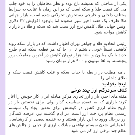
یکی از مباحثی که همیشه داغ بوده و نظر مخاطبان را به خود جلب
می کند قیمت طلا و سکه است که در این زمان با عنایت به شرایط
مختلف داخلی و خارجی دستخوش تحولاتی شده است، بازار جهانی
طلا ظرف یک هفته اخیر سیر صعوده اما باوجود افزایش ۲۲ دلاری
اونس جهانی طلا، کاهش نرخ ارز سبب شد که سکه و طلا در بازار با
کاهش مواجه شود.
رئیس اتحادیه طلا و جواهر تهران اظهار داشت که در بازار سکه روند
کاهشی نسبتاً خوبی داشتیم تا آن جا که هر قطعه سکه تمام طرح
جدید با یک میلیون و ۱۵۰ هزار تومان کاهش در آخرین معاملات روز
پنجشنبه، به ۵۵ میلیون و ۹۰۰ هزار تومان رسید.
ادامه مطلب در رابطه با حباب سکه و علت کاهش قیمت سکه و
طلای داخلی را
اینجا بخوانید.
کلاف سردرگم ارز چند نرخی
هفته های اخیر، بازار ارز تجاری مرکز مبادله ایران کار خویش را آغاز
کرد؛ بازاری که به عقیده سیاست گذار پولی برای نخستین بار در
تاریخ نظام ارزی کشور در کوشش برای تحقق ایجاد یک سیستم
رسمی نظام پرداخت ارز است. در ایام گذشته نیز، عرضه کنندگان
ارز درحال ورود به این بازار هستند و به عقیده بعضی از کارشناسان
با عملیاتی شدن سیستم توافقی مبادلات ارزی از خیلی از چالش های
نظام چند نرخی ارز کم می شود.