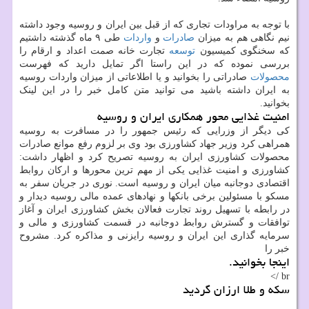
با توجه به مراودات تجاری که از قبل بین ایران و روسیه وجود داشته
نیم نگاهی هم به میزان
صادرات
و
واردات
طی ۹ ماه گذشته داشتیم
که سخنگوی کمیسیون
توسعه
تجارت خانه صمت اعداد و ارقام را
بررسی نموده که در این راستا اگر تمایل دارید که فهرست
محصولات
صادراتی را بخوانید و یا اطلاعاتی از میزان واردات روسیه
به ایران داشته باشید می توانید متن کامل خبر را در این لینک
بخوانید.
امنیت غذایی محور همکاری ایران و روسیه
کی دیگر از وزرایی که رئیس جمهور را در مسافرت به روسیه
همراهی کرد وزیر جهاد کشاورزی بود وی بر لزوم رفع موانع صادرات
محصولات کشاورزی ایران به روسیه تصریح کرد و اظهار داشت:
کشاورزی و امنیت غذایی یکی از مهم ترین محورها و ارکان روابط
اقتصادی دوجانبه میان ایران و روسیه است. نوری در جریان سفر به
مسکو با مسئولین برخی بانکها و نهادهای عمده مالی روسیه دیدار و
در رابطه با تسهیل روند تجارت فعالان بخش کشاورزی ایران و آغاز
توافقات و گسترش روابط دوجانبه در قسمت کشاورزی و مالی و
سرمایه گذاری این ایران و روسیه رایزنی و مذاکره کرد. مشروح
خبر را
اینجا بخوانید.
br />
سکه و طلا ارزان گردید