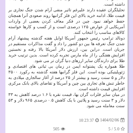
داشته است.
تحلیلگران عقیده دارند علیرغم تاثیر منفی آرام شدن جنگ تجاری بر
قیمت طلا، ادامه خرید بالای این فلز گرانبها روند صعودی آنرا همچنان
حفظ خواهد نمود. چین در فکر معاف کردن بعضی از واردات
آمریکایی از عوارض ۱۲۵ درصدی است و از کسب و کارها خواسته
کالاهای مناسب را انتخاب کنند.
دونالد ترامپ رئیس جمهور آمریکا اوایل هفته گذشته پیشنهاد آرام
شدن جنگ تعرفه ها بین دو کشور را داد و گفت مذاکرات مستقیم در
جریان است. دراین بین، ارزش دلار آمریکا بالا رفته و نخستین
افزایش هفتگی را از ماه مارس تجربه کرده است. بدین ترتیب خرید
طلا برای دارندگان سایر ارزهای دنیا گران تر می شود.
طلا همواره یک پشتوانه ایمن در زمان بی ثباتی های اقتصادی و
ژئوپلیتیکی بوده است. این فلز گرانبها هفته گذشته به رکورد ۳۵۰۰
دلار و ۵ سنت رسید و بیشتر از ۲۵ درصد از آغاز سالجاری میلادی به
خاطر تنش های تجاری بین چین و آمریکا و تقاضای بالای بانک مرکزی
افزایش قیمت داشته است.
در میان سایر فلزات گران بها، قیمت نقره با ۱.۶ درصد کاهش به ۳۳
دلار و ۳ سنت رسید و پلاتین با یک کاهش ۰.۵ درصدی ۹۶۵ دلار و ۵۳
سنت معامله می شود.
1404/02/06
10:23:37
505
5
/
5.0