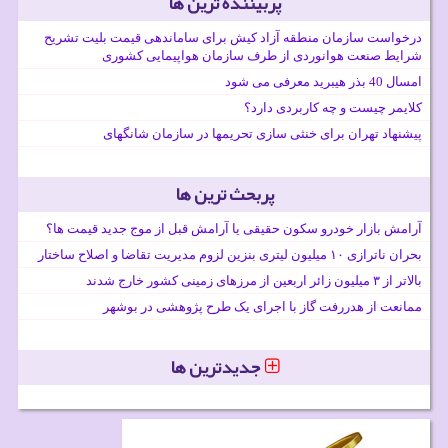
پربیننده ترین ها
درخواست سازمان منطقه آزاد کیش برای ساماندهی قیمت بلیت تشریح
شرایط صنعت هوانوردی از طرف سازمان هواپیمایی کشوری
امسال 40 بذر هیبرید معرفی می شود
کلایمر چیست و چه کاربردی دارد؟
پیشنهاد تهران برای خنثی سازی تحریمها در سازمان شانگهای
پربحث ترین ها
آرامش بازار خودرو سکون حقیقی یا آرامش قبل از موج جدید قیمت ها؟
بحران ناترازی ۱۰ میلیون لیتری بنزین لزوم مدیریت تقاضا و اصلاح ساختار
بالاتر از ۳ میلیون زائر اربعین از مرزهای زمینی کشور خارج شدند
ممانعت از هدررفت گاز با اجرای یک طرح پژوهشی در بوشهر
جدیدترین ها