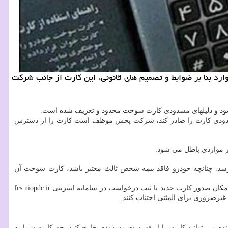
د بنا بر ضوابط و تصمیم های قانونی، این کارت از جانب شرکت
د و دلیلهای مسدودی کارت سوخت محدود و تعریف شده است.
مسدودی کارت را صادر کند، شرکت پخش موظف است کارت را از دسترس
 مواردی باطل می شود.
 رسد. چنانچه خودرو فاقد بیمه شخص ثالث معتبر باشد، کارت سوخت آن
تفکیک میان «مسدودی» و «ابطال» اهمیت دارد، چونکه در حالت مسدودی امکان ثبت درخواست و گرفتن کارت جدید وجود ندارد، اما در صورت ابطال، امکان صدور کارت جدید با ثبت درخواست در سامانه اینترنتی fcs.niopdc.ir
یرضروری برای المثنی اجتناب کنند.
 می توانید کارت را از فهرست مسدودی خارج کنید. چه کارت شما به