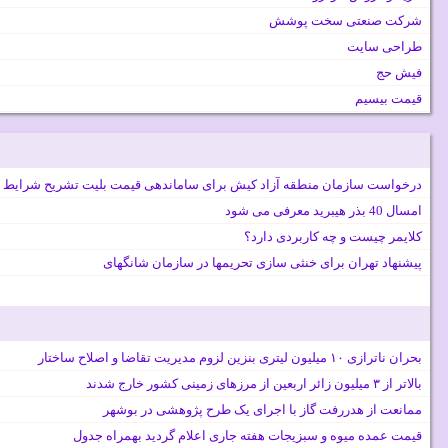
شرکت صنعتی سخت پوشش
طراحی سایت
فیش حج
قیمت بیسیم
درخواست سازمان منطقه آزاد کیش برای ساماندهی قیمت بلیت تشریح شرایط 
امسال 40 بذر هیبرید معرفی می شود
کلایمر چیست و چه کاربردی دارد؟
پیشنهاد تهران برای خنثی سازی تحریمها در سازمان شانگهای
بحران ناترازی ۱۰ میلیون لیتری بنزین لزوم مدیریت تقاضا و اصلاح ساختار
بالاتر از ۳ میلیون زائر اربعین از مرزهای زمینی کشور خارج شدند
ممانعت از هدررفت گاز با اجرای یک طرح پژوهشی در بوشهر
قیمت عمده میوه و سبزیجات هفته جاری اعلام گردید بهمراه جدول