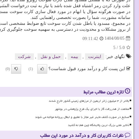
علت وارد کردن رمز اشتباه قفل شده باشد یا نیاز به ثبت درخواست المث
سامانه مشورت، شما را بصورت تخصصی راهنمایی کنند.
در مجموع، مسدود یا باطل شدن کارت سوخت تابع ضوابط مشخصی است و ت
از بروز مشکلات و محدودیت در دسترسی به سهمیه سوخت جلوگیری کرده و 
1404/08/05
09:11:42
5
/
5.0
تگهای خبر:
اینترنت
,
بیمه
,
حمل و نقل
,
شركت
این پست کار و درآمد مورد قبول شماست؟
(0)
(1)
تازه ترین مطالب مرتبط
بالاتر از ۳ میلیون زائر اربعین از مرزهای زمینی کشور خارج شدند
ممانعت از هدررفت گاز با اجرای یک طرح پژوهشی در بوشهر
صنایع در صورت کشف ماینر غیر مجاز با تعلیق و ابطال پروانه مواجه می شوند
ذخایر نفتی بزرگ ترین پالایشگاه چین هم ته کشید
نظرات کاربران کار و درآمد در مورد این مطلب