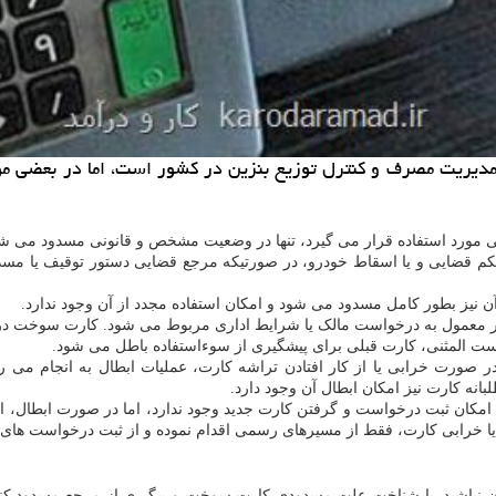
مدیریت مصرف و کنترل توزیع بنزین در کشور است، اما در بعضی موار
د استفاده قرار می گیرد، تنها در وضعیت مشخص و قانونی مسدود می شو
م قضایی و یا اسقاط خودرو، در صورتیکه مرجع قضایی دستور توقیف یا 
نیز بطور کامل مسدود می شود و امکان استفاده مجدد از آن وجود ندارد.
ور معمول به درخواست مالک یا شرایط اداری مربوط می شود. کارت سوخت در
ت المثنی، کارت قبلی برای پیشگیری از سوءاستفاده باطل می شود.
 در صورت خرابی یا از کار افتادن تراشه کارت، عملیات ابطال به انجام می
انه کارت نیز امکان ابطال آن وجود دارد.
یا خرابی کارت، فقط از مسیرهای رسمی اقدام نموده و از ثبت درخواست های غ
نباشید. با شناخت علت مسدودی کارت سوخت و پیگیری از مرجع مسدود کننده