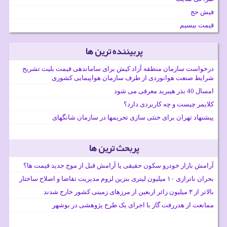
فیش حج
قیمت بیسیم
پربیننده ترین ها
درخواست سازمان منطقه آزاد کیش برای ساماندهی قیمت بلیت تشریح
شرایط صنعت هوانوردی از طرف سازمان هواپیمایی کشوری
امسال 40 بذر هیبرید معرفی می شود
کلایمر چیست و چه کاربردی دارد؟
پیشنهاد تهران برای خنثی سازی تحریمها در سازمان شانگهای
پربحث ترین ها
آرامش بازار خودرو سکون حقیقی یا آرامش قبل از موج جدید قیمت ها؟
بحران ناترازی ۱۰ میلیون لیتری بنزین لزوم مدیریت تقاضا و اصلاح ساختار
بالاتر از ۳ میلیون زائر اربعین از مرزهای زمینی کشور خارج شدند
ممانعت از هدررفت گاز با اجرای یک طرح پژوهشی در بوشهر