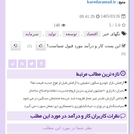
منبع:
karodaramad.ir
1405/03/26
09:41:29
148
5
/
5.0
تگهای خبر:
اقتصاد
,
توسعه
,
تولید
,
سرمایه
این پست کار و درآمد مورد قبول شماست؟
(1)
(0)
تازه ترین مطالب مرتبط
آرامش بازار خودرو سکون حقیقی یا آرامش قبل از موج جدید قیمت ها؟
بحران ناترازی ۱۰ میلیون لیتری بنزین لزوم مدیریت تقاضا و اصلاح ساختار
پاداش گزارش ماینر غیر مجاز افزوده شد جریمه متخلفان سنگین تر می شود
سیاستگذاری در وزارت جهادکشاورزی با همفکری ذی نفعان صورت می گیرد
نظرات کاربران کار و درآمد در مورد این مطلب
نظر شما در مورد این مطلب