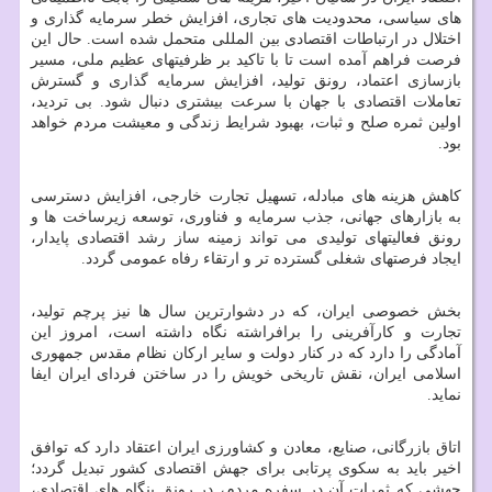
های سیاسی، محدودیت های تجاری، افزایش خطر سرمایه گذاری و
اختلال در ارتباطات اقتصادی بین المللی متحمل شده است. حال این
فرصت فراهم آمده است تا با تاکید بر ظرفیتهای عظیم ملی، مسیر
بازسازی اعتماد، رونق تولید، افزایش سرمایه گذاری و گسترش
تعاملات اقتصادی با جهان با سرعت بیشتری دنبال شود. بی تردید،
اولین ثمره صلح و ثبات، بهبود شرایط زندگی و معیشت مردم خواهد
بود.
کاهش هزینه های مبادله، تسهیل تجارت خارجی، افزایش دسترسی
به بازارهای جهانی، جذب سرمایه و فناوری، توسعه زیرساخت ها و
رونق فعالیتهای تولیدی می تواند زمینه ساز رشد اقتصادی پایدار،
ایجاد فرصتهای شغلی گسترده تر و ارتقاء رفاه عمومی گردد.
بخش خصوصی ایران، که در دشوارترین سال ها نیز پرچم تولید،
تجارت و کارآفرینی را برافراشته نگاه داشته است، امروز این
آمادگی را دارد که در کنار دولت و سایر ارکان نظام مقدس جمهوری
اسلامی ایران، نقش تاریخی خویش را در ساختن فردای ایران ایفا
نماید.
اتاق بازرگانی، صنایع، معادن و کشاورزی ایران اعتقاد دارد که توافق
اخیر باید به سکوی پرتابی برای جهش اقتصادی کشور تبدیل گردد؛
جهشی که ثمرات آن در سفره مردم، در رونق بنگاه های اقتصادی،