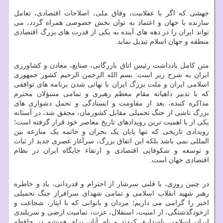
جهشی که اگر با عقلانیت، وفاق ملی، اصلاحات اقتصادی، تعامل
سازنده با جهان و اعتماد به توان بخش خصوصی همراه گردد، می
تواند ایران را در دهه های آینده به یکی از قدرت های بزرگ اقتصادی
منطقه و جهان اسلام تبدیل نماید.
متن کامل یادداشت رئیس اتاق بازرگانی، صنایع، معادن و کشاورزی
ایران به شرح زیر است: بسم الله الرحمن الرحیم کشور جمهوری
اسلامی ایران و ملت بزرگ ایران با نهائی شدن برنامه های توافقی
که با تدبیر داهیانه مقام معظم رهبری و تمامی مسؤلان محترم
مذاکره کننده، بعد از مقاومت و ایستادگی و تحمل دشواری های
بزرگ ناشی از جنگ تحمیلی مقابل کشورمان، محقق شد، در آستانه
یکی از با اهمیت ترین رویدادهای تاریخ معاصر خود قرار گرفته است؛
رویدادی تاریخی که تنها پایان یک بحران و خاتمه یک منازعه بین
المللی نمی باشد بلکه این اتفاق بزرگ، سرآغاز عصری جدید از ثبات
و توسعه و شکوفایی اقتصادی و ارتقاء جایگاه ایران در نظام
اقتصادی جهان است.
در چنین روزی، با قلبی سرشار از احترام و قدردانی، یاد و خاطره
رهبر شهید انقلاب اسلامی و تمامی شهدای سرافراز جنگ تحمیلی
اخیر را گرامی می داریم؛ مردان و بانوانی که با ایثار، شجاعت و
ازخودگذشتگی، از امنیت، استقلال، عزت، تمامیت ارضی و سربلندی
ایران اسلامی پاسداری کردند و نام آنان برای همیشه در حافظه