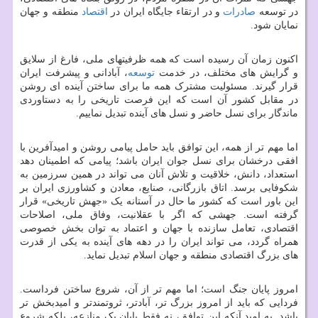
در توسعه
صادرات
و در ارتقاء جایگاه ایران در
اقتصاد
منطقه و جهان
نمایان شود.
اکنون زمان آن رسیده است که همه ظرفیتهای ملی، فارغ از سلایق
و گرایش های مختلف، در خدمت
توسعه
، آبادانی و پیشرفت ایران
قرار گیرند. مسئولیت مشترک همه ما برای ساختن آینده ای روشن
در مقابل کشور آن است که این فرصت تاریخی را به دستاوردی
ماندگار برای نسل حاضر و نسل های آینده تبدیل نماییم.
اما مهم تر از همه، این توافق باید حامل پیامی روشن و امیدآفرین با
افقی درخشان برای نسل جوان ایران باشد؛ پیامی که اطمینان دهد
استعداد، دانش، خلاقیت و تلاش آنان می تواند در همین سرزمین به
شکوفایی برسد. اتاق بازرگانی، صنایع، معادن و کشاورزی ایران بر
این باور است که کشور ما حال در آستانه یک «جهش تاریخی» قرار
گرفته است. جهشی که اگر با عقلانیت، وفاق ملی، اصلاحات
اقتصادی، تعامل سازنده با جهان و اعتماد به توان بخش خصوصی
همراه گردد، می تواند ایران را در دهه های آینده به یکی از قدرت
های بزرگ اقتصادی منطقه و جهان اسلام تبدیل نماید.
امروز پایان جنگ است؛ اما مهم تر از آن، شروع ساختن فرداست.
فردایی که باید از امروز بزرگ تر، آبادتر، ثروتمندتر و امیدبخش تر
باشد. به امید آنکه این توافق، نه فقط پایان یک منازعه، بلکه شروع