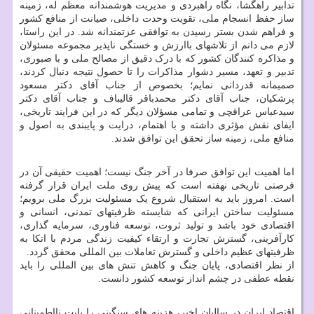
تدابیر راهگشا، نگاه راهبردی و مدیریت هوشمندانه معظم له، زمینه
ساز حفظ انسجام ملی، تقویت وحدت داخلی، صیانت از منافع کشور
و فراهم شدن بستر رسیدن به توافقی عزتمندانه شد. در این راستا،
لازم می دانم از تلاشهای باارزش و خستگی ناپذیر مجموعه مسئولان
و مذاکره کنندگان کشور که با درک دقیق از مصالح ملی و با صبوری،
تدبیر و تعهد، مسیر دشوار مذاکرات را تا حصول نتیجه دنبال کردند،
صمیمانه قدردانی نمایم؛ بخصوص از جناب آقای دکتر مسعود
پزشکیان، جناب آقای دکتر محمدباقر قالیباف و جناب آقای دکتر
سیدعباس عراقچی و تمامی مسؤلان دیگر که در این فرایند تاریخی،
ایفای نقش مؤثری داشته و با اهتمام، درایت و پایبندی به اصول و
منافع ملی، زمینه ساز تحقق این توافق شدند.
اما اهمیت این توافق صرفا در آخر جنگ نیست؛ اهمیت حقیقی آن در
فرصتی تاریخی نهفته است که پیش روی ملت ایران قرار گرفته
است. امروز باید به استقبال شروع یک مسئولیت بزرگ ملی برویم؛
مسئولیت ساختن ایرانی که شایسته ظرفیتهای تمدنی، انسانی و
اقتصادی خود باشد و تولید ثروت، توسعه فناوری، سرمایه گذاری،
کارآفرینی، گسترش تجارت و ارتقاء کیفیت زندگی مردم با اتکا به
ظرفیتهای عظیم داخلی و گسترش تعاملات بین المللی محقق گردد.
از نظر اقتصادی، پایان جنگ و کاهش تنش های بین المللی را باید
نقطه عطفی در چشم انداز توسعه کشور دانست.
اقتصاد ایران در سالیان اخیر، هزینه های سنگینی را بابت نااطمینانی