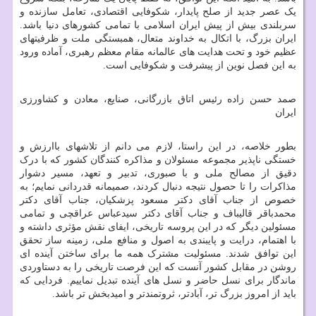
یک عصر جدید از صلح پایدار، شکوفایی اقتصادی، تعامل سازنده و
سربلندی بیش از پیش ایران اسلامی با تمامی کشورهای دنیا باشد.
ایران بزرگ، با اتکال به خداوند متعال، همبستگی ملت و ظرفیتهای
عظیم خود و تحت هدایت های عالمانه مقام معظم رهبری، آماده ورود
به این فصل نوین از پیشرفت و شکوفایی است.
صمد حسن زاده رئیس اتاق بازرگانی، صنایع، معادن و کشاورزی
ایران
بطور خلاصه، در این راستا، لازم می دانم از تلاشهای باارزش و
خستگی ناپذیر مجموعه مسئولان و مذاکره کنندگان کشور که با درک
دقیق از مصالح ملی و با صبوری، تدبیر و تعهد، مسیر دشوار
مذاکرات را تا حصول نتیجه دنبال کردند، صمیمانه قدردانی نمایم؛ به
خصوص از جناب آقای دکتر مسعود پزشکیان، جناب آقای دکتر
محمدباقر قالیباف و جناب آقای دکتر سیدعباس عراقچی و تمامی
مسئولین دیگر که در این پروسه تاریخی، ایفای نقش مؤثری داشته و
با اهتمام، درایت و پایبندی به اصول و منافع ملی، زمینه ساز تحقق
این توافق شدند. مسئولیت مشترک همه ما برای ساختن آینده ای
روشن در مقابل کشور آنست که این فرصت تاریخی را به دستاوردی
ماندگار برای نسل حاضر و نسل های آینده تبدیل نماییم. فردایی که
باید از امروز بزرگ تر، آبادتر، ثروتمندتر و امیدبخش تر باشد.