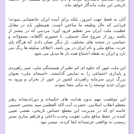
تاریخی این ملت ماندگار خواهد ماند.
آنان نه فقط جهت امروز، بلکه برای آینده ایران جانفشانی نمودند؛
فردایی که حال وظیفه ما ساختن آنست. همینطور باید در مقابل
عظمت ملت ایران سر تعظیم فرود آورد؛ مردمی که در بیشتر از
یکصد روز از شروع جنگ تحمیلی، با حضوری آگاهانه، مسئولانه و
حماسی در صحنه های مختلف، بار دیگر نشان دادند که هرگاه پای
عزت، منافع ملی و نام ایران در بین باشد، اختلاف سلیقه ها رنگ می
بازد و ایران به نقطه اجتماع همه دل ها تبدیل می شود.
این ملت غیور که جلوه ای کم نظیر از همبستگی ملی، صبر راهبردی
و پایداری اجتماعی را به نمایش گذاشتند، «انسجام ملی» بعنوان
بزرگ ترین سرمایه راهبردی کشور در عبور از بحران و ورود به
دوران جدید توسعه را به نیکی معنا نمودند.
این موفقیت مهم بدون هدایت های حکیمانه و دوراندیشانه رهبر
معظم انقلاب اسلامی، حضرت آیت الله العظمی سید مجتبی حسینی
خامنه ای که در مدیریت این مقطع حساس تاریخی، نقشی تعیین
کننده در حفظ منافع ملی، تقویت وحدت داخلی و فراهم سازی بستر
رسیدن به توافقی عزتمندانه ایفا کردند، میسر نبود.