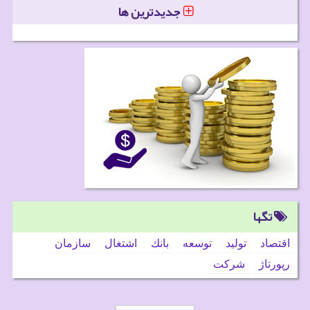
جدیدترین ها
تگها
اقتصاد
تولید
توسعه
بانك
اشتغال
سازمان
رپورتاژ
شركت