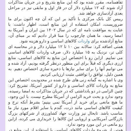
تفاهمنامه، مقرر شده بود که این منابع بتدریج و در جریان مذاکرات
آزاد شوند که ۱۲ میلیارد دلار آن در فاز اول و مابقی نیز در مراحل
بعدی آزادسازی خواهد شد.
رییس کل بانک مرکزی با تأکید بر این که آن چه اکنون برای ما
ضروریست، امکان استفاده از این منابع است، اظهار داشت: با
عنایت به موافقت نامه ای که در سال ۱۴۰۲ بین ایران و آمریکا به
امضا رسید، ما همان چارچوب را مبنا قرار دادیم که بر مبنای آن،
منابع آزادشده برای
واردات
کالاهای اساسی و دارو هزینه شود.
همتی اضافه کرد: سالانه بین ۱۰ تا ۱۲ میلیارد دلار و در محاسبه ای
کلی تر، نزدیک به ۱۵ میلیارد دلار، صرف واردات کالاهای اساسی
می نماییم. ازاین رو با اختصاص این منابع به کالاهای اساسی، منابع
ارزی دیگری که قبلاً برای این منظور درنظر گرفته بودیم، آزاد شده و
می توانیم آنها را برای سایر نیازها یا ذخیره سازی اختصاص دهیم. به
همین دلیل، توافق را توافقی مثبت ارزیابی کردیم.
وی با اشاره به گمانه زنی های طرح شده در محدودیت اختصاص این
منابع به واردات کالای اساسی و دارو از کشور آمریکا، تشریح کرد:
چنین الزامی در دو یادداشتی که در جریان مذاکرات به امضا رسیده،
وجود ندارد و بحث خرید الزامی از آمریکا مطرح نیست. با این وجود،
ما هیچ مانعی برای خرید از آمریکا نمی بینیم؛ بشرط آنکه نرخ و
کیفیت کالاهای اساسی مانند ذرت، گندم یا سایر اقلام مورد نیاز ما
مناسب باشد. تابحال نیز وزارت جهاد کشاورزی از شرکتهای بزرگ
بازرگانی آمریکایی و اروپایی این کالاها را خریداری می کرده، ازاین
رو مانعی در این مورد وجود ندارد.
همتی از شروع واردات کالاهای اساسی با استفاده از این منابع در