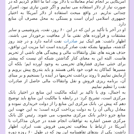
آمریکایی بر انجام تمام معاملات با دلار بود، اما ما اعلام کردیم که در
صورت نیاز از دلار استفاده می نماییم و اگر چنین نیازی نبود، اصرار
چندانی نداریم. در واقع مبحث استفاده از دلار آمریکا به اختیار
جمهوری اسلامی ایران است و بستگی به محل مصرف آن منابع
دارد.
او در آخر با تأکید بر این که در این ۶۰ روز، نفت، پتروشیمی و سایر
مشتقات و فرآورده های نفتی ما از معافیت برخوردار می باشند،
اظهار داشت: هم اینک نیز
صادرات
نفت ادامه دارد و در چند روز
گذشته، میلیونها بشکه نفت صادر گردیده است اما مزیت این توافق،
حذف هزینه های نقل وانتقالات مالی و پیچیدگی های ناشی از تحریم
هاست. البته این به معنای کنار گذاشتن شبکه ای نیست که پیشتر
برای خنثی سازی فشارهای تحریمی به وجود آورده ایم؛ بلکه آن
مسیرها کماکان به قوت خود باقی هستند و باید بتدریج پیش برویم و
آزمایش نماییم تا روند برداشت تحریمها در آینده را بسنجیم و بر مبنای
آن، برنامه ریزی فروش و نقل وانتقالات مالی حاصل از صادرات
نفت را تنظیم نماییم.
به اجمال، وی با تاکید بر اینکه مالکیت این منابع در اختیار بانک
مرکزی است، تشریح کرد: در رابطه با مالکیت این منابع باید توضیح
دهم که پیش تر، بانک مرکزی این منابع را از دولت خریداری نموده و
معادل ریالی آن را به دولت پرداخت کرده است؛ به این جهت این
منابع جزو ذخایر بانک مرکزی محسوب می شوند. رئیس کل بانک
مرکزی ضمن اشاره به توافقات انجام شده در جریان مذاکرات با
آمریکا در ارتباط با معافیت تحریمی فروش نفت ایران، اظهار
داشت: یکی از بندهای تفاهمنامه این بود که در طول ۶۰ روزه دوره