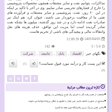
مذاکرات، بتوانیم نفت و سایر مشتقات همچون محصولات پتروشیمی
را خارج از فشارهای تحریمی صادر نماییم. وی در آخر با تاکید بر اینکه
در این ۶۰ روز، نفت، پتروشیمی و سایر مشتقات و فرآورده های
نفتی ما از معافیت برخوردار می باشند، عنوان کرد: هم اینک نیز
صادرات نفت ادامه دارد و در چند روز گذشته، میلیون ها بشکه نفت
صادر گردیده است اما مزیت این توافق، حذف هزینه های نقل
وانتقالات مالی و پیچیدگی های ناشی از تحریم هاست.
1405/04/03
11:09:39
142
5
/
5.0
تگهای خبر:
اقتصاد
,
بانك
,
جامعه
,
شركت
این پست کار و درآمد مورد قبول شماست؟
(1)
(0)
تازه ترین مطالب مرتبط
ممانعت از هدررفت گاز با اجرای یک طرح پژوهشی در بوشهر
صنایع در صورت کشف ماینر غیر مجاز با تعلیق و ابطال پروانه مواجه می شوند
ذخایر نفتی بزرگ ترین پالایشگاه چین هم ته کشید