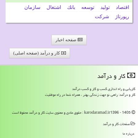
اقتصاد
تولید
توسعه
بانك
اشتغال
سازمان
رپورتاژ
شركت
صفحه اخبار
کار و درآمد (صفحه اصلی)
كار و درآمد
کاریابی و راه اندازی کسب و کار و کسب درآمد
کار و درآمد: راهی نو جهت زندگی بهتر ، همراه شما در راه موفقیت
karodaramad.ir1396 - 1405 : حقوق مادی و معنوی سایت كار و درآمد محفوظ است
صفحات كار و درآمد
درباره ما