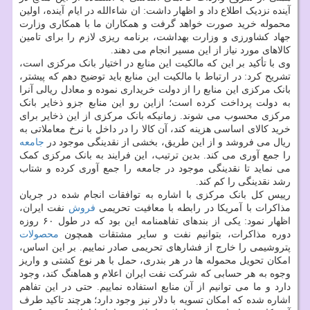
آینده نزدیک اطلاع داد و اظهار داشت: ان شاءالله در ایام آینده، اولین
محموله خرید صورت خواهد گرفت و همکاران ما با همکاری وزارت
جهاد کشاورزی و وزارت بهداشت، برنامه ریزی لازم را برای تامین
کالاهای مورد نیاز از این مسیر انجام می دهند.
وی با تأکید بر این که مالکیت این منابع در اختیار بانک مرکزی است،
تشریح کرد: در ارتباط با مالکیت این منابع باید توضیح دهم که پیشتر،
بانک مرکزی این منابع را از دولت خریداری نموده و معادل ریالی آنرا
به دولت پرداخت کرده است؛ ازاین رو این منابع جزو ذخایر بانک
مرکزی محسوب می شوند. زمانیکه بانک مرکزی از این ذخایر برای
خرید کالای اساسی هزینه کند، آن کالا را در داخل با نرخ معاملاتی به
ریال می فروشد و از این طریق، بخشی از نقدینگی موجود در
جامعه
را جمع آوری می کند. بدین ترتیب، این فرایند به بانک مرکزی کمک
می نماید تا نقدینگی موجود در جامعه را جمع آوری کرده و شتاب
رشد نقدینگی را کم کند.
رییس کل بانک مرکزی با اشاره به توافقات انجام شده در جریان
مذاکرات با آمریکا در رابطه با معافیت تحریمی
فروش
نفت ایران،
اظهار نمود: یکی از بندهای تفاهمنامه این بود که در طول ۶۰ روزه
دوره مذاکرات، بتوانیم نفت و سایر مشتقات همچون
محصولات
پتروشیمی را خارج از فشارهای تحریمی صادر نماییم. بر این اساس،
امکان تحویل محموله ها در هر بندری، حمل با هر نوع کشتی و واریز
وجوه به هر حسابی که شرکت نفت ایران اعلام و هماهنگ کند، وجود
دارد و ما می توانیم از آن منابع استفاده نماییم. حتی در این تفاهم
اشاره شده که امکان تسویه با دلار نیز وجود دارد؛ هرچند تاکید طرف