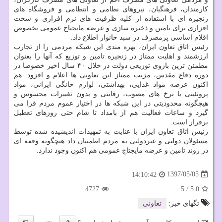
كارمندان، فرهنگیان، نیروهای نظامی و انتظامی و فروشگاه های
زنجیره ای با استفاده از كلیه ظرفیت های نرم افزاری و سخت
افزاری برای تامین و ذخیره سازی و عرضه مایحتاج عمومی بخصوص
اقلام اساسی پرمصرف در سبد خانوار اطلاع داد.
رئیس اتاق تعاون ایران، بهره مندی این شبكه مردمی را از تجارب
ارزشمند و اهلیت ممتاز در زنجیره تامین و توزیع كه آنها را بعنوان
مطمئن ترین بازوی توزیعی دولت در خلال ۴۰ سال اخیر خصوصا در
دوره دفاع مقدس، مزیت ممتاز این تعاونی ها اعلام و افزود: هم
اكنون عرضه مواد غذایی، بهداشتی، لوازم خانگی ایرانی، مواد
پروتئینی با نرخ های مصوب، رقابتی و بدون تغییرات محسوس و
هیچگونه محدودیتی در این شبكه ها در اختیار عموم مردم قرا می
گیرد و ساعات فعالیت هم از بامداد تا شام حتی روزهای تعطیل
برقرار است.
رئیس اتاق تعاون ایران با عنایت به تمهیدات اندیشیده شده توسط
مسئولان دولتی و غیردولتی به مردم اطمینان داد هیچگونه وقفه ای
در روند تامین و عرضه مایجتاج عمومی هم اكنون وجود ندارد.
1397/05/05
14:10:42
4727
5
/
5.0
تگهای خبر:
تعاونی