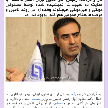
عنایت به تمهیدات اندیشیده شده توسط مسئولان
دولتی و غیردولتی هیچگونه وقفه ای در روند تامین و
عرضه مایحتاج عمومی هم اكنون وجود ندارد.
به گزارش كار و
درآمد
به نقل از اتاق تعاون ایران، بهمن عبداللهی به
دنبال تاكید معاون اول رئیس جمهور به وزیر
صنعت
، معدن و تجارت و
اتاق های بازرگانی، تعاون و
اصناف
، از آمادرگی كامل شبكه گسترده
و مردمی تعاونی های مصرف اعم از تعاونی های مصرف كارگران،