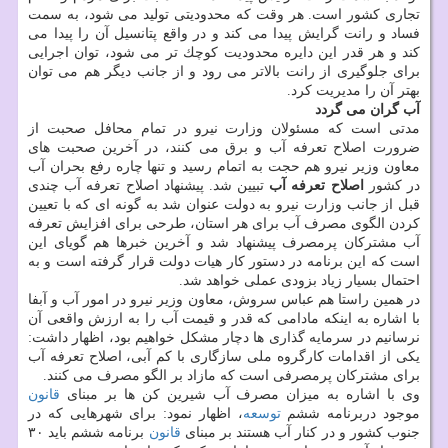
تجاری كشور است. هر وقت كه محدودیتی تولید می شود، به سمت
فساد و رانت گرایش پیدا می كند و در واقع پتانسیل آن را پیدا می
كند و هر قدر این دایره محدودیت كوچك تر می شود، توان اجرایی
برای جلوگیری از رانت بالاتر می رود و از جانب دیگر هم می توان
بهتر آن را مدیریت كرد.
آب گران می گردد
مدتی است كه مسئولان وزارت نیرو در تمام محافل صحبت از
ضرورت اصلاح تعرفه آب و برق می كنند، در آخرین صحبت های
معاون وزیر نیرو هم حجت به اتمام رسید و تنها چاره رفع بحران آب
در كشور
اصلاح تعرفه آب
تبیین شد. پیشنهاد اصلاح تعرفه آب چندی
قبل از جانب وزارت نیرو به دولت عنوان شد به گونه ای كه با تعیین
كردن الگوی مصرف آب برای هر استان، طرحی برای افزایش تعرفه
آب مشتركان پرمصرف پیشنهاد شد و آخرین خبرها هم گویای این
است كه این برنامه در دستور كار هیات دولت قرار گرفته است و به
احتمال بسیار زیاد بزودی عملی خواهد شد.
در همین راستا هم عباس سروش، معاون وزیر نیرو در امور آب و آبفا
با اشاره به اینكه مادامی كه قدر و قیمت آب را به ارزش واقعی آن
نرسانیم در سرمایه گذاری ها دچار مشكل خواهیم بود، اظهار داشت:
یكی از اقدامات كارگروه ملی سازگاری با كم آبی، اصلاح تعرفه آب
برای مشتركان پرمصرفی است كه مازاد بر الگو مصرف می كنند.
وی با اشاره به میزان مصرف آب شیرین كن ها بر مبنای
قانون
موجود دربرنامه ششم
توسعه
، اظهار نمود: برای شهرهایی كه در
جنوب كشور و در كنار آب هستند بر مبنای
قانون
برنامه ششم باید ۳۰