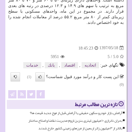
داشته است. واحدهای دارای زیربنای ۵۰ تا ۶۰ متر و ۷۰ تا ۸۰ متر
مربع به ترتیب با سهم های ۱۴.۹ و ۱۲.۳ درصدی در رتبه های بعدی
قرار دارند. در مجموع در این ماه، واحدهای مسكونی با سطح
زیربنای كمتر از ۸۰ متر مربع ۵۵.۲ درصد از معاملات انجام شده را
به خود اختصاص دادند.
1397/05/18
18:45:23
5951
5
/
5.0
تگهای خبر:
اتحادیه
,
اقتصاد
,
بانك
,
خدمات
این پست کار و درآمد مورد قبول شماست؟
(1)
(0)
تازه ترین مطالب مرتبط
آرامش بازار خودرو سکون حقیقی یا آرامش قبل از موج جدید قیمت ها؟
بحران ناترازی ۱۰ میلیون لیتری بنزین لزوم مدیریت تقاضا و اصلاح ساختار
بالاتر از ۳ میلیون زائر اربعین از مرزهای زمینی کشور خارج شدند