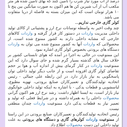
درصد از آب مورد نیاز شرب را تامین كنند كه بهای تامین شده هر متر
مكعب آب از آب شیرین كن ها هم اكنون به صورت میانگین بین پنج تا
۱۰ هزار تومان است كه این میزان بسته به فاصله از دریا متفاوت
می باشد.
كولر گازی خارجی نداریم...
چند وقت اخیر به واسطه نوسانات نرخ ارز و پشتیبانی از كالای تولید
داخلی مدیریت
واردات
در دستور كار قرار گرفته و
واردات
كالاهای
خارجی كه مشابه داخلی دارند به كشور ممنوع شده است، از
محصولاتی كه
واردات
آنها به كشور ممنوع شده می توان به
واردات
دستگاه های برودتی بخصوص كولر گازی اشاره نمود.
این ممنوعیت در حالی به اجرا در آمده كه هوای تابستانی كشور بر
خلاف سال های گذشته بسیار گرم شده و جای سوال دارد كه این
ممنوعیت
واردات
در كنار گرمای بیش از اندازه آب و هوا بر حجم
تقاضای كولر گازی افزوده است و از جانب دیگر تولید داخلی توان
پاسخگویی به نیاز بازار دارد. در این رابطه علی جمالی - رئیس
اتحادیه تولیدكنندگان و تعمیركاران صنایع برودتی، تهویه مطبوع،
لباسشویی و قطعات یدكی - با اشاره به اینكه تولید داخلی جوابگوی
نیاز بازار است، به ایسنا اظهار داشت: رشد نرخ ارز هم اكنون گرانی
محصولات
داخلی را به همراه داشته و در شرایط فعلی كه تولید و
تعمیر نیاز به قطعات یدكی دارد ممنوعیت
واردات
چندان منطقی
نیست.
رئیس اتحادیه تولیدكنندگان و تعمیركاران صنایع برودتی در این راستا
از
ممنوعیت
واردات
كولرهای گازی و دستگاه های برودتی
به علت
تولید داخلی این دست
محصولات
اطلاع داد.