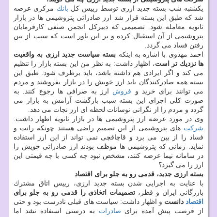
یكشنبه شب بسته جدید ارزی توسط رییس كل
بانك
مركزی عرضه
شد كه طبق این بسته قرار شد ارز صادراتی پتروشیمی ها در بازار
ثانویه معامله شود. تصمیمی كه دبیركل انجمن صنفی كارفرمایان
پتروشیمی از آن استقبال كرده و بر این باور است كه سبب از بین
رفتن فساد می گردد.
احمد مهدوی با اشاره به اینكه
بسته سیاست جدید ارزی به واقعیت
ها نزدیك تر است
، اظهار داشت: به نظر من این بسته بازار را تنظیم
می كند و اگر ایرادی هم داشته باشد، باید برطرف شود. طبق این
بسته همه صادركنندگان باید ارز خویش را در بازار بفروشند و مردم
می توانند برای خرید و
فروش
ارز به صرافی ها رجوع كنند. به
صورت كلی اجرای این بسته سبب بازگشت آرامش به بازار می
گردد و مردم را از نگرانی نوسانات لحظه ای ارز نجات می دهد.
وی در مورد عرضه ارز پتروشیمی ها در بازار ثانویه اظهار داشت:
شركت
های پتروشیمی از این تصمیم راضی هستند چونكه رانت و
فساد را از بین می برد و قاچاقچی نمی تواند از این ارز استفاده
نماید. زمانی كه پتروشیمی ها موظف بودند ارز صادراتی خویش را
در سامانه نیما عرضه كنند، مشخص نبود چه كسی با چه قیمتی این
ارز را می گیرد؟
بسته ارزی جدید، قدمی رو به جلو برای اقتصاد
با عنایت به اجرایی شدن بسته جدید ارزی، رییس اتاق مشترك
بازرگانی ایران و قطر،
تصمیمات اتخاذی را قدمی رو به جلو برای
اقتصاد
دانست
و اظهار داشت: سیاست های قبلی نادرست بود و حتی
از فرصت پیش آمده برای
صادرات
به درستی استفاده نشد اما