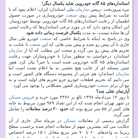
استانداردهای ۸۵ گانه خودرویی شاید یكسال دیگر!
نیره پیروزبخت -رییس
سازمان
ملی استاندارد ایران- اعلام نمود كه با
عنایت به شرایط پیش روی
صنعت
خودروسازی در صورت حصول
اطمینان از رعایت استانداردهای ۸۵ گانه خودرویی توسط خودروساز،
این امكان وجود دارد كه در مورد برخی استانداردها كه رعایت ایمنی
آن ها ساده نیست، به مدت
یكسال فرصت زمانی داده شود
.
وی در پاسخ به اینكه با شرایط خاصی كه
صنعت
خودرو طی سال
جاری با آن پیش رو شده و پیش بینی هایی كه این
صنعت
با عنایت به
تحریم های پیش رو می گردد و صحت این مطلب كه آیا از
سازمان
استاندارد درخواستی به منظور مدارا با خودروسازان جهت رعایت
استانداردهای ۸۵ گانه خودرویی شده است یا خیر؟ بیان كرد: هنوز
چنین مسئله ای از جانب هیچ بخشی به ما اعلام نشده است اما
سازمان
استاندارد هم جزئی از مجموعه دستگاه های كشور است و
می دانیم كه تحریم قطعات خودرو جزو تحریم های اولیه است و به
تبع آن برای
صنعت
خودروسازی كشور مشكلاتی را بوجود می آورد.
آپارتمان نقلی چند؟
تا روز ۱۴ مردادماه ۱۳۹۷ بالغ بر ۴۴۷۶ مورد خرید و
فروش
مسكن
در شهر تهران انجام شده كه از این تعداد ۹۷۹ مورد مربوط به خانه
های كمتر از ۵۵ متر مربع بوده كه
حدود ۲۰ درصد معاملات
را شامل
می گردد.
گزارش رسمی از معاملات
مسكن
در تیرماه سال جاری از آن
حكایت می كند بیشترین سهم از معاملات انجام شده برحسب سطح
زیربنا به واحدهای ۶۰ تا ۷۰ متر مربع معادل ۱۵.۱ درصد اختصاص