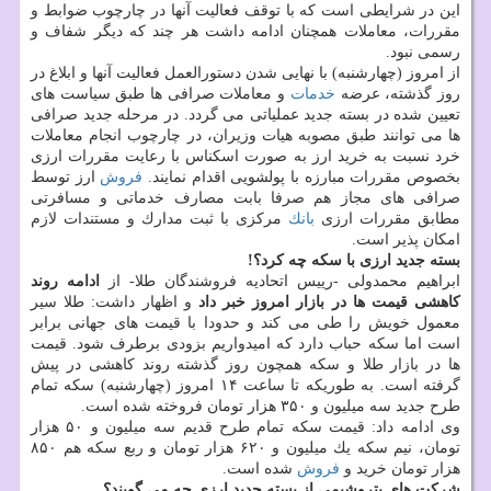
این در شرایطی است كه با توقف فعالیت آنها در چارچوب ضوابط و
مقررات، معاملات همچنان ادامه داشت هر چند كه دیگر شفاف و
رسمی نبود.
از امروز (چهارشنبه) با نهایی شدن دستورالعمل فعالیت آنها و ابلاغ در
روز گذشته، عرضه
خدمات
و معاملات صرافی ها طبق سیاست های
تعیین شده در بسته جدید عملیاتی می گردد. در مرحله جدید صرافی
ها می توانند طبق مصوبه هیات وزیران، در چارچوب انجام معاملات
خرد نسبت به خرید ارز به صورت اسكناس با رعایت مقررات ارزی
بخصوص مقررات مبارزه با پولشویی اقدام نمایند.
فروش
ارز توسط
صرافی های مجاز هم صرفا بابت مصارف خدماتی و مسافرتی
مطابق مقررات ارزی
بانك
مركزی با ثبت مدارك و مستندات لازم
امكان پذیر است.
بسته جدید ارزی با سكه چه كرد؟!
ابراهیم محمدولی -رییس اتحادیه فروشندگان طلا- از
ادامه روند
كاهشی قیمت ها در بازار امروز خبر داد
و اظهار داشت: طلا سیر
معمول خویش را طی می كند و حدودا با قیمت های جهانی برابر
است اما سكه حباب دارد كه امیدواریم بزودی برطرف شود. قیمت
ها در بازار طلا و سكه همچون روز گذشته روند كاهشی در پیش
گرفته است. به طوریكه تا ساعت ۱۴ امروز (چهارشنبه) سكه تمام
طرح جدید سه میلیون و ۳۵۰ هزار تومان فروخته شده است.
وی ادامه داد: قیمت سكه تمام طرح قدیم سه میلیون و ۵۰ هزار
تومان، نیم سكه یك میلیون و ۶۲۰ هزار تومان و ربع سكه هم ۸۵۰
هزار تومان خرید و
فروش
شده است.
شركت های پتروشیمی از بسته جدید ارزی چه می گویند؟