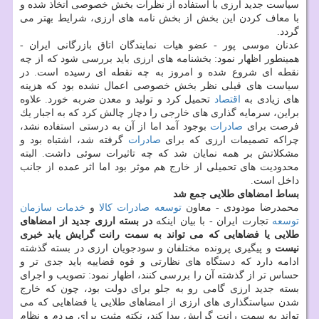
سیاست جدید ارزی با استفاده از نظرات بخش خصوصی اتخاذ شده و
با معاف كردن این بخش از بخش نامه های ارزی، شرایط بهتر می
گردد.
عدنان موسی پور - عضو هیات نمایندگان اتاق بازرگانی ایران -
همینطور اظهار نمود: بخشنامه های ارزی باید بررسی شود كه از چه
نقطه ای شروع شده و امروز به چه نقطه ای رسیده است. در
سیاست های قبلی نظر بخش خصوصی اعمال نشده بود كه هزینه
های زیادی به
اقتصاد
تحمیل كرد و تولید و معدن ضربه خورد. علاوه
براین، سرمایه گذاری های خارجی را دچار چالش كرد كه به اجبار یك
فرصت برای
صادرات
بوجود آمد اما از آن به درستی استفاده نشد،
چراكه تصمیمات ارزی كه برای
صادرات
گرفته شد، اشتباه بود و
مشكلاتش بر همه نمایان شد كه چه تاثیرات سوئی داشت. البته
محدودیت های تحمیلی از خارج هم موثر بود اما اثر عمده از جانب
داخل است.
بساط امضاهای طلایی جمع شد
محمدرضا مودودی - معاون
توسعه
صادرات
كالا
و
خدمات
سازمان
توسعه
تجارت ایران - با بیان اینكه
در بسته ارزی جدید از امضاهای
طلایی یا فضاهایی كه می تواند به سمت رانت گرایش یابد خبری
نیست
و پیگیری پرونده مختلفان و سودجویان ارزی در بسته گذشته
ادامه دارد كه دستگاه های نظارتی و قوه قضاییه باید جدی تر و
حساس تر از گذشته آن را بررسی كنند، اظهار نمود: تصویب و اجرای
بسته جدید ارزی گامی رو به جلو برای دولت بود، چون كه خارج
شدن سیاستگذاری های ارزی از امضاهای طلایی یا فضاهایی كه می
تواند به سمت رانت گرایش پیدا كند، نكته مثبت برای مردم و نظام