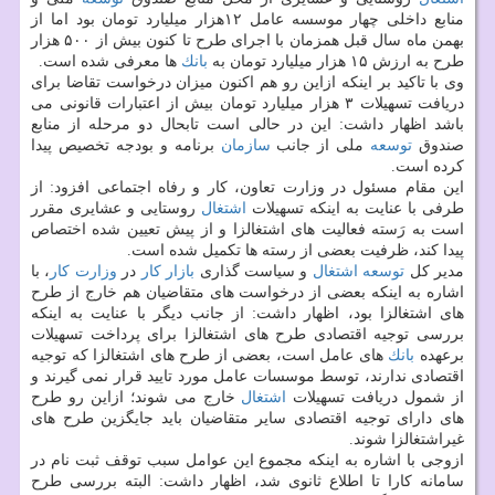
منابع داخلی چهار موسسه عامل ۱۲هزار میلیارد تومان بود اما از
بهمن ماه سال قبل همزمان با اجرای طرح تا كنون بیش از ۵۰۰ هزار
طرح به ارزش ۱۵ هزار میلیارد تومان به
بانك
ها معرفی شده است.
وی با تاكید بر اینكه ازاین رو هم اكنون میزان درخواست تقاضا برای
دریافت تسهیلات ۳ هزار میلیارد تومان بیش از اعتبارات قانونی می
باشد اظهار داشت: این در حالی است تابحال دو مرحله از منابع
صندوق
توسعه
ملی از جانب
سازمان
برنامه و بودجه تخصیص پیدا
كرده است.
این مقام مسئول در وزارت تعاون، كار و رفاه اجتماعی افزود: از
طرفی با عنایت به اینكه تسهیلات
اشتغال
روستایی و عشایری مقرر
است به رَسته فعالیت های اشتغالزا و از پیش تعیین شده اختصاص
پیدا كند، ظرفیت بعضی از رسته ها تكمیل شده است.
مدیر كل
توسعه
اشتغال
و سیاست گذاری
بازار كار
در
وزارت كار
، با
اشاره به اینكه بعضی از درخواست های متقاضیان هم خارج از طرح
های اشتغالزا بود، اظهار داشت: از جانب دیگر با عنایت به اینكه
بررسی توجیه اقتصادی طرح های اشتغالزا برای پرداخت تسهیلات
برعهده
بانك
های عامل است، بعضی از طرح های اشتغالزا كه توجیه
اقتصادی ندارند، توسط موسسات عامل مورد تایید قرار نمی گیرند و
از شمول دریافت تسهیلات
اشتغال
خارج می شوند؛ ازاین رو طرح
های دارای توجیه اقتصادی سایر متقاضیان باید جایگزین طرح های
غیراشتغالزا شوند.
ازوجی با اشاره به اینكه مجموع این عوامل سبب توقف ثبت نام در
سامانه كارا تا اطلاع ثانوی شد، اظهار داشت: البته بررسی طرح