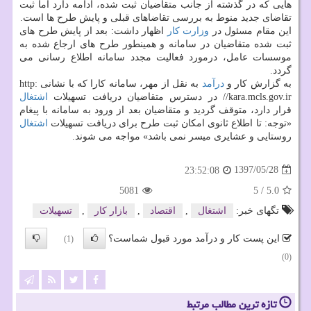
هایی كه در گذشته از جانب متقاضیان ثبت شده، ادامه دارد اما ثبت
تقاضای جدید منوط به بررسی تقاضاهای قبلی و پایش طرح ها است.
این مقام مسئول در
وزارت كار
اظهار داشت: بعد از پایش طرح های
ثبت شده متقاضیان در سامانه و همینطور طرح های ارجاع شده به
موسسات عامل، درمورد فعالیت مجدد سامانه اطلاع رسانی می
گردد.
به گزارش كار و
درآمد
به نقل از مهر، سامانه كارا كه با نشانی http:
//kara.mcls.gov.ir در دسترس متقاضیان دریافت تسهیلات
اشتغال
قرار دارد، متوقف گردید و متقاضیان بعد از ورود به سامانه با پیغام
«توجه: تا اطلاع ثانوی امكان ثبت طرح برای دریافت تسهیلات
اشتغال
روستایی و عشایری میسر نمی باشد» مواجه می شوند.
1397/05/28
23:52:08
5081
5
/
5.0
تگهای خبر:
اشتغال
,
اقتصاد
,
بازار كار
,
تسهیلات
این پست کار و درآمد مورد قبول شماست؟
(1)
(0)
تازه ترین مطالب مرتبط