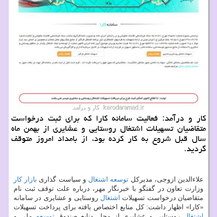
كار و درآمد: فعالیت سامانه كارا كه برای ثبت درخواست
متقاضیان تسهیلات اشتغال روستایی و عشایری از بهمن ماه
سال قبل شروع به كار كرده بود، از بامداد امروز متوقف
گردید.
علاءالدین ازوجی، مدیركل
توسعه
اشتغال
و سیاست گذاری
بازار كار
وزارت تعاون در گفتگو با خبرنگار مهر، درباره علت توقف ثبت نام
متقاضیان درخواست تسهیلات
اشتغال
روستایی و عشایری در سامانه
«كارا» اظهار داشت: كل منابع اختصاص یافته برای پرداخت تسهیلات
اشتغال
روستایی و عشایری از محل منابع صندوق
توسعه
ملی و