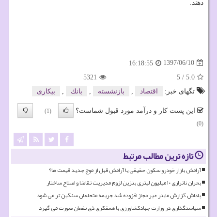
دهند.
1397/06/10
16:18:55
5321
5
/
5.0
تگهای خبر:
اقتصاد
,
بازنشسته
,
بانك
,
بیكاری
این پست کار و درآمد مورد قبول شماست؟
(1)
(0)
تازه ترین مطالب مرتبط
آرامش بازار خودرو سکون حقیقی یا آرامش قبل از موج جدید قیمت ها؟
بحران ناترازی ۱۰ میلیون لیتری بنزین لزوم مدیریت تقاضا و اصلاح ساختار
پاداش گزارش ماینر غیر مجاز افزوده شد جریمه متخلفان سنگین تر می شود
سیاستگذاری در وزارت جهادکشاورزی با همفکری ذی نفعان صورت می گیرد