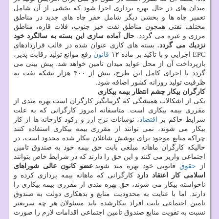
میدان های در حال بهره برداری اجرا شود كه بخشی از آن شامل
تعمیر چاه ها و بخشی دیگر شامل حفر چاه های جدید در مناطق
مختلف نفتی همچون مناطق نفت خیز جنوب، فلات قاره، مناطق
مرزی و غیره می گردد.
حال آماده سازی این بسته به سالگرد خود
نزدیك می گردد.
بسته های كاری عنوان شده در قالب قراردادهای
EPC اجرایی و با تاكید بر ماده ۱۲
قانون
رفع موانع تولید رقابت پذیر،
بازپرداخت آن از محل عواید میدان تامین خواهد شد. پیش بینی می
گردد با اجرای كامل این طرح، بیش از ۴۰۰ هزار بشكه نفت به
ظرفیت تولید روزانه كشور اضافه شود.
كارگران بیكار چشم انتظار بیمه بیكاری
یكی از اشكالات همیشگی كه گریبانگیر كارگران است بهره مندی از
مقرری بیمه بیكاری است. متاسفانه امروز كارگرانی كه به علت
شرایط حاكم بر
اقتصاد
، نوسانات نرخ ارز و ركود كارخانه ها از كار
بیكار می شوند، نمی توانند از مقرری بیمه بیكاری استفاده كنند
چراكه منابع موجود برای پوشش شاغلان بیكار شده محدود است، در
حالیكه كارگران ماهانه مبلغی بابت حق بیمه خود به صندوق تامین
اجتماعی واریز می كنند و این حق را دارند كه در شرایط خاص بتوانند
از
حقوق
قانونی خود بهره مند شوند.
عضو كانون عالی شوراهای
اسلامی كار اعتقاد دارد
كارگرانی كه ماهانه بیمه پردازی كرده و
ناخواسته بیكار می شوند، حق بهره مندی از مقرری بیمه بیكاری را
دارند. اما با عنایت به محدودیت منابع و بدهكاری دولت به صندوق
تامین اجتماعی بابت افراد بیكارشده باید مسئولان هر چه سریعتر
نسبت به تقویت منابع صندوق تامین اجتماعی اقدامات لازم را صورت