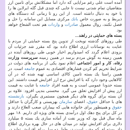
آمده است علی رغم مزایایی كه دارد اما مشكلاتش برای تامین ارز
متقاضیان تمام شدنی نیست تا جایی كه چندی قبل گله ایرلاین ها را
با خود به دنبال داشته است. از این رو تا زمانی كه دستگاه های
ذیربط و به صورت خاص
بانك
مركزی مسایل این سامانه را حل و
فصل نكنند، روال معمول
صادرات
و
واردات
هم تحت الشعاع خواهد
بود.
بسته های حمایتی در راهند...
طی روزهای گذشته نوبخت از تدوین پنج بسته حمایتی از مردم با
عنایت به نوسانات ارزی اطلاع داده بود كه مقرر شد جزئیات آن
بزودی اعلام گردد كه امیدواریم اخبار خوبی طی روزهای آینده در
همین زمینه به گوش مردم برسد در همین زمینه
سرپرست وزارت
رفاه، كار و امور اجتماعی
اعلام نمود یكی از برنامه های دولت در
شرایط تحریم كم كردن فشارهای اقتصادی به عموم
جامعه
است. در
همین راستا یك بسته تامین كالای اساسی تهیه شده كه در آن
كالاهایی وجود دارد كه با افزایش نرخ ارز افزایش قیمت داشتند. این
بسته حدودا عمومی است و به همه افراد
جامعه
با عنایت به قیمت
ارز پیش از افزایش تعلق می گیرد. محسنی بندپی افزود: علاوه بر
آن بسته برای گروه های دیگر همچون مستمری بگیران،
بازنشسته
های با حداقل
حقوق
، اعضای
سازمان
بهزیستی و كارگران با حداقل
حقوق
و همینطور برای خانواده هایی كه بیماران صعب العلاج دارند و
در كل برای پنج دهك اول درآمدی بسته های ویژه ای داریم. ۱۸ مهر
ماه سال قبل بود كه وزیر نفت از آماده سازی یك بسته ۵ میلیارد
دلاری برای افزایش تولید در میدان های در حال بهره برداری اطلاع
داد. بسته ای كه مقرر است در طول دو سل برای افزایش تولید در