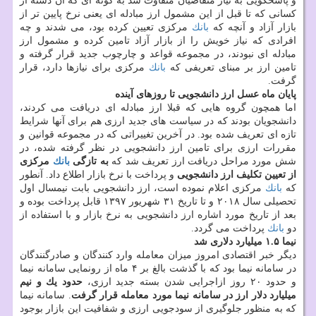
و پاسخگویی به نیاز متقاضیان متفاوت شد به گونه ای كه آن دسته از
كسانی كه تا قبل از این مشمول ارز مبادله ای یعنی نرخ پایین تر از
بازار آزاد و آنچه كه
بانك
مركزی تعیین كرده بود، می شدند و چه
افرادی كه نیاز خویش را از بازار آزاد تامین كرده و مشمول ارز
مبادله ای نبودند، در مجموعه قواعد و چارچوب جدید قرار گرفته و
تامین ارز بر مبنای تعریفی كه
بانك
مركزی برای نیازها دارد، قرار
گرفت.
پایان ماه عسل ارز دانشجویی تا روزهای آینده
اما همچون گروه هایی كه قبلا ارز مبادله ای دریافت می كردند،
دانشجویان بودند كه در سیاست های جدید ارزی هم برای آنها شرایط
تازه ای تعریف شده بود. در آخرین تغییراتی كه در مجموعه قوانین و
مقررات ارزی برای تامین ارز دانشجویی در نظر گرفته شده، در
شش مورد مراحل دریافت ارز تعریف شد كه
به تازگی
بانك
مركزی
از تعیین تكلیف ارز دانشجویی
و پرداخت با نرخ بازار اطلاع داد. آنطور
كه
بانك
مركزی اعلام نموده است، ارز دانشجویی بابت نیمسال اول
تحصیلی سال ۲۰۱۸ و تا تاریخ ۳۱ شهریور ۱۳۹۷ قابل پرداخت بوده و
بعد از تاریخ مورد اشاره ارز دانشجویی به نرخ بازار و با استفاده از
دو
بانك
پرداخت می گردد.
نیما ۱.۵ میلیارد دلاری شد
دیگر خبر اقتصادی امروز میزان معامله وارد كنندگان و صادرگنندگان
در سامانه نیما بود كه با گذشت بالغ بر ۴ ماه از رونمایی سامانه نیما
و حدود ۲۰ روز ازاجرایی شدن بسته جدید ارزی،
حدود یك و نیم
میلیارد دلار ارز در سامانه نیما مورد معامله قرار گرفت
. سامانه نیما
كه به منظور جلوگیری از سودجویی ارزی و شفافیت این بازار بوجود