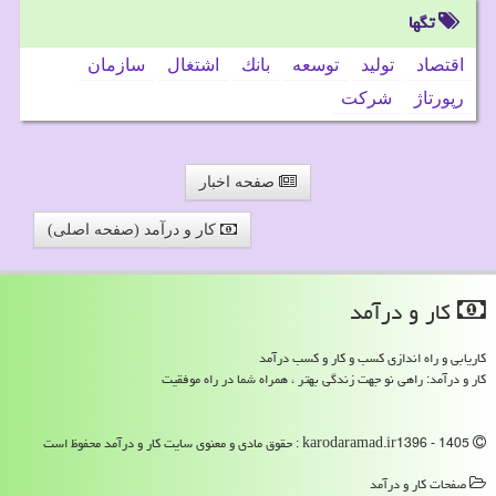
تگها
اقتصاد
تولید
توسعه
بانك
اشتغال
سازمان
رپورتاژ
شركت
صفحه اخبار
کار و درآمد (صفحه اصلی)
كار و درآمد
کاریابی و راه اندازی کسب و کار و کسب درآمد
کار و درآمد: راهی نو جهت زندگی بهتر ، همراه شما در راه موفقیت
karodaramad.ir1396 - 1405 : حقوق مادی و معنوی سایت كار و درآمد محفوظ است
صفحات كار و درآمد