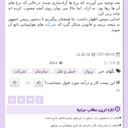
شد توجیه می آوردند كه نرخ ها آزادسازی شده، درحالی كه نرخ های
آن ها رها بود، نه آزاد، اما حالا می توان روی آنچه مصوب كرده اند
چانه زنی كرد.
خدایی سپس اظهار داشت: ما همچنان پیگیریم تا دستور رییس جمهور
به نتیجه برسد و قانونی شكل گیرد كه
شركت
های هواپیمایی تابع آن
شوند.
1397/06/18
14:49:38
4964
5
/
5.0
تگهای خبر:
پرواز
,
حمل و نقل
,
سازمان
,
شركت
این پست کار و درآمد مورد قبول شماست؟
(1)
(0)
تازه ترین مطالب مرتبط
بالاتر از ۳ میلیون زائر اربعین از مرزهای زمینی کشور خارج شدند
ممانعت از هدررفت گاز با اجرای یک طرح پژوهشی در بوشهر