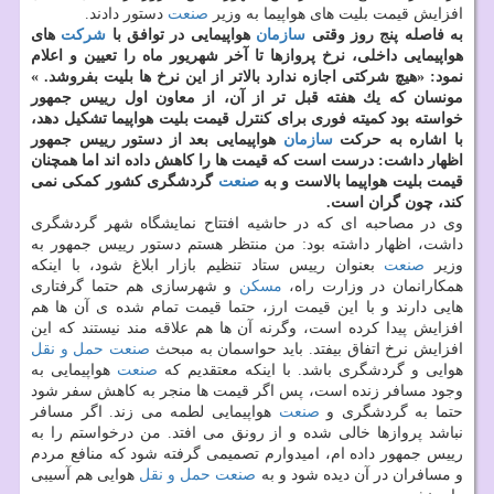
افزایش قیمت بلیت های هواپیما به وزیر
صنعت
دستور دادند.
به فاصله پنج روز وقتی
سازمان
هواپیمایی در توافق با
شركت
های
هواپیمایی داخلی، نرخ پروازها تا آخر شهریور ماه را تعیین و اعلام
نمود: «هیچ شركتی اجازه ندارد بالاتر از این نرخ ها بلیت بفروشد. »
مونسان كه یك هفته قبل تر از آن، از معاون اول رییس جمهور
خواسته بود كمیته فوری برای كنترل قیمت بلیت هواپیما تشكیل دهد،
با اشاره به حركت
سازمان
هواپیمایی بعد از دستور رییس جمهور
اظهار داشت: درست است كه قیمت ها را كاهش داده اند اما همچنان
قیمت بلیت هواپیما بالاست و به
صنعت
گردشگری كشور كمكی نمی
كند، چون گران است.
وی در مصاحبه ای كه در حاشیه افتتاح نمایشگاه شهر گردشگری
داشت، اظهار داشته بود: من منتظر هستم دستور رییس جمهور به
وزیر
صنعت
بعنوان رییس ستاد تنظیم بازار ابلاغ شود، با اینكه
همكارانمان در وزارت راه،
مسكن
و شهرسازی هم حتما گرفتاری
هایی دارند و با این قیمت ارز، حتما قیمت تمام شده ی آن ها هم
افزایش پیدا كرده است، وگرنه آن ها هم علاقه مند نیستند كه این
افزایش نرخ اتفاق بیفتد. باید حواسمان به مبحث
صنعت
حمل و نقل
هوایی و گردشگری باشد. با اینكه معتقدیم كه
صنعت
هواپیمایی به
وجود مسافر زنده است، پس اگر قیمت ها منجر به كاهش سفر شود
حتما به گردشگری و
صنعت
هواپیمایی لطمه می زند. اگر مسافر
نباشد پروازها خالی شده و از رونق می افتد. من درخواستم را به
رییس جمهور داده ام، امیدوارم تصمیمی گرفته شود كه منافع مردم
و مسافران در آن دیده شود و به
صنعت
حمل و نقل
هوایی هم آسیبی