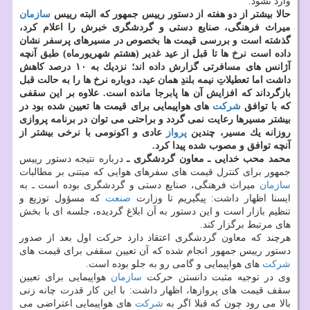
وارد نشود.
حالا بیشتر از دو هفته از دستور رییس جمهور كه البته رییس
سازمان
میراث فرهنگی، صنایع دستی و گردشگری خبرش را اعلام كرد،
گذشته است و بررسی قیمت ها بخصوص در مسیرهای پرسفر نشان
داده است نرخ ها تا قبل از عید غدیر (هشتم شهریورماه) طبق آنچه
آژانس های مسافرتی گزارش داده اند؛ نزدیك به ۱۰ درصد كاهش
داشت اما تعطیلاتِ نیمه بلندِ همان عید، دوباره نرخ ها را به حالت قبل
بازگرداند كه افزایش آن ها پابرجا مانده است. علاوه بر این سقفی
كه با توافق
شركت
های هواپیمایی برای قیمت ها تعیین شده بود در
بیشتر مسیرها رعایت نمی گردد و براحتی می توان در برنامه پروازی
روزانه یك مسیر، چندین
پرواز
عادی و اكونومی با نرخی بیشتر از
آنچه توافق و مصوب شده پیدا كرد.
محمد محب خدایی ـ معاون گردشگری ـ
درباره نتیجه دستور رییس
جمهور برای كنترل قیمت های سفرهای هوایی كه مبتنی بر مطالبات
سازمان
میراث فرهنگی، صنایع دستی و گردشگری بوده است ـ به
ایسنا اظهار داشت: پیگیریم تا وزارت
صنعت
كه مسؤول توزیع و
تنظیم بازار است و این دستور به آن ابلاغ گردیده، جلسه ای با بخش
های مرتبط برگزار كند.
هرچند كه معاون گردشگری اعتقاد دارد حركت اول بعد از صدور
دستور رییس جمهور انجام شده كه آن تعیین سقفی برای قیمت های
شركت
های هواپیمایی و گامی رو به جلو بوده است.
وی در توجیه مثبت دانستن حركت
سازمان
هواپیمایی برای تعیین
سقف قیمت های پروازها، اظهار داشت: با این كار قدرت چانه زنی
بالا می رود چون كه قبلا اگر به
شركت
های هواپیمایی اعتراضی می