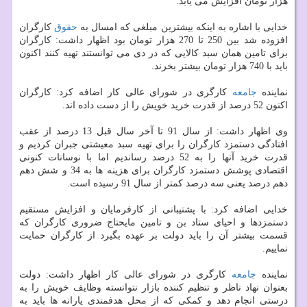
هزار تومان افزایش می یابد.
خدایی با اشاره به اینكه بیشترین مبلغی كه امسال به
حقوق
كارگران
افزوده شد بین 250 تا 270 هزار تومان بود اظهار داشت: كارگران
برای تامین همان سبد كالایی كه در دی می توانستند تهیه كنند اكنون
باید با 740 هزار تومان بیشتر بخرند.
نماینده
جامعه
كارگری در شورای عالی كار اضافه كرد: كارگران
اكنون 52 درصد از قدرت خرید خویش را از دست داده اند.
وی اظهار داشت: از سال 91 تا آخر سال قبل 13 درصد از عقب
افتادگی دستمزد كارگران را برای تهیه سبد معیشتی جبران كردیم و
قدرت خرید آنها را به 52 درصد رساندیم اما با نوسانات كنونی
اقتصادی پوشش دستمزد كارگران برای هزینه ها به 34 و شش دهم
دهم درصد یعنی سه درصد كمتر از سال 91 رسیده است.
خدایی اضافه كرد: با پشتیبانی از كارفرمایان و افزایش مستقیم
دستمزدها و احیای ستاد بن و تامین مایحتاج ضروری كارگران كه
قسمت بیشتر آن را باید دولت بر عهده بگیرد از كارگران حمایت
نماییم.
نماینده
جامعه
كارگری در شورای عالی كار اظهار داشت: دولت
بعنوان نهاد ناظر و تنظیم كننده بازار نتوانسته وظایف خویش را به
درستی انجام دهد و كمكی كه از محل هدفمندی یارانه ها باید به