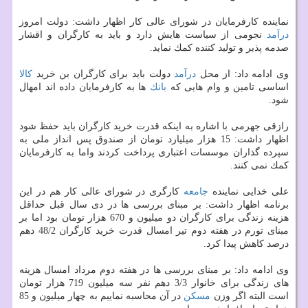
نماینده كارفرمایان در شورای عالی كار اظهار داشت: دولت امروز
درآمد
نجومی از سیاست هایش دارد و باید به كارگران و اقشار
صدمه پذیر و تولید كننده كمك نماید.
وی ادامه داد: از محل
درآمد
دولت باید برای كارگران بن خرید
كالا
اساسی تامین و وام هایی كه
بانك
ها به كارفرمایان داده اند امهال
شود.
رازقی جهرمی با اشاره به اینكه قدرت خرید كارگران باید حفظ شود
اظهار داشت: 15 هزار میلیارد تومان از صندوق پس انداز ملی به
سپرده گذاران موسسات اعتباری پرداخت كردند واما به كارفرمایان
كمك نمی كنند.
علی خدایی نماینده
جامعه
كارگری در شورای عالی كار هم در این
برنامه اظهار داشت: بر مبنای بررسی ها در دی سال قبل حداقل
هزینه زندگی برای كارگران دو میلیون و 670 هزار تومان بود اما بر
مبنای تورم در هفته دوم تیر امسال قدرت خرید كارگران 48/2 دهم
درصد كاهش پیدا كرد.
وی ادامه داد: بر مبنای بررسی ها در هفته دوم مرداد امسال هزینه
های زندگی برای خانوار 3/3 دهم نفر سه میلیون 719 هزار تومان
است البته اگر وزن
مسكن
در آن محاسبه نماییم به چهار میلیون و 85