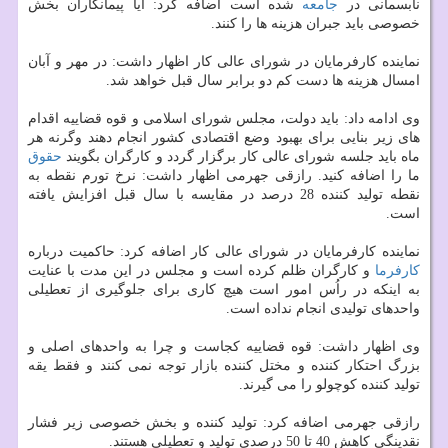
نابسمانی در
جامعه
شده است اضافه كرد: آیا پیمانكاران بخش
خصوصی باید جبران هزینه ها را كنند.
نماینده كارفرمایان در شورای عالی كار اظهار داشت: در مهر و آبان
امسال هزینه ها دست كم دو برابر سال قبل خواهد شد.
وی ادامه داد: باید دولت، مجلس شورای اسلامی و قوه قضاییه اقدام
های زیر بنایی برای بهبود وضع اقتصادی كشور انجام دهند وگرنه هر
ماه باید جلسه شورای عالی كار برگزار گردد و كارگران بگویند
حقوق
ما را اضافه كنید. رازقی جهرمی اظهار داشت: نرخ تورم نقطه به
نقطه تولید كننده 28 درصد در مقایسه با سال قبل افزایش یافته
است.
نماینده كارفرمایان در شورای عالی كار اضافه كرد: حاكمیت درباره
كارفرما
و كارگران ظلم كرده است و مجلس در این مدت با عنایت
به اینكه در راُس امور است هیچ كاری برای جلوگیری از تعطیلی
واحدهای تولیدی انجام نداده است.
وی اظهار داشت: قوه قضاییه كجاست و چرا به واحدهای اصلی و
بزرگ احتكار كننده و مختل كننده بازار توجه نمی كنند و فقط یقه
تولید كننده كوچولو را می گیرند.
رازقی جهرمی اضافه كرد: تولید كننده و بخش خصوصی زیر فشار
نقدینگی كاهش 40 تا 50 درصدی تولید و تعطیلی هستند.