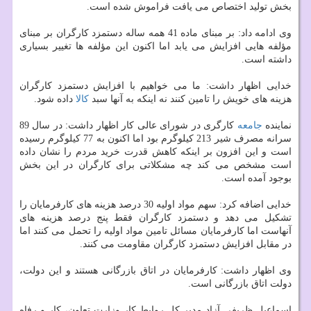
بخش تولید اختصاص می یافت فراموش شده است.
وی ادامه داد: بر مبنای ماده 41 همه ساله دستمزد كارگران بر مبنای
مؤلفه هایی افزایش می یابد اما اكنون این مؤلفه ها تغییر بسیاری
داشته است.
خدایی اظهار داشت: ما می خواهیم با افزایش دستمزد كارگران
هزینه های خویش را تامین كنند نه اینكه به آنها سبد
كالا
داده شود.
نماینده
جامعه
كارگری در شورای عالی كار اظهار داشت: در سال 89
سرانه مصرف شیر 213 كیلوگرم بود اما اكنون به 77 كیلوگرم رسیده
است و این افزون بر اینكه كاهش قدرت خرید مردم را نشان داده
است مشخص می كند چه مشكلاتی برای كارگران در این بخش
بوجود آمده است.
خدایی اضافه كرد: سهم مواد اولیه 30 درصد هزینه های كارفرمایان را
تشكیل می دهد و دستمزد كارگران فقط پنج درصد هزینه های
آنهاست اما كارفرمایان مسائل تامین مواد اولیه را تحمل می كنند اما
در مقابل افزایش دستمزد كارگران مقاومت می كنند.
وی اظهار داشت: كارفرمایان در اتاق بازرگانی هستند و این دولت،
دولت اتاق بازرگانی است.
اسماعیل ظریفی آزاد مدیر كل روابط كار وزارت تعاون، كار و رفاه