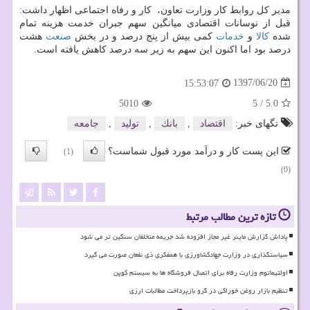
مدیر كل روابط كار وزارت تعاون، ​ كار و رفاه اجتماعی اظهار داشت:
قبل از نوسانات اقتصادی میانگین سهم جبران خدمت هزینه تمام
شده
كالا
و
خدمات
كمی بیش از پنج درصد و در بخش
صنعت
هشت
درصد بود اما اكنون این سهم به زیر سه درصد كاهش یافته است.
1397/06/20
15:53:07
5010
5
/
5.0
تگهای خبر:
اقتصاد
,
بانك
,
تولید
,
جامعه
این پست کار و درآمد مورد قبول شماست؟
(1)
(0)
تازه ترین مطالب مرتبط
پاداش گزارش ماینر غیر مجاز افزوده شد جریمه متخلفان سنگین تر می شود
سیاستگذاری در وزارت جهادکشاورزی با همفکری ذی نفعان صورت می گیرد
اولتیماتوم وزارت رفاه برای اتصال فروشگاه ها به سیستم کوپن
تنظیم بازار روغن خوراکی در گرو بازپرداخت مطالبات ارزی