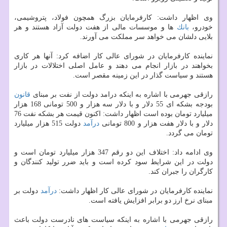
وی اظهار داشت: كارفرمایان بزرگ همچون فولاد، پتروشیمی،
خودرو،
بانك
ها و موسسات مالی از هفت دولت آزاد هستند و هر
بلایی دلشان می خواهد سر مملكت می آورند.
نماینده كارفرمایان در شورای عالی كار اضافه كرد: آنها هر كاری
بخواهند در بازار انجام می دهند و عامل اصلی اختلالات در بازار
هستند و سیاست گذار در این زمینه مقصر است.
رازقی جهرمی با اشاره به اینكه درامد دولت از نفت بر مبنای
قانون
بودجه بشكه ای 55 دلار و با دلار سه هزار و 500 تومانی 168 هزار
میلیارد تومان بوده است اظهار داشت: اكنون قیمت هر بشكه نفت 76
دلار و با دلار هفت هزار و 800 تومانی
درآمد
دولت 515 هزار میلیارد
تومان می گردد.
وی ادامه داد: اختلاف این دو رقم 347 هزار میلیارد تومان است و
دولت در این شرایط سود كرده است و باید ضرر تولید كنندگان و
كارگران را جبران كند.
نماینده كارفرمایان در شورای عالی كار اظهار داشت:
درآمد
دولت بر
مبنای نرخ ارز دو برابر افزایش یافته است.
رازقی جهرمی با اشاره به اینكه سیاست های نادرست دولت باعث