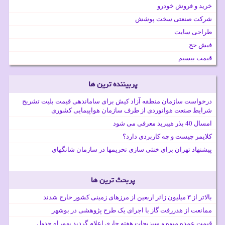
خرید و فروش خودرو
شرکت صنعتی سخت پوشش
طراحی سایت
فیش حج
قیمت بیسیم
پربیننده ترین ها
درخواست سازمان منطقه آزاد کیش برای ساماندهی قیمت بلیت تشریح
شرایط صنعت هوانوردی از طرف سازمان هواپیمایی کشوری
امسال 40 بذر هیبرید معرفی می شود
کلایمر چیست و چه کاربردی دارد؟
پیشنهاد تهران برای خنثی سازی تحریمها در سازمان شانگهای
پربحث ترین ها
بالاتر از ۳ میلیون زائر اربعین از مرزهای زمینی کشور خارج شدند
ممانعت از هدررفت گاز با اجرای یک طرح پژوهشی در بوشهر
قیمت عمده میوه و سبزیجات هفته جاری اعلام گردید بهمراه جدول