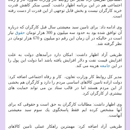
اجتماعی هم در این برنامه اظهار داشت: كسی منكر كاهش قدرت
خرید كارگران نیست و بخش قابل توجهی از این قدرت از دست رفته
است.
وی ادامه داد: برای تامین سبد معیشتی سال قبل كارگران كه درباره
آن توافق شده بود به حدود سه میلیون و 300 هزار تومان
حقوق
نیاز
است در حالیكه در آن زمان این رقم دو میلیون و 670 هزار تومان در
نظر گرفته شد.
ظریفی آزاد اظهار داشت: امكان دارد درآمدهای دولت به علت
افزایش قیمت نفت و دلار افزایش یافته باشد اما دولت این پول را
در این
جامعه
هزینه می كند.
مدیر كل روابط كار وزارت تعاون، ​ كار و رفاه اجتماعی اضافه كرد:
دولت اراده تامین كالاهای اساسی مردم را دارد و كارگران هم بخشی
از این مردم هستند اما در قالب ستاد بن می تواند حمایت های
بیشتری از كارگران كرد.
وی اظهار داشت: مطالبات كارگران به حق است و حقوقی كه برای
آنها مشخص كرده ایم فقط پاسخگوی یك سوم سبد معیشتی
آنهاست.
ظریفی آزاد اضافه كرد: مهمترین راهكار عملی تامین كالاهای