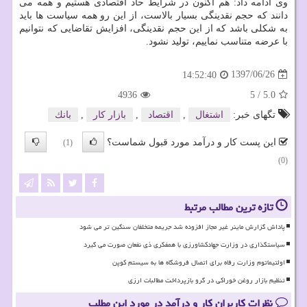
وی ادامه داد: هم اكنون در شرایط حاد اقتصادی هستیم و همه می
دانند كه حجم نقدینگی بسیار بالاست، از این رو همه سیاست ها باید
به شكلی باشد كه از این حجم نقدینگی، افزایش تقاضایی كه نتوانیم
با عرضه متناسب نماییم، تولید نشود.
1397/06/26
14:52:40
4936
5
/
5.0
تگهای خبر:
اشتغال
,
اقتصاد
,
بازار كار
,
بانك
این پست کار و درآمد مورد قبول شماست؟
(1)
(0)
تازه ترین مطالب مرتبط
پاداش گزارش ماینر غیر مجاز افزوده شد جریمه متخلفان سنگین تر می شود
سیاستگذاری در وزارت جهادکشاورزی با همفکری ذی نفعان صورت می گیرد
اولتیماتوم وزارت رفاه برای اتصال فروشگاه ها به سیستم کوپن
تنظیم بازار روغن خوراکی در گرو بازپرداخت مطالبات ارزی
نظرات کاربران کار و درآمد در مورد این مطلب