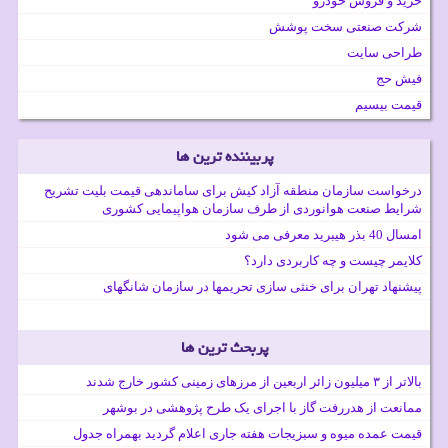
خرید و فروش خودرو
شرکت صنعتی سخت پوشش
طراحی سایت
فیش حج
قیمت بیسیم
پربیننده ترین ها
درخواست سازمان منطقه آزاد کیش برای ساماندهی قیمت بلیت تشریح
شرایط صنعت هوانوردی از طرف سازمان هواپیمایی کشوری
امسال 40 بذر هیبرید معرفی می شود
کلایمر چیست و چه کاربردی دارد؟
پیشنهاد تهران برای خنثی سازی تحریمها در سازمان شانگهای
پربحث ترین ها
بالاتر از ۳ میلیون زائر اربعین از مرزهای زمینی کشور خارج شدند
ممانعت از هدررفت گاز با اجرای یک طرح پژوهشی در بوشهر
قیمت عمده میوه و سبزیجات هفته جاری اعلام گردید بهمراه جدول