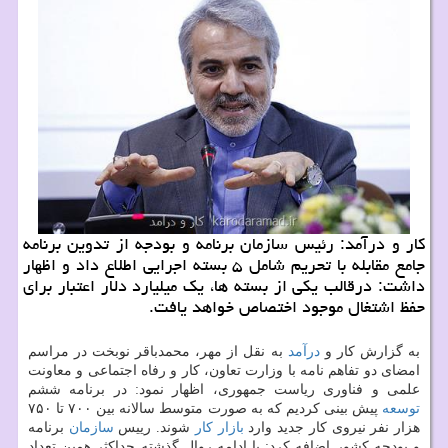
كار و درآمد: رئیس سازمان برنامه و بودجه از تدوین برنامه
جامع مقابله با تحریم شامل ۵ بسته اجرایی اطلاع داد و اظهار
داشت: درقالب یكی از بسته ها، یك میلیارد دلار اعتبار برای
حفظ اشتغال موجود اختصاص خواهد یافت.
به گزارش كار و
درآمد
به نقل از مهر، محمدباقر نوبخت در مراسم
امضای دو تفاهم نامه با وزارت تعاون، كار و رفاه اجتماعی و معاونت
علمی و فناوری ریاست جمهوری، اظهار نمود: در برنامه ششم
توسعه
پیش بینی كردیم كه به صورت متوسط سالانه بین ۷۰۰ تا ۷۵۰
هزار نفر نیروی كار جدید وارد
بازار كار
شوند. رییس
سازمان
برنامه
و بودجه كشور اضافه كرد: با ادامه روال گذشته حداكثر همین تعداد