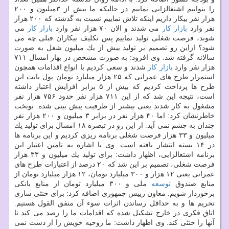
را بتوانیم اشتغالزایی نماییم در حالیكه ما بیش از ۳میلیون و ۲۰۰
هزار نفر بیكار داریم اینكه تلاش نماییم نسبت به گذشته كه ۲۰۰ هزار
نفر وارد
بازار كار
می شدند و الان ۷۰ هزار نفر وارد
بازار كار
می
شوند، فرصت شغلی تولید نماییم پس تكلیف بیكاران قبلی چه می
شود؟ ازاین رو تصمیم بر تولید بیش از یك میلیون شغل به صورت
سالانه گرفته شد. وی افزود: به صورت مشخص در بهار امسال ۷۱۱
هزار نفر وارد
بازار كار
شدند و سعی كردیم با انواع اقدامات همچون
استمرار طرح های عمرانی كه ۲۵ هزار میلیارد تومان پول بابت این
طرح ها پرداخت كردیم كه بیش از ۵ برابر افزایش اعتبار داشته
است، نتیجه این شد كه از این ۷۱۱ هزار نفر حدود ۷۵۶ هزار نفر
مشغول به كار شدند یعنی بیشتر از ظرفیت پیش بینی شده. نوبخت
خاطرنشان كرد: اما ۴۰ هزار نفر در برابر ۳ میلیون و ۲۰۰ هزار نفر
چندان به چشم نمی آید. از این رو در تبصره ۱۸ امسال برای تولید یك
میلیون و ۳۳ هزار فرصت شغلی برنامه ریزی كردیم و این برنامه ها
در ۱۴ بسته انتشار یافته است. وی با اشاره به تامین اعتبار این
برنامه اشتغالزایی، اظهار داشت: برای تولید یك میلیون و ۳۳ هزار
فرصت شغلی، تصمیم بر این شد كه ۲۰ درصد از اعتبارات طرح های
عمرانی یعنی ۱۲ هزار و ۳۰۰ میلیارد تومان، ۱۲ هزار میلیارد تومان از
منابع صندوق
توسعه
ملی و ۳۰۰ میلیارد تومان از منابع بانكی
برخوردار شویم. معاون رییس جمهوری اضافه كرد: برای خنثی سازی
تحریم ها و به حداقل رساندن اثرات سوء آن متفق القول هستیم.
اتاق فكری در خارج تشكیل شده كه اقدامات ما را رصد می كند تا
آنها را خنثی كند. وی اظهار داشت: ما روحیه خویش را از دست نمی