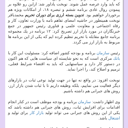
كه باید وارد عرصه عمل شوند. نوبخت یاداور شد: ازاین رو علاوه بر
پیمودن روال عادی برنامه ششم و تبصره ۱۸، از امكانات ویژه هم
برخوردار خواهیم بود.
تدوین بسته ارزی برای دوران تحریم
محمدباقر
نوبخت همینطور در حاشیه امضای تفاهم نامه با وزارت تعاون، كار و
رفاه اجتماعی و معاونت علمی و فناوری رئیس جمهور در جمع
خبرنگاران در مورد بازار ارز تصریح كرد: ۱۲ برنامه در یك مجموعه
برنامه جامع مقابله با تحریم تنظیم كرده ایم كه یكی از این برنامه ها
مربوط به بازار ارز می گردد.
رئیس
سازمان
برنامه و بودجه كشور اضافه كرد: مسئولیت این كار با
بانك
مركزی است كه به نحو شایسته ای سیاست هایی كه هم اكنون
در دستور كار دارد و سیاستهایی كه باید به اقتضاء شرایط فعلی،
ترمیم و اصلاح كند، را اجرا نماید.
نوبخت افزود: در واقع نه تنها در جهت تولید نوعی ثبات در بازارهای
دیگر فعالیت می نماییم، بلكه وظیفه داریم تا با ثبات شدن بازار ارز،
روش های جبرانی هم داشته باشیم.
وی اظهار داشت:
سازمان
برنامه و بودجه موظف است در كنار انجام
اقدامات برای افزایش ثبات، روش های جبرانی هم داشته باشد كه
یكی از این روش های جبرانی می تواند تولید
بازار كار
برای تولید و
اشتغال
باشد.