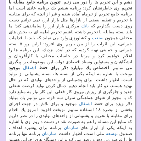
دهیم و این تحریم ها را دور می زنیم.
تدوین برنامه جامع مقابله با
تحریم
وی خاطرنشان كرد: برنامه ششم یك برنامه عادی است اما
برنامه جامع تحریم از تیرماه آماده شده و غیر از انچه كه برای مقابله
با تحریم و تنظیم بعضی از بازارها مثل بازار ارز، نمی توانیم دست
روی دست بگذاریم كه
بانك
مركزی بازار ارز را ساماندهی كند؛ ما
باید بسته مقابله با تحریم داشته باشیم تحریم لطمه ای به بخش های
مختلف همچون
صنعت
و كشاورزی وارد می نماید كه باید با اقدامات
جبرانی، این اثرات را از بین ببریم. وی افزود: ازاین رو ۵ بسته
جبرانی و حمایتی تهیه كردیم كه در آینده نزدیك، این برنامه ها را
اعلام خواهیم كرد و مرتبا در جلسات مختلف با كارآفرینان و
انشگاهیان و مسئولین وستاد اقتصادی دولت این موضوعات را پیگیری
می نماییم.
اختصاص یك میلیارد دلار برای حفظ
اشتغال
موجود
نوبخت با اشاره به اینكه یكی از بسته ها، بسته پشتیبانی از تولید
است، اظهار داشت: برای پشتیبانی از واحدهای تولیدی كه در حال
تهدید هستند، دو كار باید انجام دهیم: دنبال كردن تولید فرصت شغلی
جدید و جلوگیری از ریزش نیروی كار فعلی. این كار نیاز به منابع دارد
كه با مجوز از شوای هماهنگی سران سه قوه، می توانیم یك میلیاد
دلار ویژه برای حفظ
اشتغال
موجود و برای تلاش در جهت اجرای
بخشی از تبصره ۱۸ استفاده نماییم. نوبخت افزود: امروز یك اقدام
برای مقابله با تحریم و پشتیبانی از واحدهای تولیدی را در نظر داریم
كه منابع این مساله را هم به صورت نقد در دست داریم. وی با اشاره
به اینكه یكی از ابزار های
سازمان
برنامه برای پیشبرد اهداف،
صندوق
توسعه
ملی است، اظهار داشت:
سازمان
برنامه تنها برنامه
ها را عرضه می دهد و رصد می كند و این دستگاه های اجرایی هستند