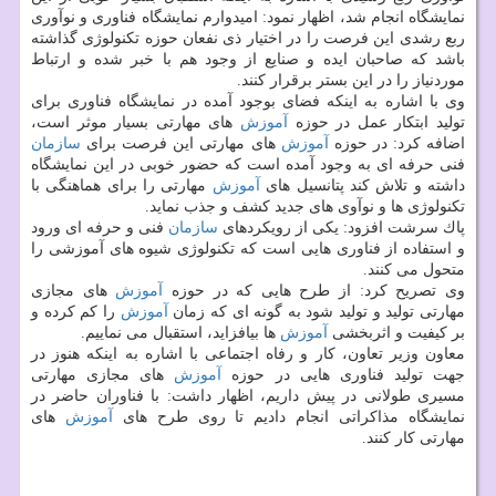
نمایشگاه انجام شد، اظهار نمود: امیدوارم نمایشگاه فناوری و نوآوری
ربع رشدی این فرصت را در اختیار ذی نفعان حوزه تكنولوژی گذاشته
باشد كه صاحبان ایده و صنایع از وجود هم با خبر شده و ارتباط
موردنیاز را در این بستر برقرار كنند.
وی با اشاره به اینكه فضای بوجود آمده در نمایشگاه فناوری برای
تولید ابتكار عمل در حوزه
آموزش
های مهارتی بسیار موثر است،
اضافه كرد: در حوزه
آموزش
های مهارتی این فرصت برای
سازمان
فنی حرفه ای به وجود آمده است كه حضور خوبی در این نمایشگاه
داشته و تلاش كند پتانسیل های
آموزش
مهارتی را برای هماهنگی با
تكنولوژی ها و نوآوی های جدید كشف و جذب نماید.
پاك سرشت افزود: یكی از رویكردهای
سازمان
فنی و حرفه ای ورود
و استفاده از فناوری هایی است كه تكنولوژی شیوه های آموزشی را
متحول می كنند.
وی تصریح كرد: از طرح هایی كه در حوزه
آموزش
های مجازی
مهارتی تولید و تولید شود به گونه ای كه زمان
آموزش
را كم كرده و
بر كیفیت و اثربخشی
آموزش
ها بیافزاید، استقبال می نماییم.
معاون وزیر تعاون، كار و رفاه اجتماعی با اشاره به اینكه هنوز در
جهت تولید فناوری هایی در حوزه
آموزش
های مجازی مهارتی
مسیری طولانی در پیش داریم، اظهار داشت: با فناوران حاضر در
نمایشگاه مذاكراتی انجام دادیم تا روی طرح های
آموزش
های
مهارتی كار كنند.