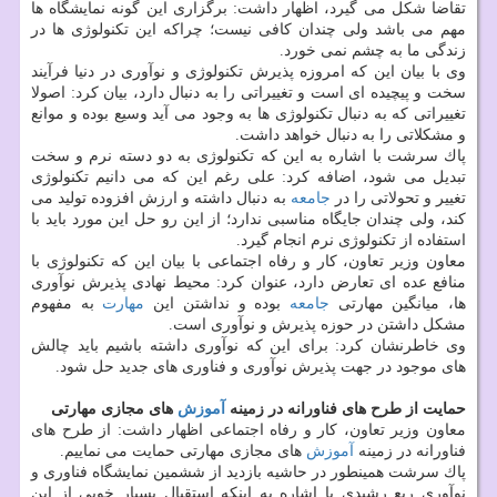
تقاضا شكل می گیرد، اظهار داشت: برگزاری این گونه نمایشگاه ها
مهم می باشد ولی چندان كافی نیست؛ چراكه این تكنولوژی ها در
زندگی ما به چشم نمی خورد.
وی با بیان این كه امروزه پذیرش تكنولوژی و نوآوری در دنیا فرآیند
سخت و پیچیده ای است و تغییراتی را به دنبال دارد، بیان كرد: اصولا
تغییراتی كه به دنبال تكنولوژی ها به وجود می آید وسیع بوده و موانع
و مشكلاتی را به دنبال خواهد داشت.
پاك سرشت با اشاره به این كه تكنولوژی به دو دسته نرم و سخت
تبدیل می شود، اضافه كرد: علی رغم این كه می دانیم تكنولوژی
تغییر و تحولاتی را در
جامعه
به دنبال داشته و ارزش افزوده تولید می
كند، ولی چندان جایگاه مناسبی ندارد؛ از این رو حل این مورد باید با
استفاده از تكنولوژی نرم انجام گیرد.
معاون وزیر تعاون، كار و رفاه اجتماعی با بیان این كه تكنولوژی با
منافع عده ای تعارض دارد، عنوان كرد: محیط نهادی پذیرش نوآوری
ها، میانگین مهارتی
جامعه
بوده و نداشتن این
مهارت
به مفهوم
مشكل داشتن در حوزه پذیرش و نوآوری است.
وی خاطرنشان كرد: برای این كه نوآوری داشته باشیم باید چالش
های موجود در جهت پذیرش نوآوری و فناوری های جدید حل شود.
حمایت از طرح های فناورانه در زمینه
آموزش
های مجازی مهارتی
معاون وزیر تعاون، كار و رفاه اجتماعی اظهار داشت: از طرح های
فناورانه در زمینه
آموزش
های مجازی مهارتی حمایت می نماییم.
پاك سرشت همینطور در حاشیه بازدید از ششمین نمایشگاه فناوری و
نوآوری ربع رشیدی با اشاره به اینكه استقبال بسیار خوبی از این