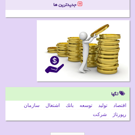
جدیدترین ها
تگها
اقتصاد
تولید
توسعه
بانك
اشتغال
سازمان
رپورتاژ
شركت