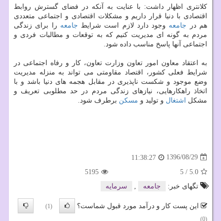
كلانتری اظهار داشت: با عنایت به آنكه در فضای گسترش روابط
اقتصادی با دنیا قرار داریم و مشكلات اقتصادی و اجتماعی متعددی
هم در
جامعه
وجود دارد لازم است شرایط
جامعه
را برای زندگی
مردم به گونه ای مدیریت كنیم كه به توقعات و مطالبات فردی و
اجتماعی آنها پاسخ مناسب داده شود.
به اعتقاد معاون امور تعاون وزارت تعاون، كار و رفاه اجتماعی در
شرایط فعلی كشور، اقتصاد مقاومتی می تواند به منزله مدیریت
وضع موجود و شكست ناپذیری در مقابل هجمه های دنیا باشد و با
اتخاذ راهكارهایی، نیازهای زندگی مردم در حد مطلوبی تعریف و
مشكل
اشتغال
و تولید و
مسكن
برطرف شود.
1396/08/29
11:38:27
5195
5
/
5.0
تگهای خبر:
جامعه
,
سرمایه
این پست کار و درآمد مورد قبول شماست؟
(1)
(0)