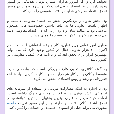
نخواهد كرد و اگر امروز هزاران میلیارد تومان نقدینگی در كشور
وجود دارد این هنر اقتصاد تعاونی است كه این سرمایه ها را در مسیر
تحقق اقتصاد مقاومتی هدایت و اعتماد عمومی را جلب كند.
وی بخش تعاون را نزدیكترین بخش به اقتصاد مقاومتی دانست و
اظهار داشت: تعاونی ها به علت داشتن خصوصیت هایی همچون
مردمی بودن، عدالت بنیان و درون زایی كه در اقتصاد مقاومتی دیده
می شود، نزدیكترین بخش به اقتصاد مقاومتی هستند.
معاون امور تعاون وزیر تعاون، كار و رفاه اجتماعی ادامه داد: هم
اكنون ۱۰۰ هزار تعاونی فعال در كشور وجود دارد كه می تواند
مهمترین ابزار برای تحقق اهداف و برنامه های اقتصاد مقاومتی در
كشور باشد.
به گفته كلانتری، تعاون ظرف بزرگی است كه واحدهای خرد،
متوسط و كلان را در كنار هم قرار داده و با كارآمد كردن آنها، اهداف
فقرزدایی و رشد و رونق اقتصادی محقق می گردد.
وی با اشاره به اینكه مشاركت مردمی و استفاده از سرمایه های
اجتماعی نقش موثری در تحقق برنامه های بزرگ داشته است،
اضافه كرد: مردم به عنوان بهترین پشتیبان، بیشترین توانمندی در
تحقق اهداف كلان اقتصاد را دارند و در این مسیر تقویت
جامعه
محوری می تواند خیلی از آسیبهای اقتصادی و اجتماعی را كنترل كند.