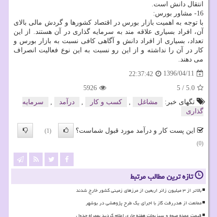
انتقال دانش است.
16- مشاور بورس:
با توجه به اهمیت بازار بورس در اقتصاد كشورها و گردش مالی بالای
آن، افراد بسیاری علاقه مند به سرمایه گذاری در آن هستند. از این
تعداد، بسیاری از افراد دانش و آگاهی كافی نسبت به بازار بورس و
كار در آن را نداشته و از این رو نسبت به این نوع فعالیت انصراف
می دهند.
1396/04/11
22:37:42
5926
5
/
5.0
تگهای خبر:
مشاغل
,
كسب و كار
,
درآمد
,
سرمایه
گذاری
این پست کار و درآمد مورد قبول شماست؟
(1)
(0)
تازه ترین مطالب مرتبط
بالاتر از ۳ میلیون زائر اربعین از مرزهای زمینی کشور خارج شدند
ممانعت از هدررفت گاز با اجرای یک طرح پژوهشی در بوشهر
قیمت عمده میوه و سبزیجات هفته جاری اعلام گردید بهمراه جدول