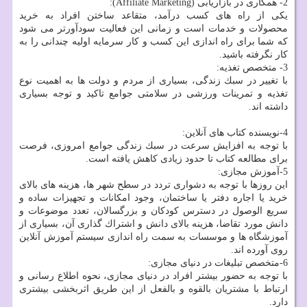
2- همكاری در بازاریابی (Affiliate Marketing):
یكی از راه های كسب درآمد، متقاعد ساختن افراد به خرید
محصولات و خدمات است و زمانی این فعالیت سودآورتر می شود
كه شما برای راه اندازی این كسب و كار سرمایه اولیه چندانی را به
كار نگرفته باشید.
3- متخصص تغذیه:
با تغییر در سبك زندگی، بسیاری از مردم و دولت ها به اهمیت نوع
تغذیه و تمرینات ورزشی در سلامتی جوامع تاكید و توجه بسیاری
داشته اند.
4-نویسنده كتاب های آنلاین:
با توجه به افزایش سرعت در سبك زندگی جوامع امروزی، فرصت
برای مطالعه كتاب تا حدود زیادی كاهش یافته است.
5-آموزش مجازی:
این روزها با توجه به دشواری تردد در سطح شهر ها، هزینه های بالای
خرید یا اجاره دفتر یا ساختمان، وجود امكانات و تجهیزات ساده و
سریع الوصول در دسترس كودكان و بزرگسالان، تعدد موضوعات و
دانش مورد تقاضا، هزینه بالای دانش و اشتراك گذاری آن، بسیاری از
آموزشگاه ها و موسسات به سمت راه اندازی سیستم آموزش آنلاین
روی آورده اند.
6-متخصص تبلیغات در دنیای مجازی:
با توجه به حضور بیشتر افراد در دنیای مجازی، نحوه اطلاع رسانی و
ارتباط با مشتریان بالقوه و بالفعل از این طریق اثربخشی بیشتری
دارد.