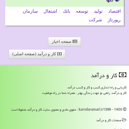
تگها
اقتصاد
تولید
توسعه
بانك
اشتغال
سازمان
رپورتاژ
شركت
صفحه اخبار
کار و درآمد (صفحه اصلی)
كار و درآمد
کاریابی و راه اندازی کسب و کار و کسب درآمد
کار و درآمد: راهی نو جهت زندگی بهتر ، همراه شما در راه موفقیت
karodaramad.ir1396 - 1405 : حقوق مادی و معنوی سایت كار و درآمد محفوظ است
صفحات كار و درآمد