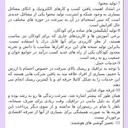
7-تولید محتوا:
در امتداد اهمیت یافتن كسب و كارهای الكترونیك و اتكای مشاغل
بسیاری به وجود شبكه و اینترنت، تولید محتوا یكی از مشاغل جدیدی
است كه سیر استخدام در آن به سرعت در حوزه های مختلف در
حال افزایش است.
8-تولید اپلیكیشن های ساده برای كودكان:
برخی آموزش ها و كاربردهای جاری كه برای كودكان نیز مناسب
هستند، از نظر كاربردی برای آنها قابل درك یا استفاده نیست.
بنابراین تولید نسخه های این نرم افزارها متناسب با دانش و تجربه
محدود كودكان یكی از راه های جدید كسب درآمد در جوامع جوان و
جمعیت رو به رشد است.
9-خدمات حمل:
با توجه به ترافیك و ریسك بالای سرقت در خصوص اجسام با ارزش
یا حجیم، بسیاری از افراد علاقه مند به یافتن شركت هایی هستند كه
این خدمات را به شكل كاملا حرفه ای و با كمترین ریسك انجام می
دهند.
10-غرفه مواد غذایی:
همان طور كه پیشتر اشاره شد، سرعت زندگی ها رو به رشد بوده و
افراد به دلیل ماندن در ترافیك، وقت زیادی برای صرف صبحانه،
ناهار یا شام در رستوران ها نداشته و از سوی دیگر پرداخت این
هزینه ها به صورت همیشگی برای بسیاری از آنها از صرفه اقتصادی
برخوردار نیست.
11- تعمیر گوشی های هوشمند: