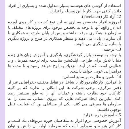
استفاده از گوشی های هوشمند بسیار متداول شده و بسیاری از افراد
دانش كافی جهت كار با این وسیله را ندارند.
12-آزاد كار (Freelancer):
امروزه افراد متخصص بسیاری به این نوع كسب و كار روی آورده
اند. در واقع، آنها با توجه به تخصص موجود برای پروژه های مختلف با
سازمان ها همكاری موقت داشته و پس از پایان طرح، به همكاری با
آن سازمان پایان می دهند و منتظر همكاری در طرح و پروژه دیگری
با سازمان دیگری می شوند.
13- ترجمه:
با توجه به توسعه بازار گردشگری، یادگیری و آموزش زبان های زنده
دنیا یا تلاش برای طراحی اپلیكیشن مناسب برای ترجمه همزمان و...
فعالیتی است كه در آینده نزدیك به اوج خواهد رسید و تا مدت ها
درآمدزایی خوبی خواهد داشت.
14- تامین و نظارت بر منابع انسانی:
با افزایش كاركنان دوركار یا شاغل در نقاط مختلف جغرافیایی غیر از
دفتر مركزی، برخی شركت ها این امكان را ندارند كه بر كلیه
كاركنان خود نظارت داشته و عملیات آنها را به طور مستمر رصد
كنند. بنابراین ایجاد شركت هایی كه نیروی انسانی مناسب را به
سازمان ها معرفی می كنند، یكی از مشاغلی بود كه فعالیت قابل
توجهی داشتند.
15- آموزش نرم افزار:
آموزش خصوصی نرم افزار به متقاضیان حوزه مربوطه، یك كسب و
كار كم هزینه و سودآور است كه سرمایه اولیه آن دانش و توان