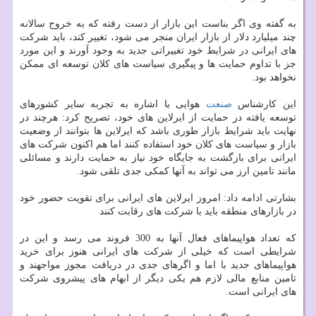
به گفته وی اگر بناست این بازار از دست رفته كه به خروج سالانه
چند میلیارد دلار از بازار ایران منجر می شود، تغییر كند، باید شركت
های ایرانی در شرایط خود تغییراتی جدید به وجود آورند و این مورد
جز با تداوم حمایت ها و پیگیری سیاست های كلان توسعه ای ممكن
نخواهد بود.
این كارشناس
صنعت
هوایی با اشاره به تجربه سایر كشورهای
توسعه یافته در حمایت از ایرلاین های خود، تصریح كرد: هرچند در
نهایت باید شرایط بازار طوری باشد كه ایرلاین ها بتوانند از وضعیت
بازار و سیاست های كلان خود استفاده كنند اما هم اكنون شركت های
ایرانی برای بازگشت به جایگاه خود نیاز به حمایت دارند و مسائلی
مانند تامین ارز می تواند به آنها كمكی جدی تلقی شود.
بشارتی ادامه داد: امروز ایرلاین های ایرانی برای تقویت حضور خود
در بازارهای منطقه باید با شركت های رقابت كنند
كه تعداد هواپیماهای فعال آنها به 300 فروند می رسد و این در
شرایطی است كه خیلی از شركت های ایرانی هنوز برای خرید
هواپیماهای جدید با اما و اگرهای جدی در دریافت مجوز مواجهند و
تامین منابع مالی لازم هم یكی دیگر از ابهام های پیشروی شركت
های ایرانی است.