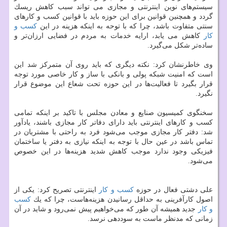
سیستم‌های نوین اینترنتی و مجازی می تواند سبب كاهش ریسك
گردد و همچنین قوانین برای این حوزه باید با قوانین كسب و كارهای
سنتی متفاوت باشد، چرا كه با توحه به اینكه هزینه در این
كسب و
كار
كاهش می یابد، ارایه خدمات به مردم در فضایی ارزان‌تر و
ساده‌تر شكل می‌گیرد.
وی خاطرنشان كرد: نكته دیگری كه باید روی آن متمركز شد این
است كه امنیت شبكه‌ پولی و بانكی با ساز و كار خاصی مورد توجه
قرار بگیرد تا فعالیت‌ها در این حوزه تحت شعاع این موضوع قرار
نگیرد.
سخنگوی كمیسیون صنایع و معادن مجلس با تاكید بر اینكه تمامی
كسب و كارهای اینترنتی باید دارای دفاتر كار مجازی باشند، یادآور
شد: دفتر كار مجازی موجب می‌شود فرد به راحتی با مشتریان در
تماس باشد در عین حال با توجه به اینكه نیازی به دفتر یا ساختمان
فیزیكی وجود ندارد موجب كاهش شدید هزینه‌ها در این خصوص
می‌شود.
علی دشتی فعال در حوزه
كسب و كار
اینترنتی تصریح كرد: یكی از
اصول كارآفرینی به حداقل رسانیدن هزینه‌هاست، چرا كه یك
كسب
و كار
جدید همیشه آن طور كه می‌خواهیم پیش نمی‌رود و شاید در آن
زمانی كه مدنظر ماست به سوددهی نرسد.