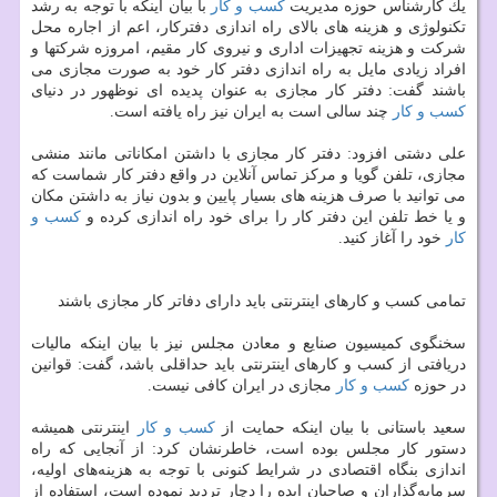
یك كارشناس حوزه مدیریت
كسب و كار
با بیان اینكه با توجه به رشد
تكنولوژی و هزینه های بالای راه اندازی دفتركار، اعم از اجاره محل
شركت و هزینه تجهیزات اداری و نیروی كار مقیم، امروزه شركتها و
افراد زیادی مایل به راه اندازی دفتر كار خود به صورت مجازی می
باشند گفت: دفتر كار مجازی به عنوان پدیده ای نوظهور در دنیای
كسب و كار
چند سالی است به ایران نیز راه یافته است.
علی دشتی افزود: دفتر كار مجازی با داشتن امكاناتی مانند منشی
مجازی، تلفن گویا و مركز تماس آنلاین در واقع دفتر كار شماست كه
می توانید با صرف هزینه های بسیار پایین و بدون نیاز به داشتن مكان
و یا خط تلفن این دفتر كار را برای خود راه اندازی كرده و
كسب و
كار
خود را آغاز كنید.
تمامی كسب و كارهای اینترنتی باید دارای دفاتر كار مجازی باشند
سخنگوی كمیسیون صنایع و معادن مجلس نیز با بیان اینكه مالیات
دریافتی از كسب ‌و كارهای اینترنتی باید حداقلی باشد، گفت: قوانین
در حوزه
كسب و كار
مجازی در ایران كافی نیست.
سعید باستانی با بیان اینكه حمایت از
كسب و كار
اینترنتی همیشه
دستور كار مجلس بوده است، خاطرنشان كرد: از آنجایی كه راه
اندازی بنگاه اقتصادی در شرایط كنونی با توجه به هزینه‌های اولیه،
سرمایه‌گذاران و صاحبان ایده را دچار تردید نموده است، استفاده از