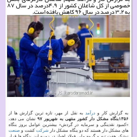
خصوصی از كل شاغلان كشور از ۴.۹درصد در سال ۸۷
به ۳.۲ درصد در سال ۹۶ كاهش یافته است.
به گزارش كار و
درآمد
به نقل از مهر، تازه ترین گزارش ها از
۱۳۵۶بنگاه مشكل دار كشور منتهی به شهریور ۹۷
نشان می دهد،
«كمبود نقدینگی و سرمایه در گردش» بیشترین عوامل بروز بنگاه
های مشكل دار هستند كه دو بنگاه مشكل دار
شركت
كشت و
صنعت
نیشكر هفت تپه و گروه ملی فولاد اهواز در زمره این بنگاه ها قرار