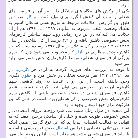
دارند.
یكی از تركش های بنگاه های مشكل دار تاثیر آن بر فرصت های
شغلی و به تبع آن كاهش انگیزه برای تولید
كسب و كار
است؛ بر
طبق این گزارش، اطلاعات مربوط به توزیع نسبی شاغلان كشور به
تفكیك وضعیت شغلی مربوط به سال­های ۱۳۸۷ الی ۱۳۹۶ هم از آن
حكایت می كند كه در این بازه زمانی روند سهم شاغلین كارفرمای
بخش خصوصی كاهش یافته و از ۴.۹ درصد از كل شاغلان در سال
۱۳۸۷ به ۳.۲ درصد از كل شاغلان در سال ۱۳۹۶ رسیده است كه این
كاهش، پدیده مطلوبی در
بازار كار
محسوب نمی­ شود چون كه سهم
بزرگی از فرصت­های شغلی، توسط كارفرمایان بخش خصوصی تولید
می­ شود.
با توجه به بررسی­ های صورت گرفته به ازای هر
كارفرما
در
سال۱۳۹۶، ۱۲.۳ نفر فرصت شغلی در بخش مزد و
حقوق
بگیری
وجود داشته است. از این رو با عنایت به روند كاهشی سهم
كارفرمایان بخش خصوصی­ می­ توان نتیجه گرفت، قسمت اعظم
كاهش فرصت­های شغلی در بخش خصوصی ناشی از كاهش سهم
كارفرمایان بخش خصوصی از كل شاغلین بوده است در حالی ­كه این
ظرفیت برای خودِ
اشتغال
وجود ندارد.
این مبحث در طول زمان سبب می­ شود روحیه انزوای اقتصادی در
بخش خصوصی تقویت شده و خیلی از شاغلان ترجیح ­ دهند كه به
تنهایی به فعالیت اقتصادی بپردازند كه این نوع گرایش ضمن این­كه
نشانه بی­ ثباتی اقتصادی (افزایش
اشتغال
بخش غیر رسمی ) است،
با تولید فرصت­های شغلی بیشتر هم مغایر است. ازاین رو به نظر می­