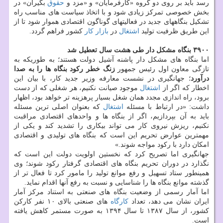
رسد باید بر روی دو گروه «كارفرمایان» و «مزد و
حقوق
بگیران» در
بخش خصوصی تمركز زیادی شود و با اتخاذ سیاست های مناسب راه
تشكیل بنگاه­های جدید در فعالیت­های گوناگون اقتصادی هموار شود تا از
این طریق ظرفیت تولید
اشتغال
در
بازار كار
كشور فراهم گردد.
۳۹۰۰ بنگاه مشكل دار طی هشت سال تعطیل شد
اما بنگاه های مشكل دار پاشنه آشیل دولت هستند؛ به طوریكه به
تازگی معاون اول رئیس جمهور
زنگ خطر ركود بنگاه ها را به صدا
درآورد
؛ جهانگیری در نشست معارفه وزیر جدید كار، با بیان این
اخطار كه اگر از
اشتغال
موجود صیانت نكنیم، هر شغلی كه از دست
برود، راه اندازی مجدد همان شغل بسیار پرهزینه تر خواهد بود، اظهار
داشت: «در ارتباط با مسئله
اشتغال
كه بعنوان اصلی ترین مسئله
باید به آن بپردازیم، اگر از بنگاه ها و واحدهای اقتصادی مراقبت
نكنیم، ریزش نیروی كار می تواند بیكاری را تشدید كند و یكی از
مهمترین عوارض تحریم این است كه بنگاه های تولیدی و اقتصادی
امكان دارد با ركود مواجه شوند.»
جهانگیری اما تصریح كرد كه نخستین اولویت دولت این است كه
نگذارد در دوران تحریم بنگاه های اقتصادی گرفتار ركود شوند؛ وی
همینطور ستاد تسهیل و رفع موانع تولید را مامور كرد تا فعال تر از
گذشته موانع بنگاه ها را شناسایی و نسبت به رفع آنها اقدام نماید.
اما آمار رسمی از وضعیت بنگاه های صنعتی به استناد مركز آمار
ایران نشان می دهد، تعداد
كارگاه
های صنعتی بالای ۱۰ نفر كاركن
كشور، از سال ۱۳۸۷ تا سال ۱۳۹۴ به صورت مستمر كاهش یافته
است.