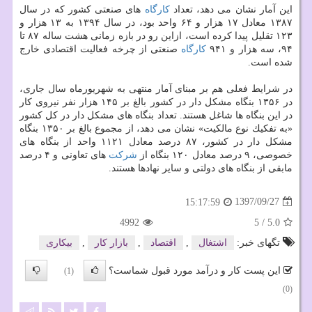
این آمار نشان می دهد، تعداد
كارگاه
های صنعتی كشور كه در سال
۱۳۸۷ معادل ۱۷ هزار و ۶۴ واحد بود، در سال ۱۳۹۴ به ۱۳ هزار و
۱۲۳ تقلیل پیدا كرده است، ازاین رو در بازه زمانی هشت ساله ۸۷ تا
۹۴، سه هزار و ۹۴۱
كارگاه
صنعتی از چرخه فعالیت اقتصادی خارج
شده است.
در شرایط فعلی هم بر مبنای آمار منتهی به شهریورماه سال جاری،
در ۱۳۵۶ بنگاه مشكل دار در كشور بالغ بر ۱۴۵ هزار نفر نیروی كار
در این بنگاه ها شاغل هستند. تعداد بنگاه های مشكل دار در كل كشور
«به تفكیك نوع مالكیت» نشان می دهد، از مجموع بالغ بر ۱۳۵۰ بنگاه
مشكل دار در كشور، ۸۷ درصد معادل ۱۱۲۱ واحد از بنگاه های
خصوصی، ۹ درصد معادل ۱۲۰ بنگاه از
شركت
های تعاونی و ۴ درصد
مابقی از بنگاه های دولتی و سایر نهادها هستند.
1397/09/27
15:17:59
4992
5
/
5.0
تگهای خبر:
اشتغال
,
اقتصاد
,
بازار كار
,
بیكاری
این پست کار و درآمد مورد قبول شماست؟
(1)
(0)