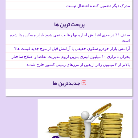
مدرک دیگر تضمین کننده اشتغال نیست
پربحث ترین ها
سقف 25 درصدی افزایش اجاره بها رعایت نمی شود بازار مسکن رها شده
است
آرامش بازار خودرو سکون حقیقی یا آرامش قبل از موج جدید قیمت ها؟
بحران ناترازی ۱۰ میلیون لیتری بنزین لزوم مدیریت تقاضا و اصلاح ساختار
بالاتر از ۳ میلیون زائر اربعین از مرزهای زمینی کشور خارج شدند
جدیدترین ها