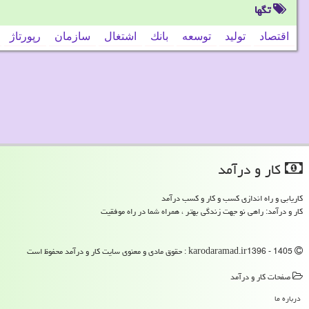
تگها
اقتصاد
تولید
توسعه
بانك
اشتغال
سازمان
رپورتاژ
كار و درآمد
کاریابی و راه اندازی کسب و کار و کسب درآمد
کار و درآمد: راهی نو جهت زندگی بهتر ، همراه شما در راه موفقیت
karodaramad.ir1396 - 1405 : حقوق مادی و معنوی سایت كار و درآمد محفوظ است
صفحات كار و درآمد
درباره ما