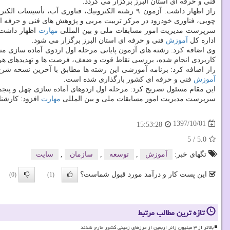
فنی و حرفه ای استان البرز برگزار می گردد.
راز اظهار داشت: آزمون ۹ رشته الكترونیك، فناوری آب، تأسیسات الكتریكی، طراحی مهندسی مكانیك، طراحی و
چوبی، فناوری خودرود در مركز تربیت مربی و پژوهش های فنی و حرفه ا
سرپرست مدیریت امور مسابقات ملی و بین المللی
مهارت
اظهار داشت:
اداره كل
آموزش
فنی و حرفه ای استان البرز برگزار می شود.
وی اضافه كرد: رشته های آزمون پایانی مرحله اول اردوی آماده سازی 
كاربردی انجام شده، بررسی نقاط قوت و ضعف، فرصت ها و تهدیدهای هر
راز اضافه كرد: برنامه آموزشی این رشته ها مطابق با آخرین نسخه ش
آموزش
فنی و حرفه ای كشور بارگذاری شده است.
این مقام مسئول تصریح كرد: مرحله اول اردوهای آماده سازی چهل و پنج
سرپرست مدیریت امور مسابقات ملی و بین المللی
مهارت
افزود: كارشنا
1397/10/01
15:53:28
5
/
5.0
تگهای خبر:
آموزش
,
توسعه
,
سازمان
,
سایت
این پست کار و درآمد مورد قبول شماست؟
(0)
(1)
تازه ترین مطالب مرتبط
بالاتر از ۳ میلیون زائر اربعین از مرزهای زمینی کشور خارج شدند