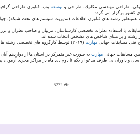
توسعه
وب، فناوری طراحی گرافیك،
ی كشور برگزار می گردد.
 همینطور رشته های فناوری اطلاعات (مدیریت سیستم های تحت شبكه)، جوا
مسابقات با استفاده نظرات تخصصی كارشناسان، مربیان و صاحب نظران و برر
 رشته و بر مبنای شاخص های مشخص انتخاب شده اند.
رح فنی مسابقات جهانی
مهارت
(۲۰۱۹) توسط كارگروه های تخصصی رشته ها تدوین و بر روی سایت دفتر مسابقات ملی و بین المللی
مین مسابقات جهانی
مهارت
به صورت غیر متمركز در استان ها از دوازدهم آبان 
سان و داوران بی طرف مدعو از یكم تا دوم دی ماه در مراكز مجری آزمون، پر
5232