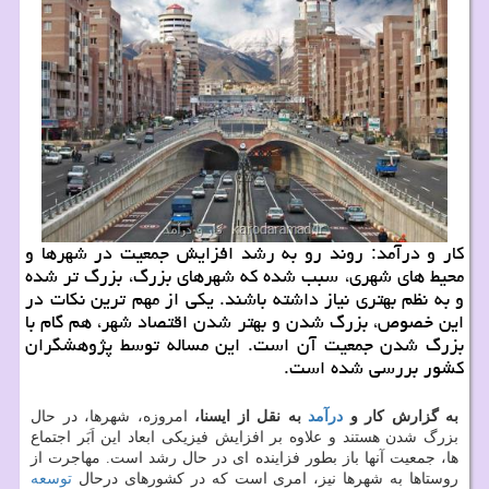
كار و درآمد: روند رو به رشد افزایش جمعیت در شهرها و
محیط های شهری، سبب شده كه شهرهای بزرگ، بزرگ تر شده
و به نظم بهتری نیاز داشته باشند. یكی از مهم ترین نكات در
این خصوص، بزرگ شدن و بهتر شدن اقتصاد شهر، هم گام با
بزرگ شدن جمعیت آن است. این مساله توسط پژوهشگران
كشور بررسی شده است.
به گزارش كار و
درآمد
به نقل از ایسنا،
امروزه، شهرها، در حال
بزرگ شدن هستند و علاوه بر افزایش فیزیكی ابعاد این اَبَر اجتماع
ها، جمعیت آنها باز بطور فزاینده ای در حال رشد است. مهاجرت از
روستاها به شهرها نیز، امری است كه در كشورهای درحال
توسعه