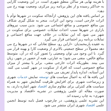
با هزینه نهایی هر ساكن منطق شهری است. در این وضعیت كارایی
به حداكثر رسیده و از نظر برنامه ریز مركزی، وضعیت بهینه رخ می
دهد».
بر اساس یافته های این پژوهش، ازآنجاكه سكونت در شهرها توأم با
اثرات خارجی است، وجود این اثرات، منجر به شكل گیری شكاف
بین منافع خصوصی و منافع اجتماعی می شود. بدین سبب نیروهای
بازاری در شهرها سبب احداث تمایلات خصوصی برای سكونت در
شهر می شود كه این تمایلات در خلاف جهت منافع اجتماعی و
تمایلات برنامه ریز اجتماعی قرار می گیرد.
به عقیده یارمحمدیان: «ازاین رو، سطح تعادلی كه در شهرها رخ می
دهد معمولاً در سطح جمعیتی بالاتری از وضعیت كارا و بهینه قرار می
گیرد. با این وجود می توان وضعیتی را تصور كرد كه در آن، متوسط
منافع خالص، منفی می شود؛ به عبارتی، همه از حضور در شهر، زیان
می بینند. بطوریكه اثرات خارجی منفی، برابر یا بیشتر از میزان
منافع خصوصی است كه افراد از سكونت در شهر كسب می كنند.
این آستانه، اندازه پایدار تعریف می شود».
این یافته ها كه به اعمال سیاست های
توسعه
نمایش
خدمات
شهری
و زیرساخت شهری برای افزایش ظرفیت گنجایش شهر به همراه
سیاست های كنترلی برای مقاوم سازی
اقتصاد
شهر اشاره دارند، به
صورت مقاله ای علمی پژوهشی در نشریه «اقتصاد و مدیریت
شهری» به چاپ رسیده اند.
این نشریه علمی پژوهشی، در چارچوب فصل نامه توسط انجمن
علمی
اقتصاد
شهری ایران منتشر می شود.