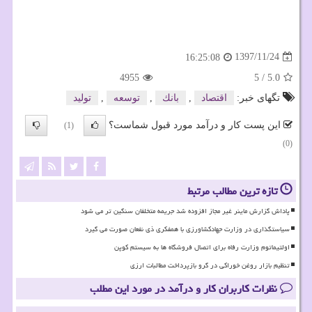
1397/11/24
16:25:08
4955
5
/
5.0
تگهای خبر:
اقتصاد
,
بانك
,
توسعه
,
تولید
این پست کار و درآمد مورد قبول شماست؟
(1)
(0)
تازه ترین مطالب مرتبط
پاداش گزارش ماینر غیر مجاز افزوده شد جریمه متخلفان سنگین تر می شود
سیاستگذاری در وزارت جهادکشاورزی با همفکری ذی نفعان صورت می گیرد
اولتیماتوم وزارت رفاه برای اتصال فروشگاه ها به سیستم کوپن
تنظیم بازار روغن خوراکی در گرو بازپرداخت مطالبات ارزی
نظرات کاربران کار و درآمد در مورد این مطلب