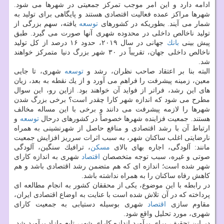
ادامه دارد و این امر موجب تمركز جمعیتی در شهرها می شود.
شهرها مراكز عمده فعالیت اقتصادی هستند و پایگاهی برای تولید به
شمار می آیند. بطوریكه در كشورهای
توسعه
یافته، سهم بزرگی از
تولید ناخالص داخلی در محدوده شهری آنها صورت می گیرد. طبق
پیش بینی
بانك
جهانی در سال ۲۰۱۹، حدود ۱۶ درصد از كل تولید
ناخالص داخلی جهان، تقریباً در ۳۰ شهر بزرگ دنیا متمركز خواهند
شد.
البته بنا بر اعتقاد صاحب نظران، رشد و
توسعه
شهری، تا جایی
معین، زمینه پیشرفت را فراهم می آورد و از یك نقطه به بعد، زیان
های این رشد، فراتر از فواید آن خواهند بود. ازاین رو، این سوال
مطرح می شود كه اندازه شهر كارا چقدر است؟ برخی بزرگ شدن
شهرها را لازمه پیشرفت می دانند و برخی با این مساله مخالف
هستند. جمعیت فزاینده شهرها خصوصاً در كشورهای درحال
توسعه
و
ارتباط آن با رشد اقتصادی و منافع حاصل از شهرنشینی به همراه
نارضایتی اغلب ساكنان شهر، به سبب اثرات سرریز افزایش جمعیت
مانند: آلودگی، اجاره بهای بالای
مسكن
، ترافیك سنگین، آلودگی
صوتی و غیره، سبب توجه متخصصان
اقتصاد
شهری به اندازه كارای
شهر شده است؛ اندازه ای كه هم متضمن رشد اقتصادی باشد و هم
كاهش رفاه ساكنان را به همراه نداشته باشد.
در رابطه با این موضوع، یكی از محققان كشور به انجام مطالعه ای
پرداخته كه در آن تلاش شده است با عنایت به اوضاع اقتصادی ایران،
مقاوم سازی
اقتصاد
شهری بوسیله دستیابی به جمعیت كارای
شهری، مورد تحلیل واقع شود.
در این تحقیق، برای برآورد اندازه كارای شهر، تابع مازاد برآورد شد.