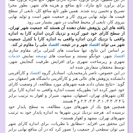
برای برآورد تابع مازاد، تابع منافع و هزینه های شهر، بطور مجزا
تصریح و تخمین زده شدند. همین طور تابع منافع كل، تابعی از سطح
قیمت ها، تولید نهایی نیروی كار و جمعیت شهر است و تولید نهایی
نیروی كار، تابعی از محیط فعالیت در شهر بشمار می رود.
یافته های این پژوهش نشان دهنده آن هستند كه جمعیت شهر تهران،
از سطح كارای خود عبور كرده و نزدیك كردن اندازه كارا به اندازه
واقعی یا نزدیك كردن اندازه واقعی به اندازه كارا با كنترل جمعیت
شهر می تواند
اقتصاد
شهر و در نتیجه،
اقتصاد
ملی را مقاوم تر كند.
بر اساس این نتایج، تنها سیاست های كنترلی برای مقاوم سازی
اقتصاد
شهر، جوابگو نیستند و سیاست های
توسعه
نمایش
خدمات
شهری و زیرساخت شهری برای افزایش ظرفیت گنجایش شهر،
توسط محققان سفارش شده اند.
در این خصوص، ناصر یارمحمدیان، استادیار گروه
اقتصاد
و كارآفرینی
دانشكده پژوهش های عالی هنر و كارآفرینی دانشگاه هنر اصفهان می
گوید: «نتایج نشان دادند همه شهرهای مورد مطالعه، از وضعیت كارای
خود عبور كرده اند؛ بطوریكه نسبت اندازه واقعی به اندازه كارا برای
كلان شهرهای تهران، اصفهان، مشهد، شیراز و اهواز به ترتیب برابر
با ۳.۴، ۳.۳، ۳.۱، ۳.۳، ۲.۳ و ۳ هستند.
همچنین هیچ یك از شهرهای مورد مطالعه، به سطح پایدار خود
نرسیده اند. هرچند نزدیك ترین شهرها به اندازه پایدار خود به ترتیب
شهرهای تهران، مشهد و اهواز هستند».
این محقق می افزاید: «مطابق با نظریات، برای اندازه كارای شهر
می توان سطحی از جمعیت را تصور كرد كه در آن منافع نهایی برابر