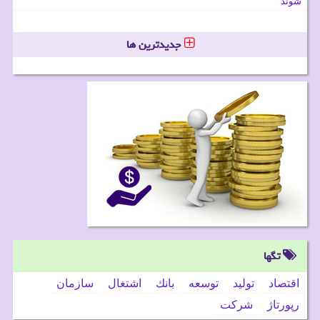
شوند
جدیدترین ها
تگها
اقتصاد
تولید
توسعه
بانك
اشتغال
سازمان
رپورتاژ
شركت