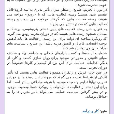
خوبی مدیریت شوند.
در دوران تحریم، صنایع از منظر میزان تأثیر پذیری به سه گروه قابل
تقسیم بندی هستند؛ رسته فعالیت هایی كه با «رونق» مواجه می
شوند، رسته فعالیت هایی كه گرفتار «ركود» می شوند و رسته
فعالیت هایی كه «كمتر» تأثیر می پذیرند.
به عنوان مثال رسته فعالیت های پایین دستی پتروشیمی، پوشاك و
مبلمان همچون رسته هایی هستند كه در دوران تحریم رونق می گیرند
كه رویكرد مداخله ای دولت برای این رسته از فعالیت ها، باید كاهش
توجیه اقتصادی قاچاق و كاهش هزینه باشد. این صنایع با سیاست های
مداخله ای می توانند رشد كنند.
«حمایت از حفظ و كسب بازارهای داخلی و منطقه ای» و «حذف
موانع قانونی و مقرراتی موجود برای روان سازی كسب و كار» از
دیگر اقدامات حمایتی برای این نوع از كسب و كارها خصوصاً در
دوران تحریم است.
در عین حال، فرش و زعفران همچون فعالیت هایی هستند كه تأثیر
اندكی از شرایط تحریم می گیرند كه برونداد این رسته ها در دوران
تحریم، نهایتاً تداوم وضعیت موجود با هزینه مبادلاتی بیشتر است اما
برای این دسته از فعالیت ها باز دولت با رویكرد حفظ وضعیت موجود
و در پیش گرفتن سیاست حمایتی می تواند تأثیر تحریم ها را به
حداقل برساند.
منبع:
كار و درآمد