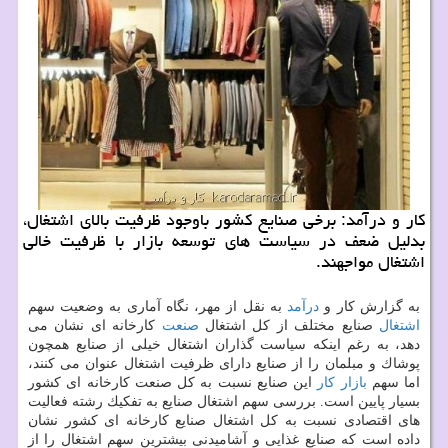
كار و درآمد: برخی صنایع كشور باوجود ظرفیت بالای اشتغال،
بدلیل ضعف در سیاست های توسعه بازار با ظرفیت خالی
اشتغال مواجهند.
به گزارش كار و
درآمد
به نقل از مهر، نگاه آماری به وضعیت سهم
اشتغال
صنایع مختلف از كل اشتغال
صنعت
كارخانه ای نشان می
دهد، به رغم اینكه سیاست گذاران اشتغال خیلی از صنایع همچون
پوشاك و مبلمان را از صنایع دارای ظرفیت اشتغال عنوان می كنند،
اما سهم
بازار كار
این صنایع نسبت به كل صنعت كارخانه ای كشور
بسیار پایین است. بررسی سهم اشتغال صنایع به تفكیك رشته فعالیت
های اقتصادی نسبت به كل اشتغال صنایع كارخانه ای كشور نشان
داده است كه صنایع غذایی و آشامیدنی بیشترین سهم اشتغال را از