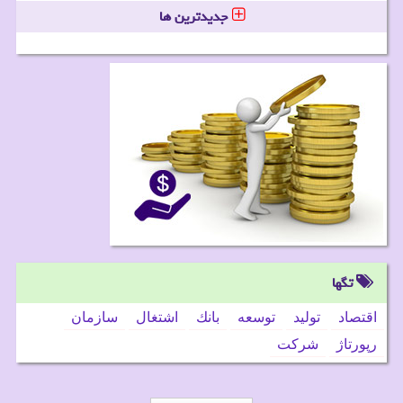
جدیدترین ها
تگها
اقتصاد
تولید
توسعه
بانك
اشتغال
سازمان
رپورتاژ
شركت