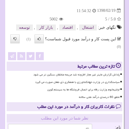
1398/02/19
11:54:32
5002
5
/
5.0
تگهای خبر:
اشتغال
,
اقتصاد
,
بازار كار
,
توسعه
این پست کار و درآمد مورد قبول شماست؟
(1)
(0)
تازه ترین مطالب مرتبط
پاداش گزارش ماینر غیر مجاز افزوده شد جریمه متخلفان سنگین تر می شود
سیاستگذاری در وزارت جهادکشاورزی با همفکری ذی نفعان صورت می گیرد
اولتیماتوم وزارت رفاه برای اتصال فروشگاه ها به سیستم کوپن
تحقق 60 درصدی درآمد نفتی سالانه
نظرات کاربران کار و درآمد در مورد این مطلب
نظر شما در مورد این مطلب
نام: