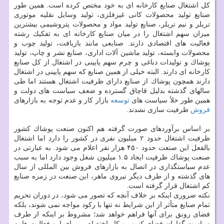
كل اشتغال صنایع كارخانه ای به خود مختص كرده است. همین طور
صنایع تولید محصولات كانی غیرفلزی، تولید وسایل نقلیه موتوری
تریلر و نیم تریلر، صنایع تولید مواد و محصولات پتروشیمی بیشترین
میزان سهم اشتغال را در میان صنایع كارخانه ای به تفكیك رشته
فعالیت های اقتصادی دارند. صنایعی مانند بازیافت، تولید چوب و
محصولات وابسته، تولید ماشین آلات اداری، صنایع نشر و چاپ، تولید
پوشاك و تولیدات دباغی و چرم سهم پایینی در اشتغال از كل صنایع
كارخانه ای دارند. البته خیلی از همین صنایع كه سهم پایینی در اشتغال
دارند همچون پوشاك از صنایع دارای ظرفیت اشتغال هستند اما طی
سالهای گذشته بدلیل قاچاق گسترده و ضعف سیاست های دولت و
همین طور خلأ سیاست های
توسعه
بازار كار و عدم توجه به بازارهای
فروش
ظرفیت سازی نشدند.
بر اساس برآوردهای صورت گرفته هم اكنون صنعت پوشاك كشور
ظرفیت اشتغال حدود ۲ میلیون نفری در كشور را دارد اما اشتغال
بالفعل این صنعت حدود ۴۵۰ هزار نفر اعلام می شود. به عبارتی در
صنعت پوشاك ظرفیت ایجاد ۱.۵ میلیون شغل وجود دارد اما به سبب
عدم سیاستگذاری در اتصال به بازارهای فروش بین المللی از سال
های گذشته و از طرف دیگر نیروی ماهر، این صنعت در زمره صنایع
كم اشتغال قرار گرفته است.
نكته ضروری اینكه بر خلاف آنچه كه تصور می شود، در دوران تحریم
تمام صنایع متأثر از این شرایط نه تنها با ركود مواجه نمی شوند، بلكه
فضای رونق برای آنها فراهم خواهد شد؛ مشروط بر اینكه از طرف
سیاست گذاران فضای كسب و كار اختصاصی برای این فعالیت ها به