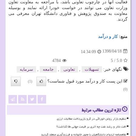
فعالیت آنها در چارچوب تعاونی باشد، با مراجعه به معاونت تعاون
وزارت تعاون می توانند در خواست خودرا ارائه نمایند و بوسیله
معاونت به صندوق پژوهش و فناوری دانشگاه تهران معرفی می
گردند.
منبع:
كار و درآمد
1398/04/18
14:34:09
4784
5
/
5.0
تگهای خبر:
تسهیلات
,
تعاونی
,
جامعه
,
سرمایه
این پست کار و درآمد مورد قبول شماست؟
(1)
(0)
تازه ترین مطالب مرتبط
تنظیم بازار روغن خوراکی در گرو بازپرداخت مطالبات ارزی
افت دلار و رشد نفت چه اثری بر قیمت جهانی طلا گذاشت؟
تفاهمنامه ازدواج دانشگاهیان با محور خانواده و فرزندآوری منعقد گردید