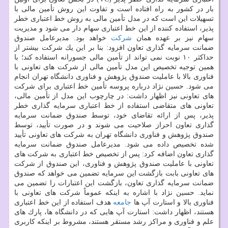
بار در كشور به راه افتاده است و تفاوت این روش تأمین مالی با
تسهیلات این است كه در مدل تأمین مالی به روش خط اعتباری خطر
پذیر، استفاده كننده از این خط اعتباری سهام دار می شود و مدیریت
سهام نیز بر عهده همان
شركت
خواهد بود. مدیرعامل صندوق
ضمانت سرمایه گذاری تعاون افزود: بنا بر این یك شركت بیشتر از
حداكثر ۱۰ نوبت نمی تواند از تأمین مالی جسورانه استفاده كند؛ با
همین توجیه تخصیص این مدل تأمین مالی از شركت های تعاونی با
فناوری بالا با عاملیت صندوق پژوهش و فناوری دانشگاه تهران انجام
می شود. حسین نژاد درباره پروسه تأمین خط اعتباری برای شركت
های تعاونی نیز اظهار داشت: در چارچوب این مدل از تأمین مالی،
تعاونی های متقاضی استفاده از خط اعتباری سرمایه گذاری خطر
پذیر، پس از ارائه تقاضای خود، توسط صندوق ضمانت سرمایه
گذاری تعاون احراز صلاحیت می شوند و در صورت تأیید، توسط
صندوق پژوهش و فناوری دانشگاه تهران به شركت های تعاونی تأیید
شده تخصیص داده می شود. مدیرعامل صندوق ضمانت سرمایه
گذاری تعاون اضافه كرد: پس از تخصیص خط اعتباری به شركت های
تعاونی با عاملیت صندوق پژوهش و فناوری، این صندوق از شركت
های تعاونی بابت بازگشت این سرمایه تضمین می خواهد كه صندوق
ضمانت سرمایه گذاری تعاون، بازگشت این اعتبارات را تضمین می
نماید. حسین نژاد با اشاره به اینكه عموماً شركت های تعاونی با
فناوری بالا و استارت آپ ها
جامعه
هدف استفاده از این خط اعتباری
هستند، اظهار داشت: استارت آپ هایی كه در دانشگاه ها، پارك های
علم و فناوری و مراكز رشد مستقر هستند، مشروط بر اینكه كاربری