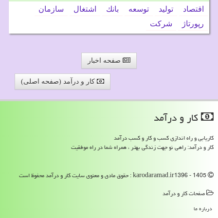
اقتصاد
تولید
توسعه
بانك
اشتغال
سازمان
رپورتاژ
شركت
صفحه اخبار
کار و درآمد (صفحه اصلی)
كار و درآمد
کاریابی و راه اندازی کسب و کار و کسب درآمد
کار و درآمد: راهی نو جهت زندگی بهتر ، همراه شما در راه موفقیت
karodaramad.ir1396 - 1405 : حقوق مادی و معنوی سایت كار و درآمد محفوظ است
صفحات كار و درآمد
درباره ما