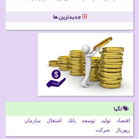
جدیدترین ها
تگها
اقتصاد
تولید
توسعه
بانك
اشتغال
سازمان
رپورتاژ
شركت