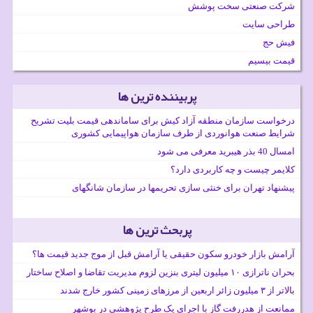
شرکت صنعتی سخت پوشش
طراحی سایت
فیش حج
قیمت بیسیم
پربیننده ترین ها
درخواست سازمان منطقه آزاد کیش برای ساماندهی قیمت بلیت تشریح
شرایط صنعت هوانوردی از طرف سازمان هواپیمایی کشوری
امسال 40 بذر هیبرید معرفی می شود
کلایمر چیست و چه کاربردی دارد؟
پیشنهاد تهران برای خنثی سازی تحریمها در سازمان شانگهای
پربحث ترین ها
آرامش بازار خودرو سکون حقیقی یا آرامش قبل از موج جدید قیمت ها؟
بحران ناترازی ۱۰ میلیون لیتری بنزین لزوم مدیریت تقاضا و اصلاح ساختار
بالاتر از ۳ میلیون زائر اربعین از مرزهای زمینی کشور خارج شدند
ممانعت از هدررفت گاز با اجرای یک طرح پژوهشی در بوشهر