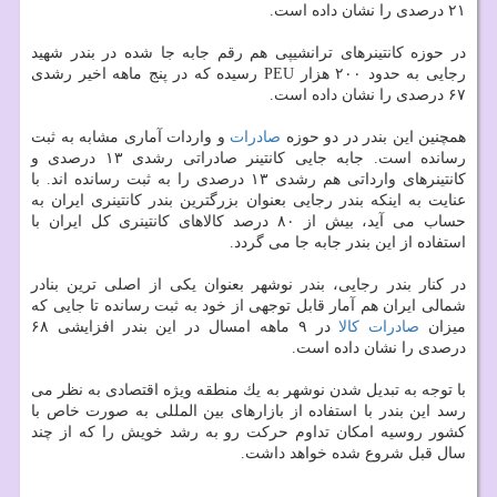
۲۱ درصدی را نشان داده است.
در حوزه كانتینرهای ترانشیپی هم رقم جابه جا شده در بندر شهید
رجایی به حدود ۲۰۰ هزار PEU رسیده كه در پنج ماهه اخیر رشدی
۶۷ درصدی را نشان داده است.
همچنین این بندر در دو حوزه
صادرات
و واردات آماری مشابه به ثبت
رسانده است. جابه جایی كانتینر صادراتی رشدی ۱۳ درصدی و
كانتینرهای وارداتی هم رشدی ۱۳ درصدی را به ثبت رسانده اند. با
عنایت به اینكه بندر رجایی بعنوان بزرگترین بندر كانتینری ایران به
حساب می آید، بیش از ۸۰ درصد كالاهای كانتینری كل ایران با
استفاده از این بندر جابه جا می گردد.
در كنار بندر رجایی، بندر نوشهر بعنوان یكی از اصلی ترین بنادر
شمالی ایران هم آمار قابل توجهی از خود به ثبت رسانده تا جایی كه
میزان
صادرات
كالا
در ۹ ماهه امسال در این بندر افزایشی ۶۸
درصدی را نشان داده است.
با توجه به تبدیل شدن نوشهر به یك منطقه ویژه اقتصادی به نظر می
رسد این بندر با استفاده از بازارهای بین المللی به صورت خاص با
كشور روسیه امكان تداوم حركت رو به رشد خویش را كه از چند
سال قبل شروع شده خواهد داشت.