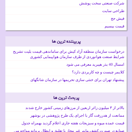
شرکت صنعتی سخت پوشش
طراحی سایت
فیش حج
قیمت بیسیم
پربیننده ترین ها
درخواست سازمان منطقه آزاد کیش برای ساماندهی قیمت بلیت تشریح
شرایط صنعت هوانوردی از طرف سازمان هواپیمایی کشوری
امسال 40 بذر هیبرید معرفی می شود
کلایمر چیست و چه کاربردی دارد؟
پیشنهاد تهران برای خنثی سازی تحریمها در سازمان شانگهای
پربحث ترین ها
بالاتر از ۳ میلیون زائر اربعین از مرزهای زمینی کشور خارج شدند
ممانعت از هدررفت گاز با اجرای یک طرح پژوهشی در بوشهر
قیمت عمده میوه و سبزیجات هفته جاری اعلام گردید بهمراه جدول
صنایع در صورت کشف ماینر غیر مجاز با تعلیق و ابطال پروانه مواجه می