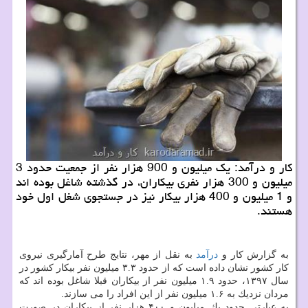
كار و درآمد: یك میلیون و 900 هزار نفر از جمعیت حدود 3
میلیون و 300 هزار نفری بیكاران، در گذشته شاغل بوده اند
و 1 میلیون و 400 هزار بیكار نیز در جستجوی شغل اول خود
هستند.
به گزارش كار و
درآمد
به نقل از مهر، نتایج طرح آمارگیری نیروی
كار كشور نشان داده است كه از حدود ۳.۳ میلیون نفر بیكار كشور در
سال ۱۳۹۷، حدود ۱.۹ میلیون نفر از بیكاران قبلا شاغل بوده اند كه
مردان نزدیك به ۱.۶ میلیون نفر از این افراد را می سازند.
به عبارتی حدود یك میلیون و ۴۰۰ هزار نفر از بیكاران در صورت