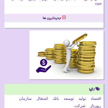
شوند
جدیدترین ها
تگها
اقتصاد
تولید
توسعه
بانك
اشتغال
سازمان
رپورتاژ
شركت