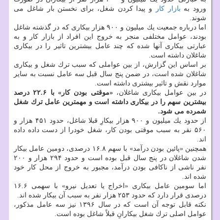
ورود به
بازار كار
و پیدا كردن شغل، برای نخستن بار شاغل می
شوند.
اما درباره جمعیت یك میلیون و ۹۰۰ هزار بیكاری كه در گذشته شاغل
بودند، عوامل مختلفی منجر به خروج این افراد از بازار كار و به
عبارتی بیكاری آنها شده كه چند عامل بیشترین تاثیر را در بیكاری
شاغلان داشته است.
بر اساس این گزارش، از بین عواملی كه سبب ترك شغل و بیكاری
شاغلان شده است، در ضمن پنج سال قبل سه عامل نسبت به سایر
موارد نقش و تاثیر بیشتری داشته است.
در بین عوامل بیكاری شاغلان،
«موقتی بودن كار» با ۲۲.۶ درصد
بیشترین سهم را در بیكاری داشته است و مهمترین عامل ترك شغل
شمرده می شود.
از حدود یك میلیون و ۹۰۰ هزار بیكارِ قبلا شاغل، حدود ۴۵۱ هزار و
۵۶۰ نفر به سبب موقتی بودن كار، شغل خودرا از دست داده داده
اند.
همچنین «پائین بودن درآمد» با سهم ۱۶.۸ درصدی، دومین عامل بیكار
شدن شاغلان در پنج سال قبل بوده است و حدود ۲۹۴ هزار و ۲۰۰
نفر ناشی از ناكافی بودن درآمد، مجبور به خروج از محل كار خود
شده اند.
اما سومین عامل بیكاری «اخراج یا تعدیل نیرو» با سهمی ۱۶.۶
درصدی قرار دارد كه حدود ۲۵۳ هزار نفر به سبب آن بیكار شده اند.
نكته قابل توجه آن است كه در سال ۱۳۹۶ نیز سه عامل مذكور،
عوامل اصلی ترك شغل بیكارانِ قبلاً شاغل بوده است.