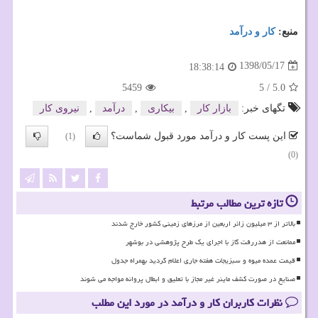
منبع:
كار و درآمد
1398/05/17
18:38:14
5459
5
/
5.0
تگهای خبر:
بازار كار
,
بیكاری
,
درآمد
,
نیروی كار
این پست کار و درآمد مورد قبول شماست؟
(1)
(0)
تازه ترین مطالب مرتبط
بالاتر از ۳ میلیون زائر اربعین از مرزهای زمینی کشور خارج شدند
ممانعت از هدررفت گاز با اجرای یک طرح پژوهشی در بوشهر
قیمت عمده میوه و سبزیجات هفته جاری اعلام گردید بهمراه جدول
صنایع در صورت کشف ماینر غیر مجاز با تعلیق و ابطال پروانه مواجه می شوند
نظرات کاربران کار و درآمد در مورد این مطلب