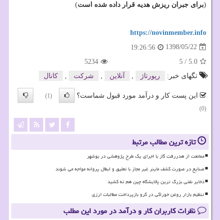
(
برای جبران ریزش هدیه قرار داده شده است
)
https://novinmember.info
1398/05/22
19:26:56
5234
5
/
5.0
تگهای خبر:
رپورتاژ
,
آنلاین
,
شركت
,
كانال
این پست کار و درآمد مورد قبول شماست؟
(1)
(0)
تازه ترین مطالب مرتبط
ممانعت از هدررفت گاز با اجرای یک طرح پژوهشی در بوشهر
صنایع در صورت کشف ماینر غیر مجاز با تعلیق و ابطال پروانه مواجه می شوند
ذخایر نفتی بزرگ ترین پالایشگاه چین هم ته کشید
تنظیم بازار روغن خوراکی در گرو بازپرداخت مطالبات ارزی
نظرات کاربران کار و درآمد در مورد این مطلب