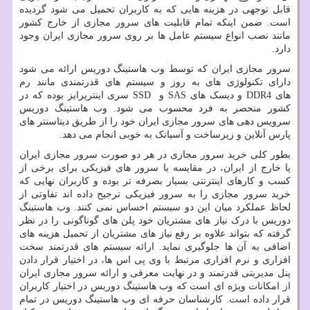
قابل توجهی در هزینه هایی که به کاربران تحمیل می شود گردیده
است. ضمن اینکه تمام قابلیت های سرور مجازی از خارج کشور
مانند نصب انواع سیستم عامل ها بر روی سرور مجازی ایران وجود
دارد.
سرور مجازی ایران که توسط وب هاستینگ دوریس ارائه می شود
دارای تکنولوژی های به روز و سیستم های قدرتمندی مانند رم
های
DDR4
و دیسک های
SAS
و
SSD
سری اینترپرایز بوده که در
کشور منحصر به فرد محسوب می شود. وب هاستینگ دوریس
سرویس دهی های سرور مجازی ایران خود را از طریق دیتاسنتر های
پارس آنلاین و زیرساخت و آسیاتک به خوبی انجام می دهد.
بطور کلی خرید سرور مجازی در هر دو صورت سرور مجازی ایران
یا خارج از ایران، در مقایسه با سرور های فیزیکی برای برخی از
کسب و کارهای اینترنتی بسیار بصرفه تر بوده و کاربران نهایی که
خرید سرور مجازی را به سرور فیزیکی ترجیح داده اند تفاوتی از
لحاظ عملکرد میان این دو سیستم احساس نمی کنند. وب هاستینگ
دوریس با درک نیاز های مشتریان خود پلن های گوناگونی را در نظر
گرفته که بتواند علاوه بر رفع نیاز های مشتریان از تحمیل هزینه های
اضافی به آن ها جلوگیری نماید. ارائه سیستم های قدرتمند سخت
افزاری و نرم افزاری مرتبط با وی پی اس ها، در اختیار قرار دادن
پنل مدیریتی قدرتمند و در نهایت معرفی و ارائه سرور مجازی ایران
از امکانات ویژه ای است که وب هاستینگ دوریس در اختیار کاربران
قرار داده است. کارشناسان حرفه ای وب هاستینگ دوریس در تمام