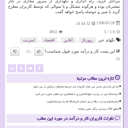
مراحل خرید، راه اندازی و نگهداری از سرور مجازی در کنار
مشتریان بوده و هرگونه مشکل و یا سوالی که توسط کاربران مطرح
گردد با صبر و حوصله پاسخ خواهد گفت.
1398/05/28
14:44:32
4932
5
/
5.0
تگهای خبر:
رپورتاژ
,
آنلاین
,
اقتصاد
,
اینترنت
این پست کار و درآمد مورد قبول شماست؟
(1)
(0)
تازه ترین مطالب مرتبط
پاداش گزارش ماینر غیر مجاز افزوده شد جریمه متخلفان سنگین تر می شود
سیاستگذاری در وزارت جهادکشاورزی با همفکری ذی نفعان صورت می گیرد
اولتیماتوم وزارت رفاه برای اتصال فروشگاه ها به سیستم کوپن
تحقق 60 درصدی درآمد نفتی سالانه
نظرات کاربران کار و درآمد در مورد این مطلب