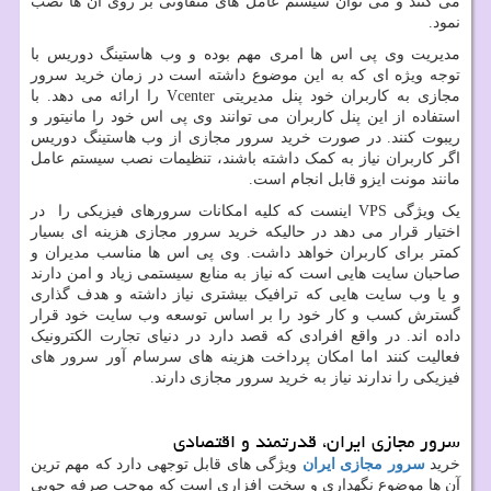
می کنند و می توان سیستم عامل های متفاوتی بر روی آن ها نصب
نمود.
مدیریت وی پی اس ها امری مهم بوده و وب هاستینگ دوریس با
توجه ویژه ای که به این موضوع داشته است در زمان خرید سرور
مجازی به کاربران خود پنل مدیریتی
Vcenter
را ارائه می دهد. با
استفاده از این پنل کاربران می توانند وی پی اس خود را مانیتور و
ریبوت کنند. در صورت خرید سرور مجازی از وب هاستینگ دوریس
اگر کاربران نیاز به کمک داشته باشند، تنظیمات نصب سیستم عامل
مانند مونت ایزو قابل انجام است.
یک ویژگی VPS اینست که کلیه امکانات سرورهای فیزیکی را در
اختیار قرار می دهد در حالیکه خرید سرور مجازی هزینه ای بسیار
کمتر برای کاربران خواهد داشت. وی پی اس ها مناسب مدیران و
صاحبان سایت هایی است که نیاز به منابع سیستمی زیاد و امن دارند
و یا وب سایت هایی که ترافیک بیشتری نیاز داشته و هدف گذاری
گسترش کسب و کار خود را بر اساس توسعه وب سایت خود قرار
داده اند. در واقع افرادی که قصد دارد در دنیای تجارت الکترونیک
فعالیت کنند اما امکان پرداخت هزینه های سرسام آور سرور های
فیزیکی را ندارند نیاز به خرید سرور مجازی دارند.
سرور مجازی ایران، قدرتمند و اقتصادی
خرید
سرور مجازی ایران
ویژگی های قابل توجهی دارد که مهم ترین
آن ها موضوع نگهداری و سخت افزاری است که موجب صرفه جویی