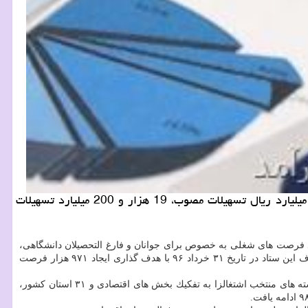
كار و درآمد: برمبنای آمار طرح های اشتغال فراگیر، در سال قبل به سبب تاخیر در ابلاغ اعتبارات بانكی، از مجموع 26 هزار و 700 میلیارد ریال تسهیلات مصوب، 19 هزار و 200 میلیارد تسهیلات
 فرصت های شغلی به خصوص برای جوانان و فارغ التحصیلان دانشگاهی،
مقاومتی و ابلاغ از طرف این ستاد در تاریخ ۳۱ خرداد ۹۶ با هدف گذاری ایجاد ۹۷۱ هزار فرصت
این برنامه با تقسیم كار دستگاهی در سال ۱۳۹۶ و با رویكردهای مؤثر و هدفمند در هر دو طرف عرضه و تقاضای بازار كار بوسیله شناسایی و تعیین رسته های منتخب اشتغالزا به تفكیك بخش های اقتصادی و ۳۱ استان كشور،