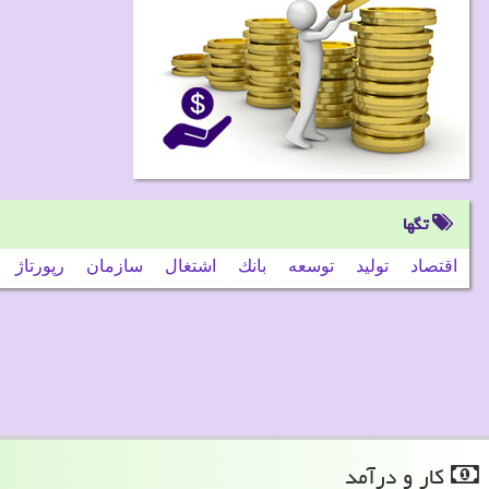
تگها
اقتصاد
تولید
توسعه
بانك
اشتغال
سازمان
رپورتاژ
كار و درآمد