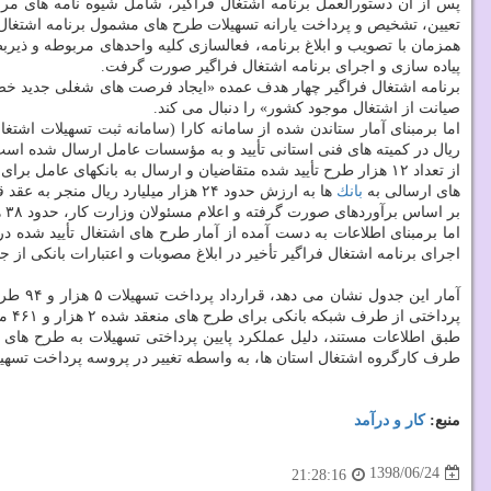
پس از آن دستورالعمل برنامه اشتغال فراگیر، شامل شیوه نامه های مر
تعیین، تشخیص و پرداخت یارانه تسهیلات طرح های مشمول برنامه اشتغال فر
همزمان با تصویب و ابلاغ برنامه، فعالسازی كلیه واحدهای مربوطه و ذ
پیاده سازی و اجرای برنامه اشتغال فراگیر صورت گرفت.
برنامه اشتغال فراگیر چهار هدف عمده «ایجاد فرصت های شغلی جدید خصوص
صیانت از اشتغال موجود كشور» را دنبال می كند.
ریال در كمیته های فنی استانی تأیید و به مؤسسات عامل ارسال شده است
های ارسالی به
بانك
ها به ارزش حدود ۲۴ هزار میلیارد ریال منجر به عقد قرارداد در بانكهای عامل شده است.
بر اساس برآوردهای صورت گرفته و اعلام مسئولان وزارت كار، حدود ۳۸ هزار شغل جدید با اجرای طرحه های قرارداد منعقد شده، ایجاد و یا با اتمام دوره ساخت طرح با بهره برداری رسیدن طرح ایجاد خواهد شد.
اما برمبنای اطلاعات به دست آمده از آمار طرح های اشتغال تأیید شده 
اجرای برنامه اشتغال فراگیر تأخیر در ابلاغ مصوبات و اعتبارات بانكی از 
پرداختی از طرف شبكه بانكی برای طرح های منعقد شده ۲ هزار و ۴۶۱ میلیارد و ۶۰۰ میلیون تومان بوده كه از این میزان در سال ۹۷ هزار و ۹۲۱ میلیارد و ۵۰۰ میلیون تومان پرداخت شده است.
طبق اطلاعات مستند، دلیل عملكرد پایین پرداختی تسهیلات به طرح ها
طرف كارگروه اشتغال استان ها، به واسطه تغییر در پروسه پرداخت تسهیلات در بخشنامه ا
منبع:
كار و درآمد
1398/06/24
21:28:16