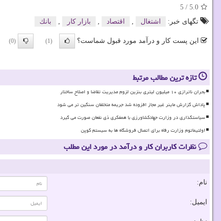
5
/
5.0
تگهای خبر:
اشتغال
,
اقتصاد
,
بازار كار
,
بانك
این پست کار و درآمد مورد قبول شماست؟
(0)
(1)
تازه ترین مطالب مرتبط
بحران ناترازی ۱۰ میلیون لیتری بنزین لزوم مدیریت تقاضا و اصلاح ساختار
پاداش گزارش ماینر غیر مجاز افزوده شد جریمه متخلفان سنگین تر می شود
سیاستگذاری در وزارت جهادکشاورزی با همفکری ذی نفعان صورت می گیرد
اولتیماتوم وزارت رفاه برای اتصال فروشگاه ها به سیستم کوپن
نظرات کاربران کار و درآمد در مورد این مطلب
نام:
ایمیل: