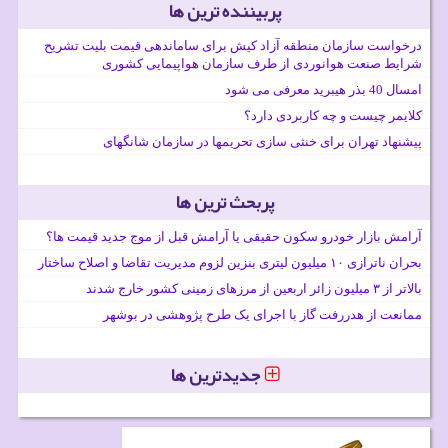
پربیننده ترین ها
درخواست سازمان منطقه آزاد کیش برای ساماندهی قیمت بلیت تشریح
شرایط صنعت هوانوردی از طرف سازمان هواپیمایی کشوری
امسال 40 بذر هیبرید معرفی می شود
کلایمر چیست و چه کاربردی دارد؟
پیشنهاد تهران برای خنثی سازی تحریمها در سازمان شانگهای
پربحث ترین ها
آرامش بازار خودرو سکون حقیقی یا آرامش قبل از موج جدید قیمت ها؟
بحران ناترازی ۱۰ میلیون لیتری بنزین لزوم مدیریت تقاضا و اصلاح ساختار
بالاتر از ۳ میلیون زائر اربعین از مرزهای زمینی کشور خارج شدند
ممانعت از هدررفت گاز با اجرای یک طرح پژوهشی در بوشهر
جدیدترین ها