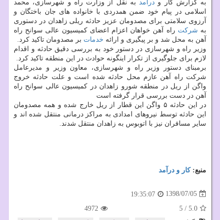
به گزارش كار و
درآمد
به نقل از وزارت راه و شهرسازی، محمد
اسلامی در پیام خود ضمن همدردی با خانواده های جان باختگان و
آرزوی سلامتی برای مصدومان عزیز حادثه ریلی زاهدان در دستوری
به
شركت
راه آهن خواهان اعزام اعضای كمیسیون عالی سوانح راه
آهن به محل شد و بر پیگیری و ارائه
خدمات
بر مصدومان تاكید كرد.
وزیر راه و شهرسازی در دستور خود به بررسی دقیق حادثه و اقدام
لازم برای جلوگیری از تكرار اینگونه حوادث در این منطقه تاكید كرد.
برمبنای دستور وزیر راه و شهرسازی، معاون وزیر و مدیرعامل
شركت راه آهن عازم محل حادثه شده است و علت حادثه خروج
واگن از ریل در منطقه شورو زاهدان در كمیسیون عالی سوانح راه
آهن در دست بررسی قرار گرفته است
در این حادثه ۵ واگن این قطار از ریل خارج شده و همه مصدومان
این حادثه توسط نیروهای امدادی به مراكز درمانی منتقل شده اند و
سایر مسافران نیز با اتوبوس به زاهدان منتقل شدند.
منبع:
كار و درآمد
1398/07/05
19:35:07
4972
5
/
5.0