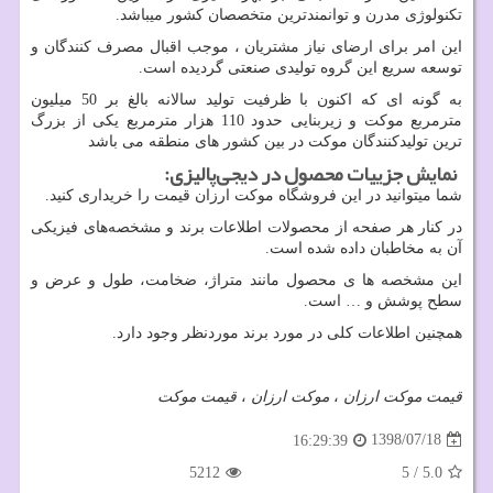
تكنولوژی مدرن و توانمندترين متخصصان كشور میباشد.
این امر برای ارضای نياز مشتريان ، موجب اقبال مصرف كنندگان و
توسعه سريع اين گروه توليدی صنعتی گرديده است.
به گونه ای كه اكنون با ظرفيت توليد سالانه بالغ بر 50 ميليون
مترمربع موكت و زيربنایی حدود 110 هزار مترمربع يكی از بزرگ
ترين توليدكنندگان موكت در بين كشور های منطقه می باشد
نمایش جزییات محصول در دیجی‌پالیزی:
شما میتوانید در این فروشگاه موکت ارزان قیمت را خریداری کنید.
در کنار هر صفحه از محصولات اطلاعات برند و مشخصه‌های فیزیکی
آن به مخاطبان داده شده است.
این مشخصه ها ی محصول مانند متراژ، ضخامت، طول و عرض و
سطح پوشش و … است.
همچنین اطلاعات کلی در مورد برند موردنظر وجود دارد.
قیمت موکت ارزان
،
موکت ارزان
،
قیمت موکت
1398/07/18
16:29:39
5212
5
/
5.0