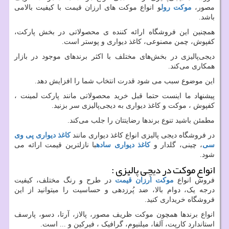
مصور،
موکت رول
و انواع موکت های ارزان قیمت با کیفیت بالامی
باشد.
همچنین این فروشگاه ارائه کننده ی محصولاتی در بخش پارکت،
کفپوش، چمن مصنوعی، کاغذ دیواری و پوستر است.
دیجی‌پالیزی در بخش‌های مختلف با اکثر برندهای موجود در بازار
همکاری می‌کند.
این موضوع سبب می شود قدرت انتخاب شما را افزایش دهد.
پیشنهاد ما اینست حتما قبل خرید محصولاتی مانند پارکت لمینت ،
کفپوش ، موکت و کاغذ دیواری به دیجی‌پالیزی سر بزنید.
مطمئن باشید تنوع برندها رضایتتان را جلب می‌کند.
در فروشگاه دیجی پالیزی انواع کاغذ دیواری مانند
کاغذ دیواری پی وی
سی
، چینی، گلدار و
کاغذ دیواری ساده
با نازلترین قیمت ارائه می
شود.
انواع موکت در دیچی پالیزی :
فروش انواع
موکت ارزان قیمت
در طرح و رنگ مختلف، کیفیت
درجه یک، دوام بالا، ضد پُرزدهی و حساسیت را میتوانید از این
فروشگاه خریداری کنید.
انواع برندها همچون موکت ظریف مصور، پالاز، آرتا، دسو، پارسف
استاندارد کارپت، آلفا، میلنیوم، گرافیک ، فیرکین و ... است.