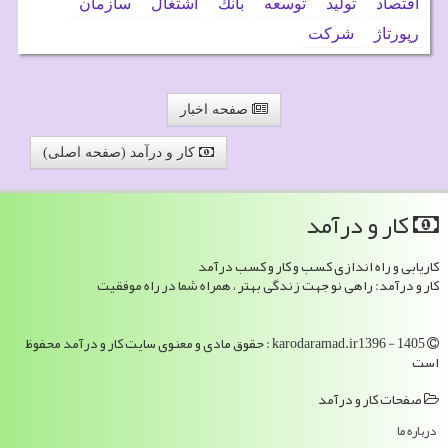
اقتصاد
تولید
توسعه
بانك
اشتغال
سازمان
رپورتاژ
شركت
صفحه اخبار
کار و درآمد (صفحه اصلی)
كار و درآمد
کاریابی و راه اندازی کسب و کار و کسب درآمد
کار و درآمد: راهی نو جهت زندگی بهتر ، همراه شما در راه موفقیت
karodaramad.ir1396 - 1405 : حقوق مادی و معنوی سایت كار و درآمد محفوظ
است
صفحات كار و درآمد
درباره ما