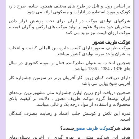
بر اساس رول و تایل در طرح های مختلف همچون ساده، طرح دار،
کودک و مورد استفاده در ادارات و مسکونی ارائه می شود.
شرکتهای تولیدی موکت در ایران برای تحت پوشش قرار دادن
مشتریان خود معمولا علاوه بر تولید موکت های لوکس و گران قیمت،
موکت ارزان قیمت نیز تولید می کنند.
موکت ظریف مصور
موکت ظریف مصور دارای كسب جايزه بين المللی كيفيت و انتخاب
به عنوان واحد نمونه توليدی كشور میباشد.
همچنین انتخاب به عنوان صادركننده فعال و نمونه كشوری در سال
های 1376 ، 1384 ، 1386 میباشد.
دارای دريافت كمان زرين كار آفرينان برتر در سومين جشنواره كار
آفرينی شيخ بهايی می باشد.
همچنین دريافت لوح زرين اولين جشنواره ملی مشهورترين برندهای
ايران توسط گروه موکت ظريف مصور ، دلالت بر کیفیت بالای
محصولات و استفاده از مواد درجه یک و عالی میباشد.
ثمره این تلاش و کوشش جلب اعتماد و رضايت مصرف كنندگان
است.
هدف شرکت
موکت ظریف مصور
چیست؟
هدف این شرکت مبتنی بر بهره گيری از آخرين دستاوردهای