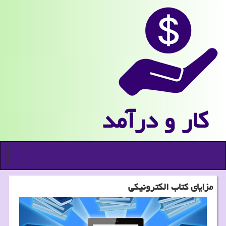
كار و درآمد
منو
مزایای كتاب الكترونیكی