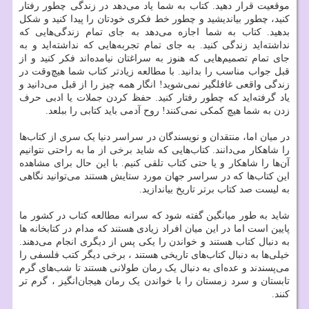
موقعیت قرار دهید. کتاب به شما یاد می‌دهد در زندگی چطور رفتار
کنید، چطور بیاندیشید و چطور خط فکری خودتان را پیدا کنید و شکل
بدهید. کتاب به شما اجازه می‌دهد به جای تمام زندگی‌هایی که
نداشته‌اید زندگی کنید. به جای تمام تجربه‌هایی که نداشته‌اید و به
جای تمام تصمیم‌هایی که هنوز به سراغتان نیامده‌اند فکر کنید و از
قبل جواب مناسب را بدانید. با مطالعه زیادتر کتاب‌ شما هیچ‌وقت در
زندگی واقعی غافلگیر نمی‌شوید! انگار همه چیز را از قبل می‌دانید و
یاد گرفته‌اید که چطور رفتار کنید. حفظ کردن جملات یا ادبی حرف
زدن به شما هیچ کمکی نمی‌کنند! روح آدمی باید کتابی را ببلعد.
در میان اما، منتقدان و نویسندگان در سراسر دنیا یک سری از کتاب‌ها
را شاهکار می‌دانند. کتاب‌هایی که شاید برخی از ما به راحتی نتوانیم
آن‌ها را شاهکار و یا حتی کتاب تلقی کنیم. با این حال برای مشاهده
این کتاب‌ها که در سراسر جهان مورد ستایش هستند می‌توانید نگاهی
به لیست صد کتاب برتر تاریخ بیاندازید.
شاید به طور میانگین گفته شود که سرانه مطالعه کتاب در کشور ما
پایین است اما در این میان افراد زیادی هستند که مدام در کتابخانه ها
به دنبال کتاب هستند و خواندن را یکی پس از دیگری انجام می‌دهند.
خیلی‌ها به دنبال کتاب‌های تاریخی هستند ، برخی دیگر کتب فلسفی را
می‌پسندند و عده‌ای به دنبال یک رمان طولانی هستند تا شب‌های گرم
تابستان و سرد زمستان را با خواندن یک رمان هیجان‌انگیز ، گرم تر
کنند.