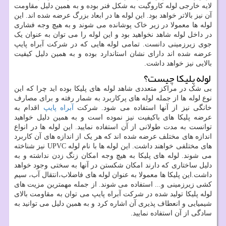
لایه خارجی لوله کاروگیت به شکل فنر بوده و به همین دلیل مقاومت
آن نیز بالاتر خواهد بود. این لوله ها در ابعاد بزرگ عرضه شده اند. این
لوله ها معمولا در زیر خاک پوشانده می شوند و به هیچ وجه فشاری
در داخل لوله شاهد نخواهید بود و این لوله را می توان به عنوان یک
جوی زیرزمینی دانست. تمامی لوله هایی که در شرکت آبراه پایپ
عرضه شده اند دارای نشان استاندارد بوده و به همین دلیل کیفیت
بالایی نیز خواهد داشت.
لوله پلیکا چیست؟
بی شک در مراکز متعددی شاهد لوله های پلیکا بوده اید چرا که این
نوع لوله ها از جمله لوله های پرکاربرد به شمار رفته و برای مصارف
خانگی نیز از آنها استفاده می شود. شرکت
آبراه پایپ
اقدام به
عرضه پلیکا های باکیفیت نیز نموده است و به همین دلیل خواهید
توانست به مدت طولانی از آن استفاده نمایید. این لوله ها در انواع
اندازه های مختلف عرضه شده اند که هر یک از اندازه های آن کاربرد
های مختلفی خواهند داشت. این لوله ها با نام لوله
UPVC
نیز شناخته
می شوند. لوله های پلیکا به هیچ وجه امکان زنگ زدن نداشته و به
دلیل ساختاری که دارند امکان شکستن در آنها به سختی وجود خواهد
داشت.این پلیکا ها معمولا به عنوان لوله های فاضلاب،انتقال آب، سیم
کشی زیرزمینی و... استفاده می شوند. از جمله مهمترین مزیت های
لوله پلیکا تولید شده در شرکت آبراه پایپ می توان به مقاومت بالای
شیمیایی و انعطاف پذیری آن اشاره کرد و به همین دلیل می توانید به
سادگی از آن استفاده نمایید.