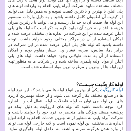
رنگ سیاهی داشته و بر روی آنها می توانید نوار هایی با رنگ های
مختلف مشاهده نمایید. شرکت آبراه پایپ اقدام به واردات لوله های
پلی اتیلن با بهترین و بالاترین کیفیت نموده و به همین دلیل می توانید
از کیفیت آن اطمینان کامل داشته باشید و به دلیل واردات مستقیم
این لوله ها، قیمت آن به حداقل رسیده و می توانید با نازلترین میزان
هزینه ها اقدام به خرید آن نمایید. لازم به ذکر است که لوله های پلی
اتیلن عرضه شده در این شرکت در اندازه های مختلف عرضه شده و
امکان استفاده از آن در مراکز مختلف وجود خواهد داشت. توجه
داشته باشید که لوله های پلی اتیلن عرضه شده در این شرکت در
برابر دما، سایش، ضربه، فشار و... بسیار مقاوم بوده و امکان
استفاده از آن به مدت طولانی وجود خواهد داشت. لوله های پلی
اتیلن از مواد اولیه پلیمری ساخته شده و در شرکت ما به منظور تهیه
این لوله ها از بهترین و مرغوب ترین مواد استفاده شده است.
لوله کاروگیت چیست؟
لوله کاروگیت
یکی از بهترین انواع لوله ها می باشد که این نوع لوله
ها در صنایع مختلف بکار گرفته می شوند و از جمله مهمترین کاربرد
های این لوله می توان به لوله فاضلاب، لوله انتقال آب و... اشاره
کرد. توجه داشته باشید که لوله های کاروگیت به دلیل اینکه دو
پوششه هستند ویژگی های منحصر به فرد خود را خواهند داشت و
شرکت آبراه پایپ به منظور ارائه بهترین خدمات اقدام به ارائه انواع
اندازه های مختلف این لوله نموده است و لایه خارجی لوله می تواند
از وارد شدن هرگونه ضربه و اشعه به داخل لوله جلوگیری نماید.