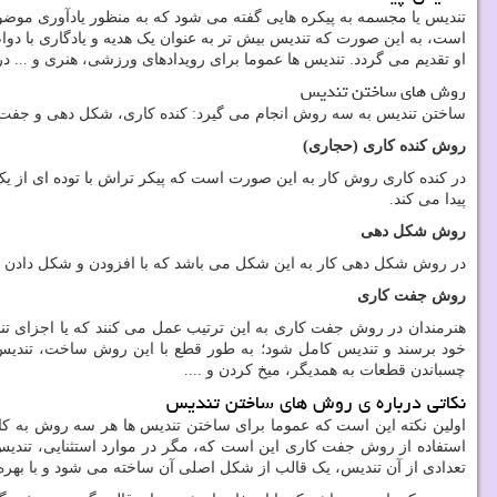
تندیس یا مجسمه به پیکره هایی گفته می شود که به منظور یادآوری موضوع
است، به این صورت که تندیس بیش تر به عنوان یک هدیه و یادگاری با دو
او تقدیم می گردد. تندیس ها عموما برای رویدادهای ورزشی، هنری و ... 
روش های ساختن تندیس
ساختن تندیس به سه روش انجام می گیرد: کنده کاری، شکل دهی و جفت 
روش کنده کاری (حجاری)
در کنده کاری روش کار به این صورت است که پیکر تراش با توده ای از یک
پیدا می کند.
روش شکل دهی
در روش شکل دهی کار به این شکل می باشد که با افزودن و شکل دادن به 
روش جفت کاری
هنرمندان در روش جفت کاری به این ترتیب عمل می کنند که یا اجزای تن
خود برسند و تندیس کامل شود؛ به طور قطع با این روش ساخت، تندیس ا
چسباندن قطعات به همدیگر، میخ کردن و ....
نکاتی درباره ی روش های ساختن تندیس
اولین نکته این است که عموما برای ساختن تندیس ها هر سه روش به ک
استفاده از روش جفت کاری این است که، مگر در موارد استثنایی، تند
تعدادی از آن تندیس، یک قالب از شکل اصلی آن ساخته می شود و با بهره 