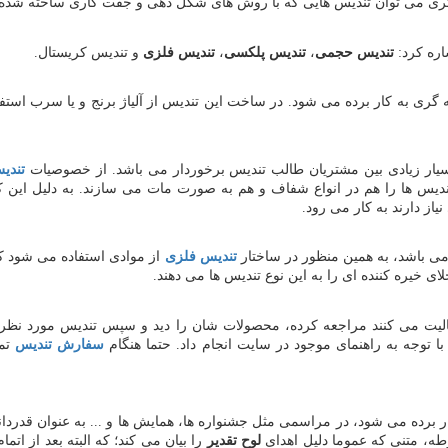
 گری می توان تندیس هایی که با روش های شکل دهی و جفت کاری ساخته شده اند
اره کرد:
تندیس حجمی
،
تندیس پلکسی
،
تندیس فلزی
و تندیس کریستال.
گری به کار برده می شود. در ساخت این تندیس از آلیاژ برنج و یا سرب است
سیار زیادی بین مشتریان طالب تندیس برخوردار می باشد. از خصوصیات
تندی
یس ها را هم در انواع شفاف و هم به صورت مات می سازند. به دلیل این که م
ز دارند به کار می رود.
ی باشد، به همین منظور در ساختار
تندیس فلزی
از موادی استفاده می شود که 
ی خیره کننده ای را به این نوع تندیس ها می دهند.
الیت می کنند مراجعه کرده، محصولات شان را دید و سپس تندیس مورد نظر 
 توجه به راهنمای موجود در سایت انجام داد. حتما هنگام
سفارش تندیس
تما
ار برده می شود، در مراسمی مثل جشنواره ها، همایش ها و ... به عنوان قدردان
طه، متنی که عموما دلیل اهدای
لوح تقدیر
را بیان می کند؛ که البته بعد از ات