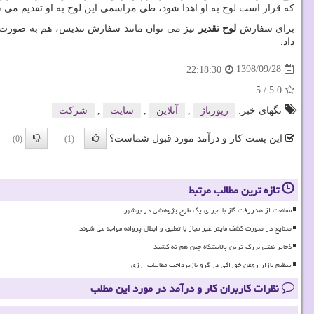
که قرار است لوح به او اهدا شود، طی مراسمی این لوح به او تقدیم می 
برای سفارش
لوح تقدیر
نیز می توان مانند سفارش تندیس، هم به صورت 
داد.
1398/09/28
22:18:30
5
/
5.0
تگهای خبر:
رپورتاژ
,
آنلاین
,
سایت
,
شركت
این پست کار و درآمد مورد قبول شماست؟
(0)
(1)
تازه ترین مطالب مرتبط
ممانعت از هدررفت گاز با اجرای یک طرح پژوهشی در بوشهر
صنایع در صورت کشف ماینر غیر مجاز با تعلیق و ابطال پروانه مواجه می شوند
ذخایر نفتی بزرگ ترین پالایشگاه چین هم ته کشید
تنظیم بازار روغن خوراکی در گرو بازپرداخت مطالبات ارزی
نظرات کاربران کار و درآمد در مورد این مطلب