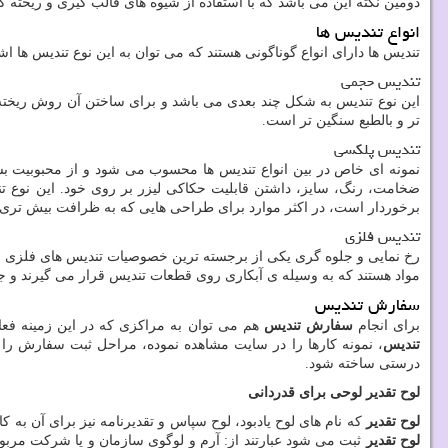
دومین نکته این می باشد که با استفاده از شیوه های قالب گیری و ریخته
انواع تندیس ها
تندیس ها دارای انواع گوناگونی هستند که می توان به این نوع تندیس ها اش
تندیس حجمی
این نوع تندیس به شکل چند بعدی می باشد و برای ساختن آن روش ریخته 
تر و بالطبع سنگین تر است.
تندیس پلکسی
نمونه ای خاص در بین انواع تندیس ها محسوب می شود و از محبوبیت ب
ضخامت، رنگ، سایز، داشتن قابلیت حکاکی لیزر بر روی خود. این نوع تند
برخوردار است، در اکثر موارد برای طراحی هایی که به ظرافت بیش تری نیا
تندیس فلزی
رخ نمایی و جلوه گری یکی از برجسته ترین خصوصیات تندیس های فلزی م
مواد هستند که به وسیله ی آبکاری روی قطعات تندیس قرار می گیرند و جلا
سفارش تندیس
برای انجام
سفارش تندیس
هم می توان به مراکزی که در این زمینه فع
تندیس
، نمونه کارها را در سایت مشاهده نموده، مراحل ثبت سفارش را با
درستی ساخته شود.
لوح تقدیر لوحی برای قدردانی
لوح تقدیر
که نام های لوح یادبود، لوح سپاس و تقدیرنامه نیز برای آن به ک
لوح تقدیر
ثبت می شود عبارتند از: آرم و لوگوی سازمان و یا شرکت مربو