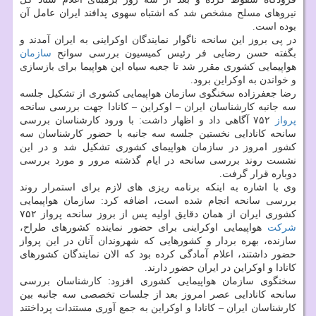
نیروهای مسلح مشخص شد كه اشتباه سهوی پدافند ایران عامل آن
بوده است.
در پی بروز این سانحه ناگوار نمایندگان اوكراینی به ایران آمدند و
بگفته حسن رضایی فر رئیس كمیسیون بررسی سوانح
سازمان
هواپیمایی كشوری مقرر شد تا جعبه سیاه این هواپیما برای بازسازی
و خواندن به اوكراین برود.
رضا جعفرزاده سخنگوی سازمان هواپیمایی كشوری از تشكیل جلسه
سه جانبه كارشناسان ایران – اوكراین – كانادا جهت بررسی سانحه
پرواز
۷۵۲ آگاهی داد و اظهار داشت: با ورود كارشناسان بررسی
سانحه كانادایی نخستین جلسه سه جانبه با حضور كارشناسان سه
كشور امروز در سازمان هواپیمای كشوری تشكیل شد و در این
نشست روند بررسی سانحه در ایام گذشته مرور و مورد بررسی
دوباره قرار گرفت.
وی با اشاره به اینكه برنامه ریزی های لازم برای استمرار روند
بررسی سانحه انجام شده است، اضافه كرد: سازمان هواپیمایی
كشوری ایران از همان دقایق اولیه پس از بروز سانحه پرواز ۷۵۲
شركت
هواپیمایی اوكراینی برای حضور نماینده كشورهای طراح،
سازنده، بهره بردار و كشورهایی كه شهروندان آنان در این پرواز
حضور داشتند، اعلام آمادگی كرده بود كه الان نمایندگان كشورهای
كانادا و اوكراین در ایران حضور دارند.
سخنگوی سازمان هواپیمایی كشوری افزود: كارشناسان بررسی
سانحه كانادایی عصر امروز بعد از جلسات تخصصی سه جانبه بین
كارشناسان ایران – كانادا و اوكراین به جمع آوری مستندات پرداختند