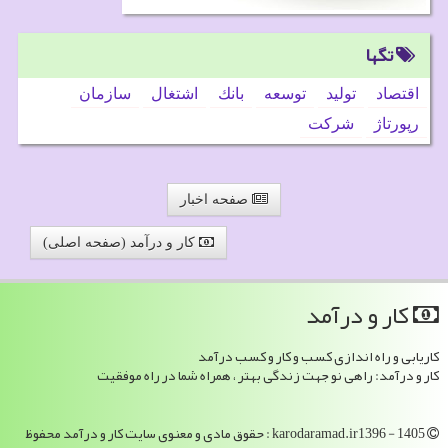
تگها
اقتصاد
تولید
توسعه
بانك
اشتغال
سازمان
رپورتاژ
شركت
صفحه اخبار
کار و درآمد (صفحه اصلی)
كار و درآمد
کاریابی و راه اندازی کسب و کار و کسب درآمد
کار و درآمد: راهی نو جهت زندگی بهتر ، همراه شما در راه موفقیت
karodaramad.ir1396 - 1405 : حقوق مادی و معنوی سایت كار و درآمد محفوظ