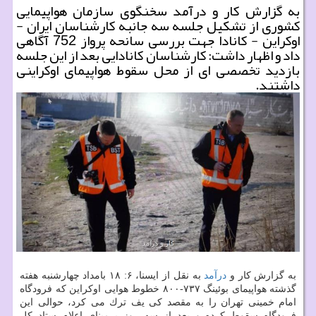
به گزارش كار و درآمد سخنگوی سازمان هواپیمایی
كشوری از تشكیل جلسه سه جانبه كارشناسان ایران -
اوكراین - كانادا جهت بررسی سانحه پرواز 752 آگاهی
داد و اظهار داشت: كارشناسان كانادایی بعد از این جلسه
بازدید تخصصی ای از محل سقوط هواپیمای اوكراینی
داشتند.
به گزارش كار و
درآمد
به نقل از ایسنا، ۶: ۱۸ بامداد چهارشنبه هفته
گذشته هواپیمای بوئینگ ۷۳۷-۸۰۰ خطوط هوایی اوكراین كه فرودگاه
امام خمینی تهران را به مقصد كی یف ترك می كرد، حوالی این
فرودگاه سقوط كرده و بعد از سه روز برمبنای اعلام ستاد كل