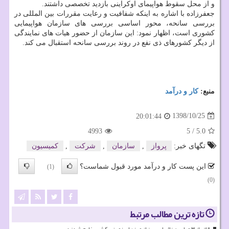
و از محل سقوط هواپیمای اوكراینی بازدید تخصصی داشتند.
جعفرزاده با اشاره به اینكه شفافیت و رعایت مقررات بین المللی در
بررسی سانحه، محور اساسی بررسی های سازمان هواپیمایی
كشوری است، اظهار نمود: این سازمان از حضور هیات های نمایندگی
از دیگر كشورهای ذی نفع در روند بررسی سانحه استقبال می كند.
منبع:
كار و درآمد
1398/10/25
20:01:44
4993
5
/
5.0
تگهای خبر:
پرواز
,
سازمان
,
شركت
,
كمیسیون
این پست کار و درآمد مورد قبول شماست؟
(1)
(0)
تازه ترین مطالب مرتبط
بالاتر از ۳ میلیون زائر اربعین از مرزهای زمینی کشور خارج شدند