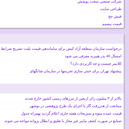
شرکت صنعتی سخت پوشش
طراحی سایت
فیش حج
قیمت بیسیم
درخواست سازمان منطقه آزاد کیش برای ساماندهی قیمت بلیت تشریح شرایط 
امسال 40 بذر هیبرید معرفی می شود
کلایمر چیست و چه کاربردی دارد؟
پیشنهاد تهران برای خنثی سازی تحریمها در سازمان شانگهای
بالاتر از ۳ میلیون زائر اربعین از مرزهای زمینی کشور خارج شدند
ممانعت از هدررفت گاز با اجرای یک طرح پژوهشی در بوشهر
قیمت عمده میوه و سبزیجات هفته جاری اعلام گردید بهمراه جدول
صنایع در صورت کشف ماینر غیر مجاز با تعلیق و ابطال پروانه مواجه می شوند