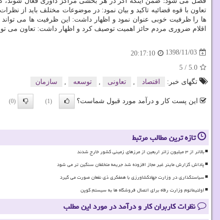
فصل می شود؛ ضمن اینكه اگر در هر بخشی مراكز داوری فعال شوند، كار
تعاون با قوه قضائیه تاكید و بیان نمود: در موضوعات مختلف باید از نظ
ها را ظرفیت خوبی عنوان نمود و اظهار داشت: این ظرفیت ها می تواند د
اقلام ضروری مردم حائز اهمیت توصیف كرد و اظهار داشت: تعاون می تواند
1398/11/03
20:17:10
5
/
5.0
تگهای خبر:
اقتصاد
,
تعاونی
,
توسعه
,
سازمان
این پست کار و درآمد مورد قبول شماست؟
(0)
(1)
تازه ترین مطالب مرتبط
بالاتر از ۳ میلیون زائر اربعین از مرزهای زمینی کشور خارج شدند
پاداش گزارش ماینر غیر مجاز افزوده شد جریمه متخلفان سنگین تر می شود
سیاستگذاری در وزارت جهادکشاورزی با همفکری ذی نفعان صورت می گیرد
اولتیماتوم وزارت رفاه برای اتصال فروشگاه ها به سیستم کوپن
نظرات کاربران کار و درآمد در مورد این مطلب