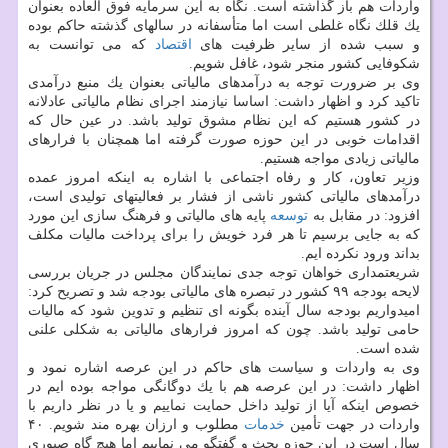
واردات هم باز گذاشته است. نگاه به این سرمایه فوق العاده بعنوان
یك قلك نگاه غلطی است اما متأسفانه در سالهای گذشته حاكم بوده
و سبب شده از سایر ظرفیت های
اقتصاد
كه می توانست به
شكوفایی كشور منجر شود، غافل شویم.
وی بر ضرورت توجه به درآمدهای مالیاتی بعنوان یك منبع درآمدی
تاكید كرد و اظهار داشت: اساسا نیازمند اجرای نظام مالیاتی عادلانه
در كشور هستیم كه این نظام مشوق تولید باشد. در عین حال كه
اقدامات خوبی در این حوزه صورت گرفته اما همچنان با فرارهای
مالیاتی زیادی مواجه هستیم.
وزیر تعاون، كار و رفاه اجتماعی با اشاره به اینكه امروز عمده
درآمدهای مالیاتی كشور ناشی از فشار بر فعالیتهای تولیدی است،
افزود: در مقابل به
توسعه
پایه های مالیاتی و فرهنگ سازی این مورد
كه به جایی برسیم تا هر فرد خویش را برای پرداخت مالیات مكلف
بداند ورود نكرده ایم.
شریعتمداری خواهان توجه جدی نمایندگان مجلس در جریان بررسی
لایحه بودجه ۹۹ كشور در تبصره های مالیاتی بودجه شد و تصریح كرد:
امیدواریم بودجه سال آینده بگونه ای تنظیم و تدوین شود كه مالیات
حامی تولید باشد. چون كه امروز فرارهای مالیاتی به شكلی علنی
شده است.
وی به واردات و سیاست های حاكم در این عرصه اشاره نمود و
اظهار داشت: در این عرصه هم با یك دوگانگی مواجه بوده ایم در
خصوص اینكه آیا از تولید داخل حمایت نماییم و یا در نظر داریم با
واردات در جهت تأمین
خدمات
مطلوب و ارزان بهره مند شویم. ۴۰
سال است در این حوزه بحث و گفتگو می نماییم اما هیچ گاه صبوری