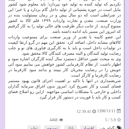
نكردیم كه تولید كننده به تولید خود بپردازد؛ باید معلوم شود كشور
مایل است در حوزه پشتیبانی از تولید داخل گام بردارد و یا خیر؛ این
در شرایطی است كه دو سال پیش و در زمان مسئولیت بنده در
وزارت صنعت، معدن و تجارت واردات ۱۳۹۹ قلم كالا به كشور
ممنوع گردید. از جانب دیگر ظرفیت های خالی تولید را به كار گرفتیم
كه امروز این مسیر باید ادامه داشته باشد.
این عضو كابینه با تقدیر از وزیر صنعت برای ممنوعیت واردات
كالاهای مشابه داخل، اضافه كرد: تحقق این مهم در گرو ارتقا كیفیت
در تولیدات داخل است و باید با به كارگیری فناوری های نو و جلب
رضایت تولید كنندگان و البته مصرف كنندگان كالا محقق شود.
وی به مبحث تعیین حداقل دستمزد سال آینده كارگران اشاره نمود و
اظهار داشت: از نظام كارفرمایی كشور خواهش می نماییم سود آتی
خویش را در رضایت مجریان كار ببینند و بدانند سود كارفرما در
رضایت كارفرما و كارگر است.
شریعتمداری در انتها با تاكید بر اهمیت اجرای قانون بهبود مستمر
فضای كسب و كار تصریح كرد: امروز بدون اغراق سرمایه گذاران
داخلی و خارجی با مشكلات اساسی مواجهند. ازاین رو اصلاح فضای
كسب و كار باید با فوریت در دستور كار قرار گیرد.
1398/11/11
12:39:41
4468
5
/
5.0
تگهای خبر:
اقتصاد
,
بانك
,
توسعه
,
تولید