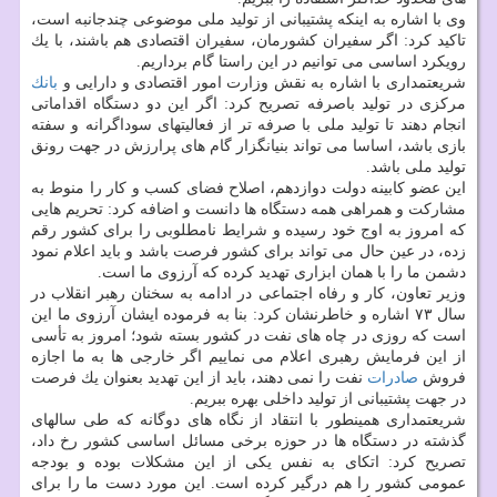
وی با اشاره به اینكه پشتیبانی از تولید ملی موضوعی چندجانبه است،
تاكید كرد: اگر سفیران كشورمان، سفیران اقتصادی هم باشند، با یك
رویكرد اساسی می توانیم در این راستا گام برداریم.
شریعتمداری با اشاره به نقش وزارت امور اقتصادی و دارایی و
بانك
مركزی در تولید باصرفه تصریح كرد: اگر این دو دستگاه اقداماتی
انجام دهند تا تولید ملی با صرفه تر از فعالیتهای سوداگرانه و سفته
بازی باشد، اساسا می تواند بنیانگزار گام های پرارزش در جهت رونق
تولید ملی باشد.
این عضو كابینه دولت دوازدهم، اصلاح فضای كسب و كار را منوط به
مشاركت و همراهی همه دستگاه ها دانست و اضافه كرد: تحریم هایی
كه امروز به اوج خود رسیده و شرایط نامطلوبی را برای كشور رقم
زده، در عین حال می تواند برای كشور فرصت باشد و باید اعلام نمود
دشمن ما را با همان ابزاری تهدید كرده كه آرزوی ما است.
وزیر تعاون، كار و رفاه اجتماعی در ادامه به سخنان رهبر انقلاب در
سال ۷۳ اشاره و خاطرنشان كرد: بنا به فرموده ایشان آرزوی ما این
است كه روزی در چاه های نفت در كشور بسته شود؛ امروز به تأسی
از این فرمایش رهبری اعلام می نماییم اگر خارجی ها به ما اجازه
فروش
صادرات
نفت را نمی دهند، باید از این تهدید بعنوان یك فرصت
در جهت پشتیبانی از تولید داخلی بهره ببریم.
شریعتمداری همینطور با انتقاد از نگاه های دوگانه كه طی سالهای
گذشته در دستگاه ها در حوزه برخی مسائل اساسی كشور رخ داد،
تصریح كرد: اتكای به نفس یكی از این مشكلات بوده و بودجه
عمومی كشور را هم درگیر كرده است. این مورد دست ما را برای