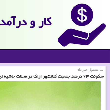
كار و درآمد
یك مسئول خبر داد:
سكونت ۲۳ درصد جمعیت كلانشهر اراك در محلات حاشیه ای