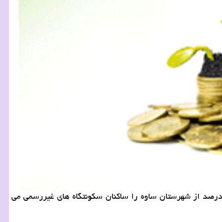
گزارش كار و درآمد ایسنا/مركزی مدیركل راه و شهرسازی استان مركزی اظهار داشت: 23 درصد از جمعیت كلانهشر اراك و 19 درصد از شهرستان ساوه را ساكنان سكونتگاه های غیررسمی می