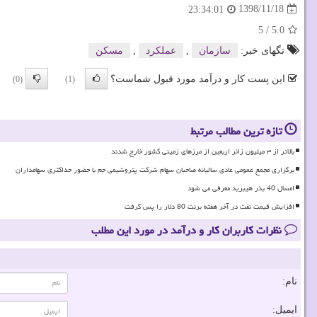
1398/11/18
23:34:01
5
/
5.0
تگهای خبر:
سازمان
,
عملكرد
,
مسكن
این پست کار و درآمد مورد قبول شماست؟
(0)
(1)
تازه ترین مطالب مرتبط
بالاتر از ۳ میلیون زائر اربعین از مرزهای زمینی کشور خارج شدند
برگزاری مجمع عمومی عادی سالیانه صاحبان سهام شرکت پتروشیمی جم با حضور حداکثری سهامداران
امسال 40 بذر هیبرید معرفی می شود
افزایش قیمت نفت در آخر هفته برنت 80 دلار را پس گرفت
نظرات کاربران کار و درآمد در مورد این مطلب
نام:
ایمیل: