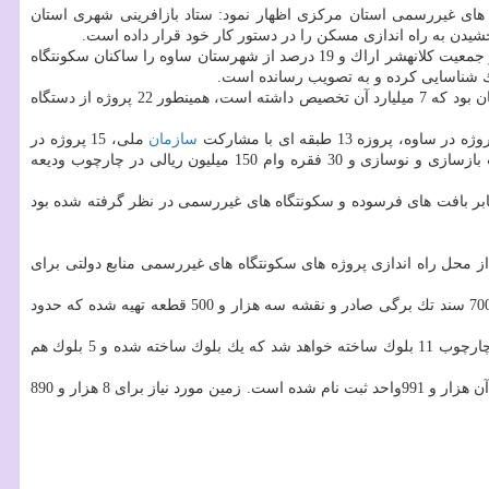
های غیررسمی استان مركزی اظهار نمود: ستاد بازافرینی شهری استان
یدن به راه اندازی مسكن را در دستور كار خود قرار داده است.
وی با اشاره به اینكه هزار و 218 هكتار معادل 8.5 درصد از وسعت كل محدوده شهرهای استان را بافت های فرسوده تشكیل داده اضافه كرد: 23 درصد از جمعیت كلانهشر اراك و 19 درصد از شهرستان ساوه را ساكنان سكونتگاه
مدیركل راه و شهرسازی استان مركزی خاطرنشان كرد: اعتبار ابلاغی سال قبل برای طرح های بازآفرینی شهری در استان مركزی، حدود 38 میلیارد تومان بود كه 7 میلیارد آن تخصیص داشته است، همینطور 22 پروژه از دستگاه
سازمان
ملی، 15 پروژه در
زمینه های زیربنایی و روبنایی، 4 پروژه مطالعاتی در جهت پشتیبانی از ساكنین بافت های فرسوده، اعطای 320 فقره وام 400 میلیون ریالی در چارچوب بازسازی و نوسازی و 30 فقره وام 150 میلیون ریالی در چارچوب ودیعه
ابر بافت های فرسوده و سكونتگاه های غیررسمی در نظر گرفته شده بود
ز محل راه اندازی پروژه های سكونتگاه های غیررسمی منابع دولتی برای
وی تصریح كرد: در شهرك علی ابن ابی طالب(ع) اراك مبادرت به سنددار كردن خانه ها شده كه تابحال از 14 هزار قطعه تصرفی در چارچوب 12 پلاك، 700 سند تك برگی صادر و نقشه سه هزار و 500 قطعه تهیه شده كه حدود
مدیركل راه و شهرسازی استان مركزی افزود: پروژه 2.7 هكتاری در بافت های فرسوده توسط شهرداری اراك در حال انجام می باشد كه 252 واحد در چارچوب 11 بلوك ساخته خواهد شد كه یك بلوك ساخته شده و 5 بلوك هم
مرزبان در مورد طرح اقدام ملی مسكن افزود: در جهت طرح ملی اقدام مسكن 20 هزار و 890 واحد سهم ابلاغی استان مركزی است كه در فاز نخست آن هزار و 991واحد ثبت نام شده است. زمین مورد نیاز برای 8 هزار و 890