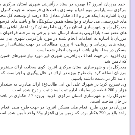
احمد مرزبان امروز 17 بهمن، در ستاد بازآفرینی شهری استان مركزی با اشاره به
مركزی سه پارامتر مهم احیا و نوسازی بافت های فرسوده به جهت كنتر
های غیررسمی می سازند و بواسطه همین سكونتگاه ها و بافت های فرسوده، ستاد بازافرینی استانی بازآفرینی 17 محله را در ساو
های عضو ستاد بازافرینی به ستاد ارسال شد و برخی به مرحله فراخوان 
مرزبان با اشاره به اقدامات انجام شده در مورد بازآفرینی شهری بیان نمود: 4 پروژه مشاركتی شامل پروژه 336 واحدی در سكونتگاه غیررسمی، 151 پروژه در ساوه، پروزه 13 طبقه ای با
مسكن در محله های بافت فرسوده انجام شده است.
وی افزود: در جهت اهداف بازافرینی شهری قیر مورد نیاز شهرهای خمین،
كه تأمین شد.
مدیركل راه و شهرسازی استان مركزی افزود: كوی سجادیه اراك بیشتری
مرزبان اضافه كرد: یك طرح ویژه در اراك در حال پیگیری و اجراست كه د
ادامه كار در دست داشته باشیم.
هزار و 200 قطعه در سامانه اداره ثبت اسناد ثبت و درج شده است.
در حال ساخت است.
واحد بالغ بر 290 هكتار بوده كه زمین برای 6هزار و33 واحد تأمین شده است.