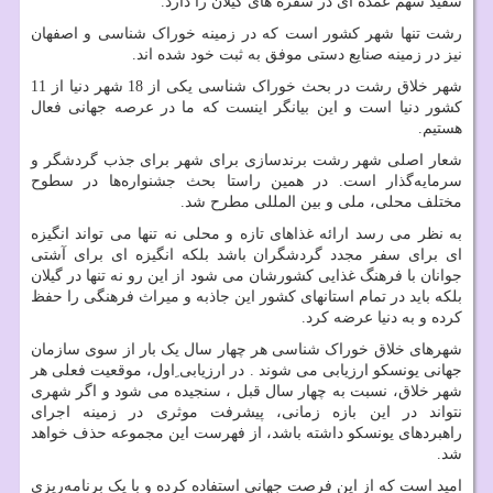
سفید سهم عمده ای در سفره های گیلان را دارد.
رشت تنها شهر کشور است که در زمینه خوراک شناسی و اصفهان
نیز در زمینه صنایع دستی موفق به ثبت خود شده اند.
شهر خلاق رشت در بحث خوراک شناسی یکی از 18 شهر دنیا از 11
کشور دنیا است و این بیانگر اینست که ما در عرصه جهانی فعال
هستیم.
شعار اصلی شهر رشت برندسازی برای شهر برای جذب گردشگر و
سرمایه‌گذار است. در همین راستا بحث جشنواره‌ها در سطوح
مختلف محلی، ملی و بین المللی مطرح شد.
به نظر می رسد ارائه غذاهای تازه و محلی نه تنها می تواند انگیزه
ای برای سفر مجدد گردشگران باشد بلکه انگیزه ای برای آشتی
جوانان با فرهنگ غذایی کشورشان می شود از این رو نه تنها در گیلان
بلکه باید در تمام استانهای کشور این جاذبه و میراث فرهنگی را حفظ
کرده و به دنیا عرضه کرد.
شهرهای خلاق خوراک شناسی هر چهار سال یک بار از سوی سازمان
جهانی یونسکو ارزیابی می شوند . در ارزیابی ِاول، موقعیت فعلی هر
شهر خلاق، نسبت به چهار سال قبل ، سنجیده می شود و اگر شهری
نتواند در این بازه زمانی، پیشرفت موثری در زمینه اجرای
راهبردهای یونسکو داشته باشد، از فهرست این مجموعه حذف خواهد
شد.
امید است که از این فرصت جهانی استفاده کرده و با یک برنامه‌ریزی