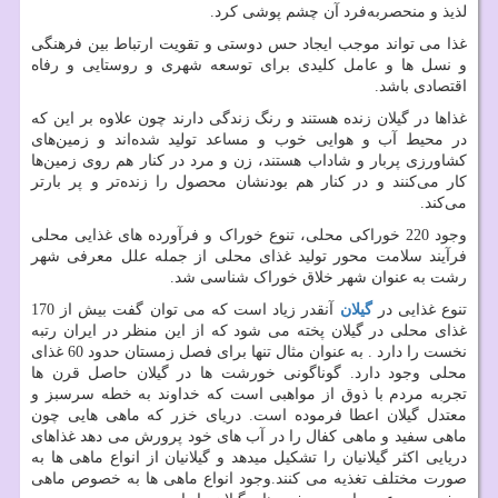
لذیذ و منحصر‌به‌فرد آن چشم پوشی کرد.
غذا می تواند موجب ایجاد حس دوستی و تقویت ارتباط بین فرهنگی
و نسل ها و عامل کلیدی برای توسعه شهری و روستایی و رفاه
اقتصادی باشد.
غذاها در گیلان زنده هستند و رنگ زندگی دارند چون علاوه بر این ‌که
در محیط آب و هوایی خوب و مساعد تولید شده‌اند و ‌زمین‌های
کشاورزی پربار و شاداب هستند، زن و مرد در کنار هم روی زمین‌ها
کار می‌کنند و در کنار هم بودنشان محصول را زنده‌تر و پر بارتر
می‌کند.
وجود 220 خوراکی محلی، تنوع خوراک و فرآورده های غذایی محلی
فرآیند سلامت محور تولید غذای محلی از جمله علل معرفی شهر
رشت به عنوان شهر خلاق خوراک شناسی شد.
تنوع غذایی در
گیلان
آنقدر زیاد است که می توان گفت بیش از 170
غذای محلی در گیلان پخته می شود که از این منظر در ایران رتبه
نخست را دارد . به عنوان مثال تنها برای فصل زمستان حدود 60 غذای
محلی وجود دارد. گوناگونی خورشت ها در گیلان حاصل قرن ها
تجربه مردم با ذوق از مواهبی است که خداوند به خطه سرسبز و
معتدل گیلان اعطا فرموده است. دریای خزر که ماهی هایی چون
ماهی سفید و ماهی کفال را در آب های خود پرورش می دهد غذاهای
دریایی اکثر گیلانیان را تشکیل میدهد و گیلانیان از انواع ماهی ها به
صورت مختلف تغذیه می کنند.وجود انواع ماهی ها به خصوص ماهی