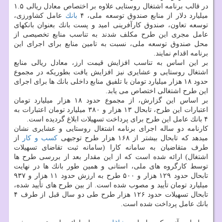
در قالب برنامه اشتغال روستایی علاوه بر اختصاص معادل ریالی ۱.۵
میلیارد دلار از منابع صندوق توسعه ملی، ۴
بانك
عامل كشاورزی،
توسعه تعاون، صندوق كارآفرینی امید و پست بانك بعنوان بانكهای
عامل مجری این طرح مكلف شدند به تناسب منابع تخصیصی از
محل صندوق توسعه ملی، نسبت به تامین منابع برای اجرای این
برنامه اقدام نمایند.
بر این اساس به تناسب افزایش قیمت ارز، معادل ریالی منابع
اشتغال روستایی و عشایری نیز افزایش یافت بطوریكه در مجموع
حدود ۱۸ هزار میلیارد تومان با تلفیق منابع داخلی بانك ها برای اجرای
این طرح اشتغالی اختصاص می یابد.
بر اساس این گزارش، از مجموع حدود ۱۸ هزار میلیارد تومان
اعتبارات این طرح، تابحال ۱۳ هزار و ۳۸۰ میلیارد تومان اعتبارات به
۴ بانك عامل این طرح برای پرداخت تسهیلات ابلاغ گردیده است.
كارنامه دو ساله اجرای برنامه اشتغال روستایی و عشایری نشان
میدهد كه تابحال بیشتر از ۱۶۸ هزار طرح توجیهی
كسب و كار
از
طرف متقاضیان به سامانه كارا (سامانه ثبت تقاضای تسهیلات
اشتغال) ارائه شده است كه از این مقدار بعد از بررسی طرح ها
توسط كارگروه های ملی، استانی و همین طور بانك ها در نهایت
تابحال حدود ۱۲۹ هزار و ۵۰۰ طرح به ارزش حدود ۱۱ هزار و ۹۳۷
میلیارد تومان تأیید و مصوب شده است. از بین طرح های تأیید شده،
تابحال تسهیلات حدود ۱۲۶ هزار طرح طی دو سال قبل از طرف ۴
بانك عامل پرداخت شده است.