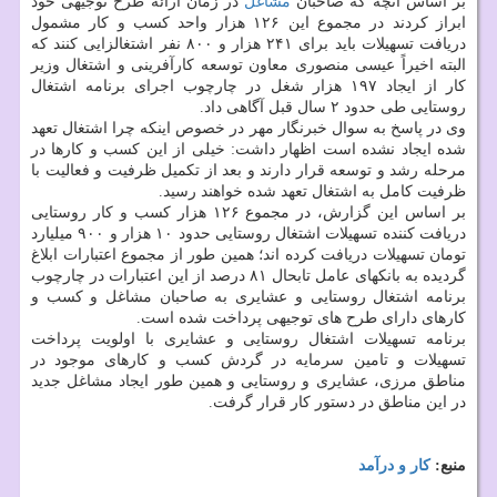
بر اساس آنچه كه صاحبان
مشاغل
در زمان ارائه طرح توجیهی خود
ابراز كردند در مجموع این ۱۲۶ هزار واحد كسب و كار مشمول
دریافت تسهیلات باید برای ۲۴۱ هزار و ۸۰۰ نفر اشتغالزایی كنند كه
البته اخیراً عیسی منصوری معاون توسعه كارآفرینی و اشتغال وزیر
كار از ایجاد ۱۹۷ هزار شغل در چارچوب اجرای برنامه اشتغال
روستایی طی حدود ۲ سال قبل آگاهی داد.
وی در پاسخ به سوال خبرنگار مهر در خصوص اینكه چرا اشتغال تعهد
شده ایجاد نشده است اظهار داشت: خیلی از این كسب و كارها در
مرحله رشد و توسعه قرار دارند و بعد از تكمیل ظرفیت و فعالیت با
ظرفیت كامل به اشتغال تعهد شده خواهند رسید.
بر اساس این گزارش، در مجموع ۱۲۶ هزار كسب و كار روستایی
دریافت كننده تسهیلات اشتغال روستایی حدود ۱۰ هزار و ۹۰۰ میلیارد
تومان تسهیلات دریافت كرده اند؛ همین طور از مجموع اعتبارات ابلاغ
گردیده به بانكهای عامل تابحال ۸۱ درصد از این اعتبارات در چارچوب
برنامه اشتغال روستایی و عشایری به صاحبان مشاغل و كسب و
كارهای دارای طرح های توجیهی پرداخت شده است.
برنامه تسهیلات اشتغال روستایی و عشایری با اولویت پرداخت
تسهیلات و تامین سرمایه در گردش كسب و كارهای موجود در
مناطق مرزی، عشایری و روستایی و همین طور ایجاد مشاغل جدید
در این مناطق در دستور كار قرار گرفت.
منبع:
كار و درآمد