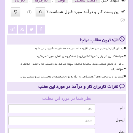
تگهای خبر:
امنیت شغلی
,
تولید
,
كارفرما
,
كارگاه
این پست کار و درآمد مورد قبول شماست؟
(1)
(0)
تازه ترین مطالب مرتبط
پاداش گزارش ماینر غیر مجاز افزوده شد جریمه متخلفان سنگین تر می شود
سیاستگذاری در وزارت جهادکشاورزی با همفکری ذی نفعان صورت می گیرد
برگزاری مجمع عمومی عادی سالیانه صاحبان سهام شرکت پتروشیمی جم با حضور حداکثری
سهامداران
گسترش زیرساخت های آزمایشگاهی با اتکا به توان متخصصان داخلی در پتروشیمی تبریز
نظرات کاربران کار و درآمد در مورد این مطلب
نظر شما در مورد این مطلب
نام:
ایمیل:
نظر: