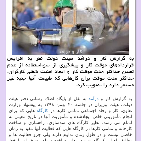
به گزارش كار و درآمد هیئت دولت نظر به افزایش
قراردادهای موقت كار و پیشگیری از سوءاستفاده از عدم
تعیین حداكثر مدت موقت كار و ایجاد امنیت شغلی كارگران،
حداكثر مدت موقت برای كارهایی كه طبیعت آنها جنبه غیر
مستمر دارد را تصویب كرد.
به گزارش كار و
درآمد
به نقل از پایگاه اطلاع رسانی دفتر هیئت
دولت، هیئت وزیران در جلسه ۲۰ بهمن ۱۳۹۸ به پیشنهاد وزارت
تعاون، كار و رفاه اجتماعی تمامی كارها در
كارگاه
هایی كه برای
انجام مأموریتی خاص ایجادشده و مأموریت آنها در تاریخ معینی به
اتمام می رسد، نظیر كارگاه های سدسازی، راهسازی و ساخت
كارخانه و تمامی كارها در كارگاه هایی كه فعالیت آنها مقید به زمان
خاصی نیست و در طول زمان تداوم دارند ولی جزو فعالیت ها و
وظایف اصلی كارگاه نیستند، نظیر ساخت سوله، ساختمان یا خط