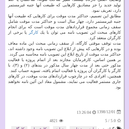
تولید جدید را جز مصادیق كارهایی كه طبیعت آنها جنبه غیرمستمر
دارد، تعریف نمود.
مطابق این تصمیم، حداكثر مدت موقت برای كارهایی كه طبیعت آنها
جنبه غیرمستمر دارد، چهار سال است و حداكثر مدت موقت شامل
سقف زمانی مجموع قراردادهای مدت موقت است كه برای انجام
كارهای مبحث این تصویب نامه می توان با یك
كارگر
یا برخی از
كارگران منعقد كرد.
مدت توقف موقتی كارگاه، از سقف زمانی مبحث این ماده معاف
بوده و در كارهایی كه پیش از ابلاغ این تصویب نامه وجود داشته اند،
حداكثر مدت موقت از تاریخ ابلاغ این تصویب نامه محاسبه می گردد.
بر همین اساس، كارفرمایان مجازند بعد از اتمام پروژه یا فعالیت
مذكور حتی بعد از مدت چهار سال مذكور در بندهای (۲) و (۳)، با
كارگر یا كارگران آن پروژه یا فعالیت اتمام یافته، تسویه حساب كنند.
همچنین، افرادی كه در چارچوب قراردادهای مدت موقت، در كارهای
جاری مستمر فعالیت می نمایند، مشمول مفاد این آئین نامه نخواهند
بود.
1398/12/01
13:26:04
4821
5
/
5.0