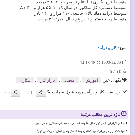
متوسط نرخ بیكاری تا اختتام نوامبر ۲۰۱۹: ۲.۶ درصد
متوسط دستمزد كل ساكنین در سال ۲۰۱۹: ۵۵ هزار و۳۱۰ دلار
متوسط درآمد دهك بالای جامعه: ۱۱۰ هزار و ۱۴۰ دلار
متوسط رشد دستمزدها در پنج سال اخیر: ۷.۹ درصد
منبع:
كار و درآمد
1398/12/03
14:18:18
5
/
5.0
تگهای خبر:
آموزش
,
اقتصاد
,
بازار كار
,
بیكاری
این پست کار و درآمد مورد قبول شماست؟
(0)
(1)
تازه ترین مطالب مرتبط
پاداش گزارش ماینر غیر مجاز افزوده شد جریمه متخلفان سنگین تر می شود
سیاستگذاری در وزارت جهادکشاورزی با همفکری ذی نفعان صورت می گیرد