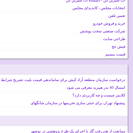
آب شیرین کن - دستگاه آب شیرین کن
انتخابات مجلس ، کاندیدای مجلس
تعمیر تلفن
خرید و فروش خودرو
شرکت صنعتی سخت پوشش
طراحی سایت
فیش حج
قیمت بیسیم
درخواست سازمان منطقه آزاد کیش برای ساماندهی قیمت بلیت تشریح شرایط 
امسال 40 بذر هیبرید معرفی می شود
کلایمر چیست و چه کاربردی دارد؟
پیشنهاد تهران برای خنثی سازی تحریمها در سازمان شانگهای
ممانعت از هدررفت گاز با اجرای یک طرح پژوهشی در بوشهر