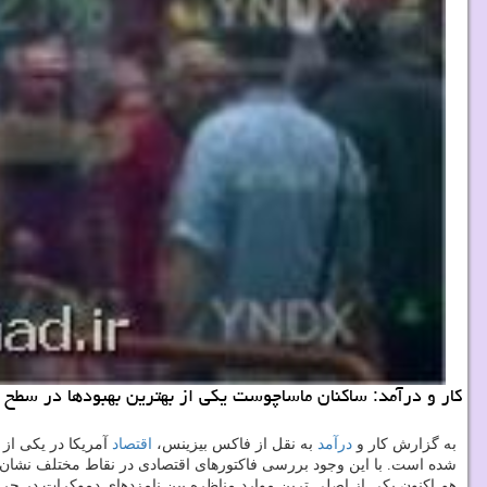
كار و درآمد: ساكنان ماساچوست یكی از بهترین بهبودها در سطح د
به گزارش كار و
درآمد
به نقل از فاكس بیزینس،
اقتصاد
آمریكا در یكی از 
شده است. با این وجود بررسی فاكتورهای اقتصادی در نقاط مختلف نشان
هم اكنون یكی از اصلی ترین موارد مناظره بین نامزدهای دموكرات در جریان كارزار انتخاباتی، افزایش حداقل سطح دستمزد ب