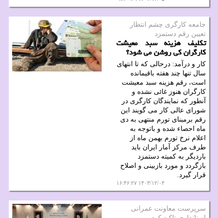
جامعه كارگری چشم انتظار
تعیین رقم دستمزد
تکلیف هزینه سبد معیشت
کارگران کی روشن می شود؟
کار و درآمد: درحالی که تا انتهای
سال تنها چند هفته باقیمانده
است، رقم هزینه سبد معیشت
کارگران هنوز غائی نشده و
آنطور که نمایندگان کارگری در
شورای عالی کار می گویند این
رقم برمبنای تورم منتهی به دی
ماه احصاء شده و باتوجه به
اعلام نرخ تورم بهمن ماه از
طرف مرکز آمار ایران باید
باردیگر به کمیته دستمزد
بازگردد و مورد بازبینی و اصلاح
قرار گیرد.
۱۴۰۳/۱۲/۰۴ ۱۶:۴۶:۲۷
سرپرست معاونت عمرانی
استانداری تاكید كرد