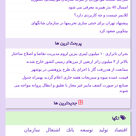
امسال 40 بذر هیبرید معرفی می شود
کلایمر چیست و چه کاربردی دارد؟
پیشنهاد تهران برای خنثی سازی تحریمها در سازمان شانگهای
بیتکوین صعود کرد
پربحث ترین ها
بحران ناترازی ۱۰ میلیون لیتری بنزین لزوم مدیریت تقاضا و اصلاح ساختار
بالاتر از ۳ میلیون زائر اربعین از مرزهای زمینی کشور خارج شدند
ممانعت از هدررفت گاز با اجرای یک طرح پژوهشی در بوشهر
قیمت عمده میوه و سبزیجات هفته جاری اعلام گردید بهمراه جدول
صنایع در صورت کشف ماینر غیر مجاز با تعلیق و ابطال پروانه مواجه می
شوند
جدیدترین ها
تگها
اقتصاد
تولید
توسعه
بانك
اشتغال
سازمان