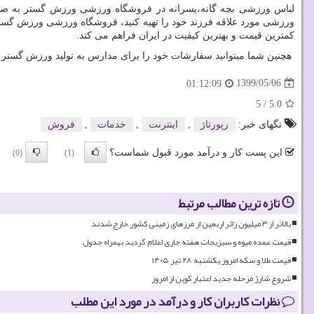
لباس ورزشی بچه گانه،پسرانه در فروشگاه ورزشی ورزش گستر به صور
ورزشی مورد علاقه فرزند خود را تهیه کنید، فروشگاه ورزشی ورزش گستر س
کمترین قیمت و بهترین کیفیت در ایران فراهم می کند.
هچنین شما میتوانید سفارشات خود را برای مدارس به تولید ورزش گستر ب
1399/05/06
01:12:09
5
/
5.0
تگهای خبر:
رپورتاژ
,
اینترنت
,
خدمات
,
فروش
این پست کار و درآمد مورد قبول شماست؟
(0)
(1)
تازه ترین مطالب مرتبط
بالاتر از ۳ میلیون زائر اربعین از مرزهای زمینی کشور خارج شدند
قیمت عمده میوه و سبزیجات هفته جاری اعلام گردید بهمراه جدول
قیمت طلا و سکه امروز یکشنبه ۲۸ تیر ۱۴۰۵
شروع شارژ مرحله جدید اعتبار کوپن از امروز
نظرات کاربران کار و درآمد در مورد این مطلب