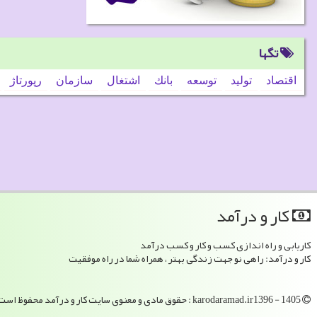
تگها
اقتصاد
تولید
توسعه
بانك
اشتغال
سازمان
رپورتاژ
كار و درآمد
کاریابی و راه اندازی کسب و کار و کسب درآمد
کار و درآمد: راهی نو جهت زندگی بهتر ، همراه شما در راه موفقیت
karodaramad.ir1396 - 1405 : حقوق مادی و معنوی سایت كار و درآمد محفوظ است