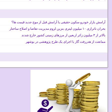
آرامش بازار خودرو سکون حقیقی یا آرامش قبل از موج جدید قیمت ها؟
بحران ناترازی ۱۰ میلیون لیتری بنزین لزوم مدیریت تقاضا و اصلاح ساختار
بالاتر از ۳ میلیون زائر اربعین از مرزهای زمینی کشور خارج شدند
ممانعت از هدررفت گاز با اجرای یک طرح پژوهشی در بوشهر