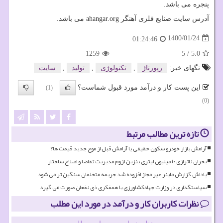
پنجره می باشد.
آدرس سایت صنایع فلزی آهنگر
ahangar.org
می باشد.
1400/01/24
01:24:46
1259
5
/
5.0
تگهای خبر:
رپورتاژ
,
تكنولوژی
,
تولید
,
سایت
این پست کار و درآمد مورد قبول شماست؟
(1)
(0)
تازه ترین مطالب مرتبط
آرامش بازار خودرو سکون حقیقی یا آرامش قبل از موج جدید قیمت ها؟
بحران ناترازی ۱۰ میلیون لیتری بنزین لزوم مدیریت تقاضا و اصلاح ساختار
پاداش گزارش ماینر غیر مجاز افزوده شد جریمه متخلفان سنگین تر می شود
سیاستگذاری در وزارت جهادکشاورزی با همفکری ذی نفعان صورت می گیرد
نظرات کاربران کار و درآمد در مورد این مطلب