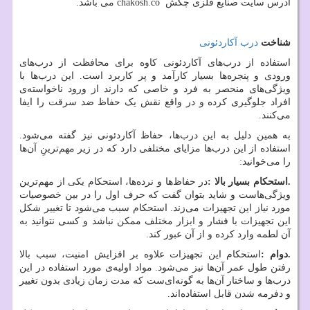
آدرس سایت صنایع فلزی چکش
chakosh.co
می باشد.
شناخت
درب آکاردئونی
استفاده از درب‌های آکاردئونی کاوه برای محافظت از درب‌های
ورودی و پنجره‌ها بسیار کارآمد و پر کاربرد است. این درب‌ها با
ویژگی‌های منحصر به فرد و خاصی که دارند از ورود ناخواسته‌ی
افراد جلوگیری کرده و در واقع نقش یک حفاظ ضد سرقت را ایفا
می‌کنند.
به همین دلیل به این درب‌ها، حفاظ آکاردئونی نیز گفته می‌شود.
استفاده از این درب‌ها مزایای مختلفی دارد که در زیر مهم‌ترینِ آن‌ها
را می‌خوانید:
.
استحکام بسیار بالا
:
در حفاظ‌ها و نرده‌ها، استحکام یکی از مهم‌ترین
ویژگی‌هاست و شاید بتوان گفت که حرف اول را در بین خصوصیات
مورد نیاز این تجهیزات می‌زند. استحکام سبب می‌شود تا تغییر شکل
این تجهیزات با فشار و ابزار مختلف ممکن نباشد و کسی نتوانید به
آن لطمه وارد کرده و از آن عبور کند.
.
دوام
:
استحکام این تجهیزات علاوه بر افزایش امنیت، سبب بالا
رفتن طول عمر آن‌ها نیز می‌شود. مواد اولیه‌ی مورد استفاده در این
درب‌ها و ساختار آن‌ها به گونه‌ای‌ست که مدت زمان زیادی بدون تغییر
و دفرمه شدن قابل استفاده‌اند.