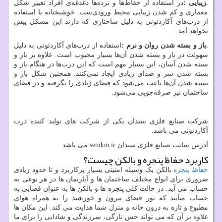
.
زیبایی
:
در استفاده از حفاظ‌ها و نرده‌ها دغدغه‌ی افراد تغییر شکل
معماری و کم شدن زیبایی محیط ورودی‌ست. خوشبختانه با استفاده
از درب‌های آکاردئونی به دلیل ساختاری که دارند این مشکل پیش
نخواهد آمد.
.
باز و بسته شدن روان و نرم
:
استفاده از درب‌های آکاردئونی به دلیل
سهولت در باز و بسته شدن آن‌ها بسیار محبوب است. علاوه بر باز و
بسته شدن آسان، این بسیار مهم است که این درب‌ها در هنگام باز و
بسته شدن سر و صدای زیادی ایجاد نمی‌کنند. همچنین شکل باز و
بسته شدن آن‌ها باعث می‌شود که فضای زیادی را نگرفته و در فضای
ساختمان نیز صرفه‌جویی می‌شود.
شرکت صنایع فلزی سندان یکی از شرکت های تولید کننده درب
آکاردئونی می باشد.
آدرس سایت صنایع فلزی سندان
sendon.ir
می باشد.
کاربرد حفاظ پنجره و بالکن چیست؟
حفاظ پنجره
بالکن یک وسیله امنیتی بسیار پرکاربرد و تا حدود زیادی
ضروری برای انواع مختلف ساختمان ها و آپارتمان ها در هر نوعی به
حساب می آید. در حالت کلی پنجره ها و بالکن ها به عنوان فضایی به
حساب میآیند که نور فضای بیرون و خورشید را به همراه هوای
مطبوع و تازه به درون خانه و منزل شما هدایت می کند. این مکان ها
علاوه بر آن که می تواند حس تازگی، سرزندگی و شادابی را برای ما