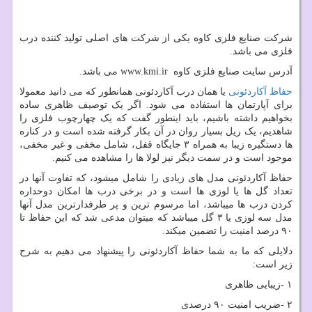
شرکت صنایع فلزی کاوه یکی از شرکت های اصلی تولید کننده درب
فلزی می باشد.
آدرس سایت صنایع فلزی کاوه
www.kmi.ir
می باشد.
حفاظ آکاردئونی
یا همان درب آکاردئونی همانطور که می دانید معمولا
برای آپارتمان ها استفاده می شود. اگر یک توصیف ظاهری ساده
بخواهیم داشته باشیم، باید اینطور گفت که یک چهارچوب فلزی را
شاهدیم، یک ریل بسیار روان در آن بکار گرفته شده است و در کناره
ها دستگیره زیبا به همراه ۳ جایگاه قفل، شامل مخفی و غیر مخفی،
موجود است و در سمت دیگر نیز لولا ها را مشاهده می کنیم.
حفاظ آکاردئونی مدل های زیادی را شامل میشود، که تفاوت آنها در
تعداد گل ها یا لوزی ها است و در برخی درب ها امکان دوحداره
کردن درب ها میباشد، اما مرسوم ترین و پر طرفدارترین مدل آنها
مدل سه لوزی یا ۳ گل میباشد که میتوان مدعی شد که این حفاظ تا
۹۰ درصد امنیت را تضمین میکند.
دلایلی که ما به شما حفاظ آکاردئونی را پیشنهاد می دهیم به شرح
زیر است:
۱
-
زیبایی ظاهری
۲
-
ضریب امنیت ۹۰ درصدی