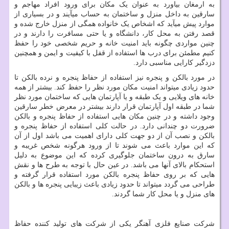
به ارمغان بیاورد به عنوان یک مکان برای ورود افراد مهاجم و
سارقین به داخل منزل و ساختمان به حساب میآیند و در بسیاری از
موارد پیش میآید که اشخاص یک خانواده همگی از منزل خارج شده و
قصد رفتن به محل کار، دانشگاه و یا حتی مسافرت را دارند و در
چنین مواردی چگونه باید امنیت خانه و حریم شخصی خود را حفظ
کنیم مطمئن برای درب ها استفاده از قفل با کیفیت و ایمن و همچنین
دزدگیر کارایی مناسبی دارد.
در مورد بالکن و پنجره نیز استفاده از حفاظ پنجره و نرده بالکن تا
حدود زیادی میتواند امنیت مکان مورد نظر را حفظ کند. بیشتر از همه
خانه های ویلایی و یک طبقه و یا آپارتمان هایی که ساختمان مورد نظر
شما در طبقه اول آپارتمان قرار دارند بیشتر در معرض خطر سارقین
وجود داشته و در چنین مکان هایی استفاده از حفاظ پنجره و بالکن
ضرورت دو چندانی دارد. در حالت کلی استفاده از حفاظ پنجره و
بالکن و نصب آن از دو جهت کلی دارای اهمیت می باشد اول از آن
که این موارد باعث می شوند تا از ورود هرگونه شخص غریبه و
سارق به درون ساختمان جلوگیری کرده که این موضوع به دلیل
استحکام بالای آنها می باشد. در عین حال با توجه به طرح ها و نقش
هایی که بر روی حفاظ پنجره بالکن مورد استفاده قرار گرفته و
طراحی می گردد میتواند تا حدود زیادی باعث زیبایی پنجره ها و بالکن
های منزل و یا محل کار شما گردند.
شرکت صنایع فلزی آهنگر یکی از شرکت های تولید کننده حفاظ