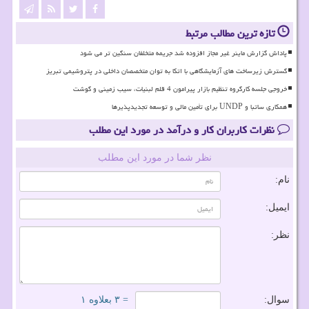
تازه ترین مطالب مرتبط
پاداش گزارش ماینر غیر مجاز افزوده شد جریمه متخلفان سنگین تر می شود
گسترش زیرساخت های آزمایشگاهی با اتکا به توان متخصصان داخلی در پتروشیمی تبریز
خروجی جلسه کارگروه تنظیم بازار پیرامون 4 قلم لبنیات، سیب زمینی و گوشت
همکاری ساتبا و UNDP برای تأمین مالی و توسعه تجدیدپذیرها
نظرات کاربران کار و درآمد در مورد این مطلب
نظر شما در مورد این مطلب
نام:
ایمیل:
نظر:
سوال:
= ۳ بعلاوه ۱