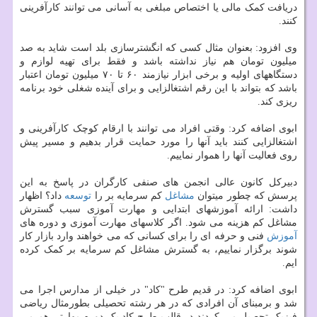
دریافت کمک مالی یا اختصاص مبلغی به آسانی می توانند کارآفرینی
کنند.
وی افزود: بعنوان مثال کسی که انگشترسازی بلد است شاید به صد
میلیون تومان هم نیاز نداشته باشد و فقط برای تهیه لوازم و
دستگاههای اولیه و برخی ابزار نیازمند ۶۰ تا ۷۰ میلیون تومان اعتبار
باشد که بتواند با این رقم اشتغالزایی و برای آینده شغلی خود برنامه
ریزی کند.
ابوی اضافه کرد: وقتی افراد می توانند با ارقام کوچک کارآفرینی و
اشتغالزایی کنند باید آنها را مورد حمایت قرار بدهیم و مسیر پیش
روی فعالیت آنها را هموار نماییم.
دبیرکل کانون عالی انجمن های صنفی کارگران در پاسخ به این
پرسش که چطور میتوان
مشاغل
کم سرمایه بر را
توسعه
داد؟ اظهار
داشت: ارائه آموزشهای ابتدایی و مهارت آموزی سبب گسترش
مشاغل کم هزینه می شود. اگر کلاسهای مهارت آموزی و دوره های
آموزش
فنی و حرفه ای را برای کسانی که می خواهند وارد بازار کار
شوند برگزار نماییم، به گسترش مشاغل کم سرمایه بر کمک کرده
ایم.
ابوی اضافه کرد: در قدیم طرح "کاد" در خیلی از مدارس اجرا می
شد و برمبنای آن افرادی که در هر رشته تحصیلی بطورمثال ریاضی
فیزیک تحصیل می کردند در قالب طرح کاد یک دوره مهارتی هم می