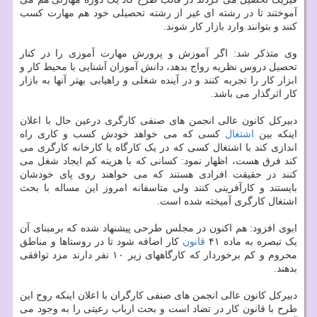
آموختند تا در رشته ای غیر از رشته تحصیلی خود هم مهارت کسب
کنند و بتوانند وارد بازار کار شوند.
وی متذکر شد: اگر آموزش و پرورش مهارت آموزی را در کنار
تحصیل دروس نظریه رواج بدهد، دانش آموزان آشنایی با محیط کار و
ابزار کار را تجربه کنند و در آینده شغلی و راهیابی بهتر آنها به بازار
کار اثرگذار می باشد.
دبیرکل کانون عالی انجمن های صنفی کارگری درعین حال با اعلان
اینکه بین
اشتغال
کسی که می خواهد خودش کسب و کاری راه
اندازی کند با اشتغال کسی که در یک کارگاه یا کارخانه کارگری می
کند فرق هست، اظهار نمود: کسانی که با هزینه کم ایجاد شغل می
کنند در حقیقت افرادی هستند که می خواهند روی پای خودشان
بایستند و کارآفرینی کنند ولی متاسفانه امروز این مساله با بحث
اشتغال کارگری آمیخته شده است.
ابوی افزود: هم اکنون در مجلس طرحی پیشنهاد شده که برمبنای آن
یک تبصره به ماده ۴۱
قانون
کار اضافه شود تا در روستاها و مناطق
محروم و کم برخوردار که کارگاههای زیر ۱۰ نفر دارند مزد توافقی
بدهند.
دبیرکل کانون عالی انجمن های صنفی کارگران با اعلان اینکه روح این
طرح با قانون کار در تضاد است و بحث ارباب رعیتی را به وجود می