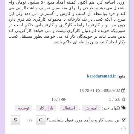
آورد، اضافه کرد: هم اکنون کمیته امداد مبلغ ۵۰ میلیون تومان وام
اشتغال می دهد و طرحی را برای متقاضیان تعریف و اشتغالزایی می
کند و فرد بواسطه آن کسب و کارش را گسترش می دهد ولی این
طرح با آنکه کسی در یک کارخانه یا مجموعه کارگری کند فرق دارد
چون بین او و کارفرما رابطه کارگری و کارفرمایی حاکم است در
صورتیکه جوینده کار دنبال کارگری نیست و می خواهد کارآفرینی کند
بدین سبب نباید بر جویندگان کار که می خواهند بطور مستقل کسب
وکار ایجاد کنند، چنین رابطه ای حاکم باشد.
منبع:
karodaramad.ir
1400/09/02
16:28:31
1624
5
/
5.0
تگهای خبر:
آموزش
,
اشتغال
,
بازار كار
,
توسعه
این پست کار و درآمد مورد قبول شماست؟
(1)
(0)