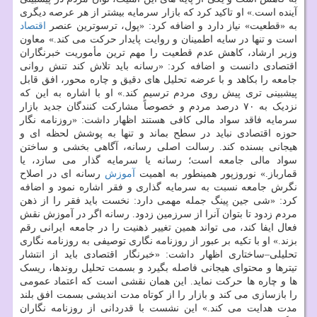
آینده است.» او تاکید کرد که بازار سرمایه بیشتر از هر عرصه دیگری
به «قطعیت» نیاز دارد و اضافه کرد: «پول، ترسوترین عنصر
اقتصاد
است و تنها در سایه اطمینان و روایت پایدار حرکت می کند.» معاون
وزیر ارشاد، کاهش عدم قطعیت را مهم ترین مأموریت خبرنگاران
اقتصادی دانست و اضافه کرد: «رسانه باید تلاش کند تنش روانی
جامعه را بکاهد و با عرضه تحلیل های دقیق و چاره محور، افق قابل
پیشبینی تری پیش روی مردم ترسیم کند.» او با اشاره به این که
نزدیک به ۷۰ درصد مردم و خصوصاً مشارکت کنندگان جدید بازار
سرمایه فاقد سواد مالی کافی هستند اظهار داشت: «روزنامه نگار
حوزه اقتصادی نباید در سطح بماند و تنها به پوشش لحظه ای و
هیجانی بسنده کند. رسالت اصلی رسانه، آگاهی بخشی و ساختن
سواد مالی جامعه است؛ رسانه یا سرمایه گذار می سازد، یا
قمارباز.» نوروزپور همینطور به اهمیت
آموزش
رسانه ای در اصلاح
نگرش جامعه نسبت به سرمایه گذاری و فقر اشاره نمود و اضافه
کرد: «شی جین پینگ جمله مهمی دارد: نخست باید فقر را از ذهن
مردم زدود تا بتوان آنرا از سرزمین زدود. رسانه اگر در آموزش نقش
فعال ایفا کند، می تواند همین تغییر ذهنیت را در جامعه ایرانی رقم
بزند.» او با تکیه بر عبور از روزنامه نگاری توصیفی به روزنامه نگاری
تحلیلی–ساختاری اظهار داشت: «خبرنگار اقتصادی باید از انتشار
تیترها و محتوای هیجانی فاصله بگیرد و بسمت تحلیل روندها، ریسک
ها و چاره ها حرکت نماید. این همان نقشی است که اعتماد عمومی
را بازسازی می کند و بازار را از کوتاه مدت اندیشی بسمت افق بلند
مدت هدایت می کند.» این نشست با قدردانی از روزنامه نگاران